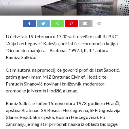
COMMENTS
U četvrtak 15. februara u 17.30 sati, u velikoj sali JU BKC
“Alija Izetbegović” Kalesija, održat će se promocija knjiga
“Genocidna namjera – Bratunac 1992. I, II, III” autora
Ramiza Salkića.
Osim autora, na promociji će govoriti prof. dr. Izet Šabotić,
zatim glavni imam MIZ Bratunac Elvir ef. Hodžić, te
Fahrudin Sinanović, novinar i književnik, moderator
promocije je Nermin Hodžić, glumac.
Ramiz Salkić je rođen 15. novembra 1973. godine u Hranči,
opština Bratunac, SR Bosna i Hercegovina, SFR Jugoslavija
(danas Republika srpska, Bosna i Hercegovina). Po
zanimanju je magistar prirodnih nauka iz oblasti biologije.