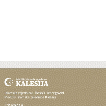
Islamska zajednica u Bosni i Hercegovini
Medžlis Islamske zajednice Kalesija
Trg šehida 4