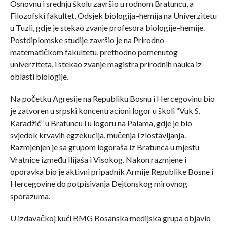
Osnovnu i srednju školu završio u rodnom Bratuncu, a
Filozofski fakultet, Odsjek biologija–hemija na Univerzitetu
u Tuzli, gdje je stekao zvanje profesora biologije–hemije.
Postdiplomske studije završio je na Prirodno-
matematičkom fakultetu, prethodno pomenutog
univerziteta, i stekao zvanje magistra prirodnih nauka iz
oblasti biologije.
Na početku Agresije na Republiku Bosnu i Hercegovinu bio
je zatvoren u srpski koncentracioni logor u školi “Vuk S.
Karadžić” u Bratuncu i u logoru na Palama, gdje je bio
svjedok krvavih egzekucija, mučenja i zlostavljanja.
Razmjenjen je sa grupom logoraša iz Bratunca u mjestu
Vratnice između Ilijaša i Visokog. Nakon razmjene i
oporavka bio je aktivni pripadnik Armije Republike Bosne i
Hercegovine do potpisivanja Dejtonskog mirovnog
sporazuma.
U izdavačkoj kući BMG Bosanska medijska grupa objavio