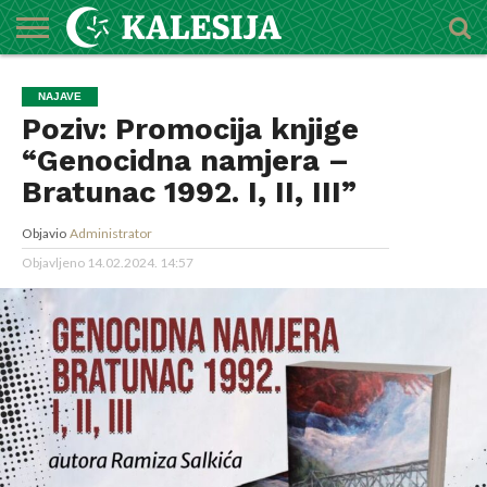
POČETNA
O
DŽEMATI
IMAMI
MEKTEBSKI
VIJESTI
HUTBE
NAJAVE
KALENDAR
KONTAKT
NAJAVE
MEDŽLISU
CENTAR
Poziv: Promocija knjige
“Genocidna namjera –
Bratunac 1992. I, II, III”
Objavio
Administrator
Objavljeno
14.02.2024. 14:57