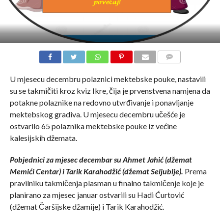
COMMENTS
U mjesecu decembru polaznici mektebske pouke, nastavili
su se takmičiti kroz kviz Ikre, čija je prvenstvena namjena da
potakne polaznike na redovno utvrđivanje i ponavljanje
mektebskog gradiva. U mjesecu decembru učešće je
ostvarilo 65 polaznika mektebske pouke iz većine
kalesijskih džemata.
Pobjednici za mjesec decembar su Ahmet Jahić (džemat
Memići Centar) i Tarik Karahodžić (džemat Seljublje).
Prema
pravilniku takmičenja plasman u finalno takmičenje koje je
planirano za mjesec januar ostvarili su Hadi Ćurtović
(džemat Čaršijske džamije) i Tarik Karahodžić.