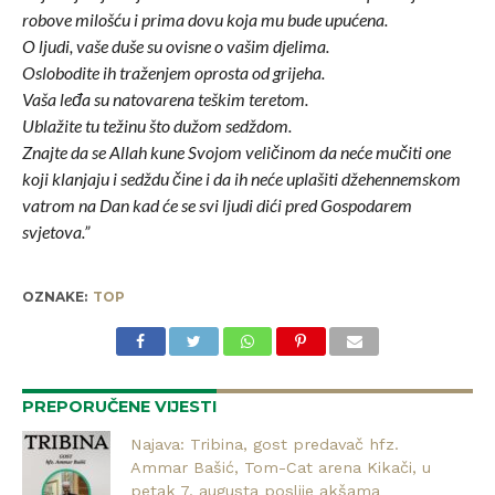
robove milošću i prima dovu koja mu bude upućena.
O ljudi, vaše duše su ovisne o vašim djelima.
Oslobodite ih traženjem oprosta od grijeha.
Vaša leđa su natovarena teškim teretom.
Ublažite tu težinu što dužom sedždom.
Znajte da se Allah kune Svojom veličinom da neće mučiti one
koji klanjaju i sedždu čine i da ih neće uplašiti džehennemskom
vatrom na Dan kad će se svi ljudi dići pred Gospodarem
svjetova.”
OZNAKE:
TOP
PREPORUČENE VIJESTI
Najava: Tribina, gost predavač hfz.
Ammar Bašić, Tom-Cat arena Kikači, u
petak 7. augusta poslije akšama