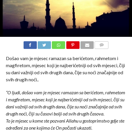
COMMENTS
Došao vam je mjesec ramazan sa berićetom, rahmetom i
magfiretom, mjesec koji je najberićetniji od svih mjeseci, čiji
su dani važniji od svih drugih dana, čije su noći značajnije od
svih drugih noći..
“O ljudi, došao vam je mjesec ramazan sa berićetom, rahmetom
i magfiretom, mjesec koji je najberićetniji od svih mjeseci, čiji su
dani važniji od svih drugih dana, čije su noći značajnije od svih
drugih noći, čiji su časovi bolji od svih drugih časova.
To je mjesec u kome ste pozvani Allahu u gostoprimstvo gdje ste
određeni za one kojima će On počasti ukazati.