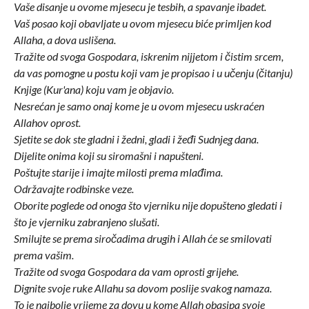
Vaše disanje u ovome mjesecu je tesbih, a spavanje ibadet.
Vaš posao koji obavljate u ovom mjesecu biće primljen kod
Allaha, a dova uslišena.
Tražite od svoga Gospodara, iskrenim nijjetom i čistim srcem,
da vas pomogne u postu koji vam je propisao i u učenju (čitanju)
Knjige (Kur'ana) koju vam je objavio.
Nesrećan je samo onaj kome je u ovom mjesecu uskraćen
Allahov oprost.
Sjetite se dok ste gladni i žedni, gladi i žeđi Sudnjeg dana.
Dijelite onima koji su siromašni i napušteni.
Poštujte starije i imajte milosti prema mlađima.
Održavajte rodbinske veze.
Oborite poglede od onoga što vjerniku nije dopušteno gledati i
što je vjerniku zabranjeno slušati.
Smilujte se prema siročadima drugih i Allah će se smilovati
prema vašim.
Tražite od svoga Gospodara da vam oprosti grijehe.
Dignite svoje ruke Allahu sa dovom poslije svakog namaza.
To je najbolje vrijeme za dovu u kome Allah obasipa svoje