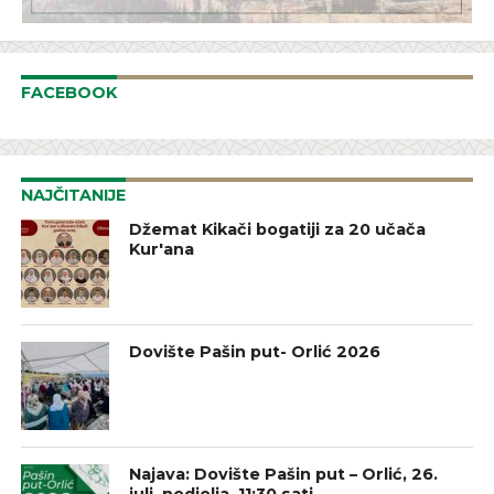
FACEBOOK
NAJČITANIJE
Džemat Kikači bogatiji za 20 učača
Kur'ana
Dovište Pašin put- Orlić 2026
Najava: Dovište Pašin put – Orlić, 26.