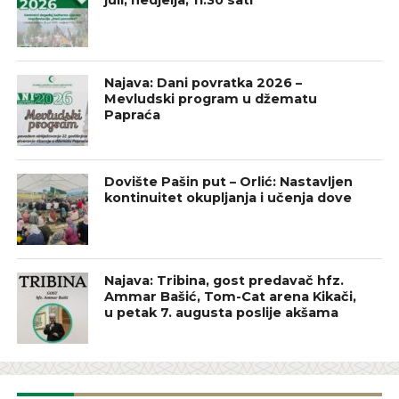
juli, nedjelja, 11:30 sati
Najava: Dani povratka 2026 –
Mevludski program u džematu
Papraća
Dovište Pašin put – Orlić: Nastavljen
kontinuitet okupljanja i učenja dove
Najava: Tribina, gost predavač hfz.
Ammar Bašić, Tom-Cat arena Kikači,
u petak 7. augusta poslije akšama