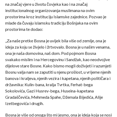
na značaj vjere u životu čovjeka kao i na značaj
institucionalnog organizovanja muslimana na ovim
prostorima kroz instituciju Islamske zajednice. Pozvao je
mlade da čuvaju islamsku tradiciju Bošnjaka na ovim
prostorima te dodao:
„Za naše pretke Bosna je uvijek bila više od zemlje, ona je
ideja za koju se živjelo i žrtvovalo. Bosna je u našim venama,
ona je naša domovina, naš dom. Pod pojmom Bosna
svakako mislim i na Hercegovinu i Sandžak, kao neodvojive
dijelove stare Bosne. Kako bismo mogli doživjeti i razumjeti
Bosnu valja nam se zaputiti u njenu prošlost, u vrijeme njenih
banova i kraljeva, njenih vezira i kapetana, njenih političara i
državnika: Kulin-bana, kralja Tvrtka, Ferhat-bega
Sokolovića, Gazi Husrev-bega, Huseina-kapetana
Gradaščevića, Mehmeda Spahe, Džemala Bijedića, Alije
Izetbegovića i drugih.
Bosna je više od onoga što mi jesmo, ona je ideja koja se nosi