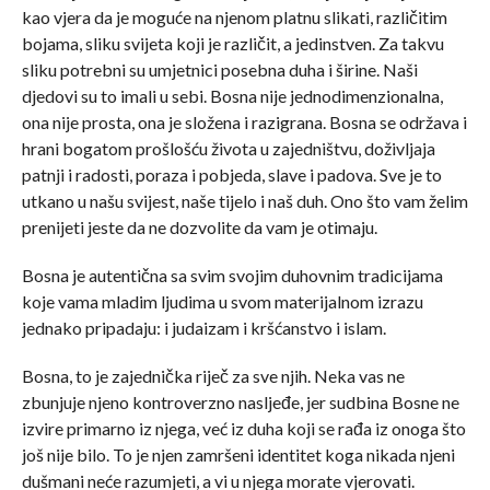
kao vjera da je moguće na njenom platnu slikati, različitim
bojama, sliku svijeta koji je različit, a jedinstven. Za takvu
sliku potrebni su umjetnici posebna duha i širine. Naši
djedovi su to imali u sebi. Bosna nije jednodimenzionalna,
ona nije prosta, ona je složena i razigrana. Bosna se održava i
hrani bogatom prošlošću života u zajedništvu, doživljaja
patnji i radosti, poraza i pobjeda, slave i padova. Sve je to
utkano u našu svijest, naše tijelo i naš duh. Ono što vam želim
prenijeti jeste da ne dozvolite da vam je otimaju.
Bosna je autentična sa svim svojim duhovnim tradicijama
koje vama mladim ljudima u svom materijalnom izrazu
jednako pripadaju: i judaizam i kršćanstvo i islam.
Bosna, to je zajednička riječ za sve njih. Neka vas ne
zbunjuje njeno kontroverzno nasljeđe, jer sudbina Bosne ne
izvire primarno iz njega, već iz duha koji se rađa iz onoga što
još nije bilo. To je njen zamršeni identitet koga nikada njeni
dušmani neće razumjeti, a vi u njega morate vjerovati.