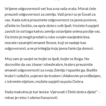
Vrijeme odgovornosti već kuca na vaša vrata. Morat ćete
preuzeti odgovornost za zemlju. Vaši preci su je čuvali za
vas. Kada sutra preuzmete odgovornost za javne poslove,
učinite to čestito, na opće dobro svih ljudi. Hoćete li uspjeti
zavisit će od toga kakvu zemlju ostavljate onima poslije vas.
Da biste je mogli predati u ruke svojim nasljednicima,
morate razumjeti emanet Bosne, koji se nadaje kao
odgovornost, a ne privilegija koju javna funkcija donosi.
Moj vam je savjet ne bojte se ljudi, bojte se Boga. Ne
dozvolite da vas zbune i obeshrabre, hrabro preuzmite
emanet odgovornosti za svoju Zemlju i ispunite ga. Budite
hrabri i odlučni, uvjereni da trudom i Allahovim proviđenjem,
s iskrenim nijetom, možete uspjeti na putu Dobra.
Naša maksima je kur'anska: Vjerovati i činiti dobra djela!“ –
rekao je reisu-l-ulema Kavazović.