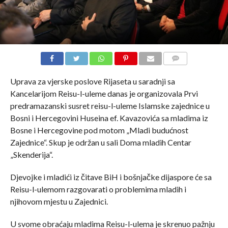
COMMENTS
Uprava za vjerske poslove Rijaseta u saradnji sa
Kancelarijom Reisu-l-uleme danas je organizovala Prvi
predramazanski susret reisu-l-uleme Islamske zajednice u
Bosni i Hercegovini Huseina ef. Kavazovića sa mladima iz
Bosne i Hercegovine pod motom „Mladi budućnost
Zajednice“. Skup je održan u sali Doma mladih Centar
„Skenderija“.
Djevojke i mladići iz čitave BiH i bošnjačke dijaspore će sa
Reisu-l-ulemom razgovarati o problemima mladih i
njihovom mjestu u Zajednici.
U svome obraćaju mladima Reisu-l-ulema je skrenuo pažnju