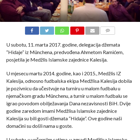
COMMENTS
U subotu, 11. marta 2017. godine, delegacija džemata
“Hidaje” iz Münchena, predvođena Ahmetom Ramićem,
posjetila je Medžlis Islamske zajednice Kalesija.
U mjesecu martu 2014. godine, kao i 2015., Medžlis IZ
Kalesija, odnosno fudbalska ekipa Medžlisa Kalesija dobila
je pozivnicu da učestvuje na turniru u malom fudbalu u
njemačkom gradu Münchenu, a turnir u malom fudbalu se
igrao povodom obilježavanja Dana nezavisnosti BiH. Dvije
godine zaredom imami Medžlisa Islamske zajednice
Kalesija su bili gosti džemata “Hidaje”. Ove godine naši
domaćini su došli nama u goste.
U subotu, u večernjim satima, u zgradi Medžlisa Islamske