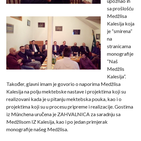
upoznao ih
sa prošlošću
Medžlisa
Kalesija koja
je “smirena”
na
stranicama
monografije
“Naš
Medžlis
Kalesija”.
Također, glavni imam je govorio o naporima Medžlisa
Kalesija na polju mektebske nastave i projektima koji su
realizovani kada je u pitanju mektebska pouka, kao i o
projektima koji su u procesu pripreme i realizacije. Gostima
iz Münchena uručena je ZAHVALNICA za saradnju sa
Medžlisom IZ Kalesija, kao i po jedan primjerak
monografije našeg Medžlisa.