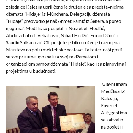
zajednice Kalesija upriličeno je druženje sa predstavnicima
džemata “Hidaje” iz Münchena. Delegaciju džemata
“Hidaje” predvodio je naš Ahmet Ramić iz Šehera, a pored
njega naš Medžlis su posjetili i: Nusret ef. Hodžić,
Abdulvehab ef. Vehabović, Nihad Hodžić, Ermin Džinić i
Saudin Salkanović. Cilj posjete je bilo druženje i razmjena
iskustava na polju mektebske nastave. Također, naši gosti
su sve prisutne upoznali sa svojim džematom i
organizacijom samog džemata “Hidaje”, kao i sa planovima i
projektima u budućnosti.
Glavni imam
Medžlisa IZ
Kalesija,
Enver ef.
Alić, gostima
se zahvalio
na posjeti i