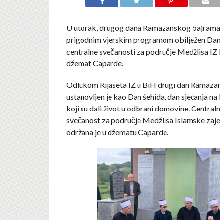
U utorak, drugog dana Ramazanskog bajrama /
prigodnim vjerskim programom obilježen Dan
centralne svečanosti za područje Medžlisa IZ K
džemat Caparde.
Odlukom Rijaseta IZ u BiH drugi dan Ramaza
ustanovljen je kao Dan šehida, dan sjećanja n
koji su dali život u odbrani domovine. Central
svečanost za područje Medžlisa Islamske zaje
održana je u džematu Caparde.