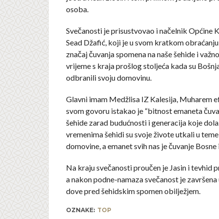
osoba.
Svečanosti je prisustvovao i načelnik Općine Ka
Sead Džafić, koji je u svom kratkom obraćanju
značaj čuvanja spomena na naše šehide i važnos
vrijeme s kraja prošlog stoljeća kada su Bošnjac
odbranili svoju domovinu.
Glavni imam Medžlisa IZ Kalesija, Muharem ef
svom govoru istakao je “bitnost emaneta čuv
šehide zarad budućnosti i generacija koje dola
vremenima šehidi su svoje živote utkali u teme
domovine, a emanet svih nas je čuvanje Bosne 
Na kraju svečanosti proučen je Jasin i tevhid p
a nakon podne-namaza svečanost je završena 
dove pred šehidskim spomen obilježjem.
OZNAKE:
TOP