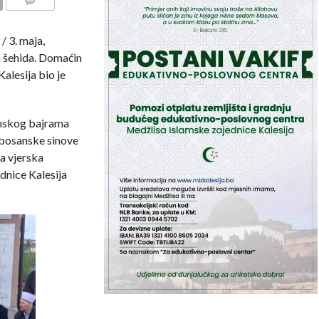
COMMENTS
 3. maja,
 šehida. Domaćin
alesija bio je
nskog bajrama
a bosanske sinove
na vjerska
dnice Kalesija