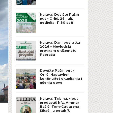
Najava: Dovište Pašin
put – Orlić, 26. juli,
nedjelja, 11:30 sati
Najava: Dani povratka
2026 – Mevludski
program u džematu
Papraća
Dovište Pašin put –
Orlić: Nastavljen
kontinuitet okupljanja i
učenja dove
Najava: Tribina, gost
predavač hfz. Ammar
Bašić, Tom-Cat arena
Kikači, u petak 7.