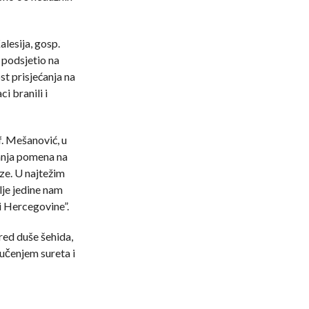
lesija, gosp.
 podsjetio na
t prisjećanja na
i branili i
. Mešanović, u
anja pomena na
ze. U najtežim
lje jedine nam
i Hercegovine”.
red duše šehida,
učenjem sureta i