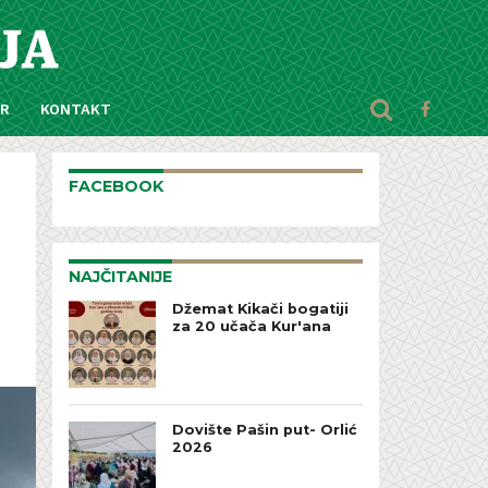
AR
KONTAKT
FACEBOOK
NAJČITANIJE
Džemat Kikači bogatiji
za 20 učača Kur'ana
Dovište Pašin put- Orlić
2026