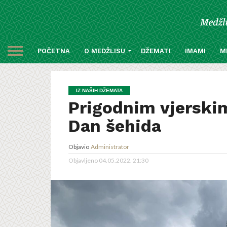
POČETNA
O MEDŽLISU
DŽEMATI
IMAMI
M
IZ NAŠIH DŽEMATA
Prigodnim vjerski
Dan šehida
Objavio
Administrator
Objavljeno
04.05.2022. 21:30