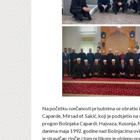
Na početku svečanosti prisutnima se obrati
Caparde, Mirsad ef. Sakić, koji je podsjetio na 
progon Bošnjaka Capardi, Hajvaza, Kusonja,
danima maja 1992. godine nad Bošnjacima ovi
je stravičan zločin i tom prilikom je ubijeno p