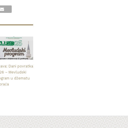
java: Dani povratka
26 – Mevludski
ogram u džematu
praća