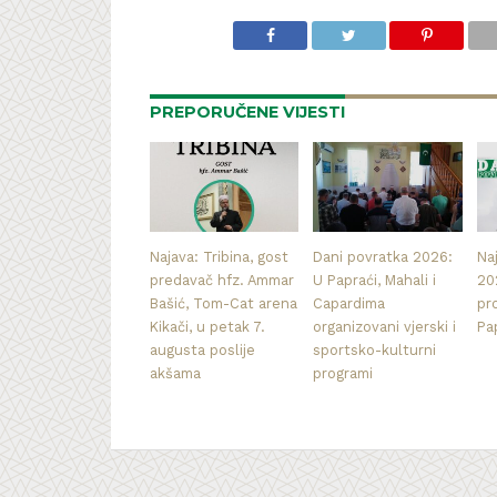
PREPORUČENE VIJESTI
Najava: Tribina, gost
Dani povratka 2026:
Na
predavač hfz. Ammar
U Papraći, Mahali i
20
Bašić, Tom-Cat arena
Capardima
pr
Kikači, u petak 7.
organizovani vjerski i
Pa
augusta poslije
sportsko-kulturni
akšama
programi