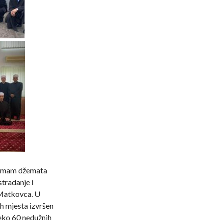
o imam džemata
stradanje i
 Matkovca. U
h mjesta izvršen
reko 60 nedužnih