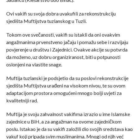
Ovi vakifi su svoja dobra uvakufili za rekonstrukciju
sjedišta Muftijstva tuzlanskog u Tuzli.
Tokom ove svečanosti, vakifi su istakli da oni ovakvim
angažmanima prvenstveno jačaju i pomažu sebe i razvijaju
povjerenje u društvu i Zajednici. Ovakve akcije su potvrda
da možemo, uz dobru organiziranost, biti u potpunosti
oslonjeni na vlastite snage.
Muftija tuzlanski je podsjetio da su poslovi rekonstrukcije
sjedišta Muftijstva urađeni na visokom nivou, te su ovom
adaptacijom prostora omogućeni mnogo bolji uvjeti za
kvalitetniji rad.
Muftija je svoju zahvalnost vakifima izrazio u ime Islamske
zajednice u BiH, a za angažman na ovome zajedničkom
poslu. Istakao je da su vakifi založili dio svojih sredstava kao
vakuf koji pripada svim muslimanima. Mnogi od njih već