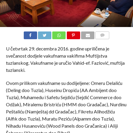
COMMENTS
U četvrtak 29. decembra 2016. godine upriličena je
svečanost dodjele vakufnama vakifima Muftijstva
tuzlanskog. Vakufname je uručio Vahid-ef. Fazlović, muftija
tuzlanski.
Ovom prilikom vakufname su dodijeljene: Omeru Delaliću
(Deling doo Tuzla), Huseinu Dropiću (AA Ambijent doo
Tuzla), Muhamedu i Safetu Sejdiću (Sejdić Commerce doo
Odžak), Miralemu Bristriću (HMM doo Gradačac), Nurdinu
Peštaliću (Namještaj dd Gradačac), Fikretu Alihodžiću
(Alfik doo Tuzla), Muratu Peziću (Alpamm doo Tuzla),
Nihadu Husanoviću (Wood Panels doo Gračanica) i Aliji
Šabancu (Klesarstvo doo Bihać).