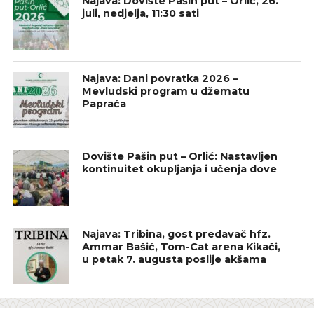
Najava: Dovište Pašin put – Orlić, 26.
juli, nedjelja, 11:30 sati
Najava: Dani povratka 2026 –
Mevludski program u džematu
Papraća
Dovište Pašin put – Orlić: Nastavljen
kontinuitet okupljanja i učenja dove
Najava: Tribina, gost predavač hfz.
Ammar Bašić, Tom-Cat arena Kikači,
u petak 7. augusta poslije akšama