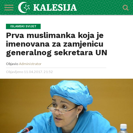
POČETNA
O
DŽEMATI
IMAMI
MEKTEBSKI
VIJESTI
HUTBE
NAJAVE
KALENDAR
KONTAKT
ISLAMSKI SVIJET
MEDŽLISU
CENTAR
Prva muslimanka koja je
imenovana za zamjenicu
generalnog sekretara UN
Objavio
Administrator
Objavljeno
11.04.2017. 21:52