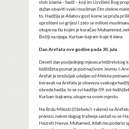
stub islama – hadž – koji im Uzvišeni Bog propis
dužan obaviti svaki musliman čim stekne mater
to. Hadžija je Allahov gost kome se pruža pril
oprošteni svi grijesi i zato se milioni muslima
okupe na tlu kojim je koračao Muhammed, neka
Božiji na njega. Kurban bajram traje 4 dana.
Dan Arefata ove godine pada 30. jula
Deveti dan posljednjeg mjeseca hidžretskog k
hidždžeta poznat je pod nazivom Jevmu-l-Aref
Arefat je brežuljak udaljen od Mekke petnaes
boravak na Arefatu je obaveza svakoga hadžije
obreda hadža, te se svi hadžije 09. zul-hidždže
Kurban-bajrama, okupe na ovom mjestu.
Na Brdu Milosti (Džebelu'r-rahme) na Arefatu,
prenosi, nakon dugog traženja sastali su se Ha
Hazreti Havva. Muhamed, Allah mu podario spas