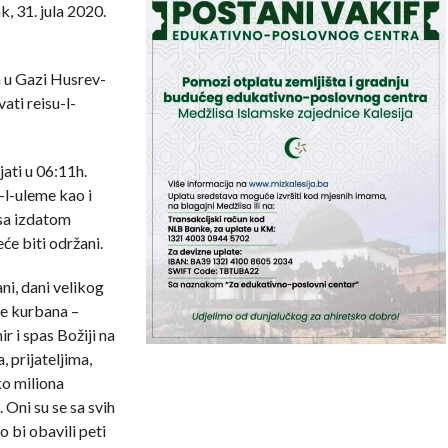
, 31. jula 2020.
 u Gazi Husrev-
ati reisu-l-
ati u 06:11h.
-l-uleme kao i
 sa izdatom
će biti održani.
ni, dani velikog
je kurbana –
r i spas Božiji na
 prijateljima,
ko miliona
Oni su se sa svih
 bi obavili peti