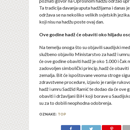
poznati govor na Oprosnom hadžu održao upra
Ta tradicija davanja uputa hadžijama i danas je
održava se na nekoliko velikih svjetskih jezika.
koji nisu na hadžu poste ovaj dan.
Ove godine hadž će obaviti oko hiljadu os
Na temelju onoga što su objavili saudijski medij
službeno objavilo Ministarstvo za hadž i umru,
će ove godine obaviti hadž je oko 1.000 i čak m
zadovoljen simbolički princip, hadž će obaviti i
zemalja. Bit će ispoštovane veoma stroge sig
zdravstvene procedure, izjavio je ranije rukov
hadž i umru Sadžid Ramić te dodao da će ove 
obaviti i državljani BiH koji borave u Saudijskoj
su za to dobili neophodna odobrenja.
OZNAKE:
TOP