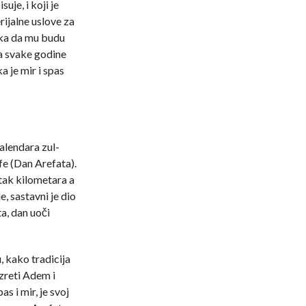
uje, i koji je
ijalne uslove za
ika da mu budu
na svake godine
 je mir i spas
alendara zul-
e (Dan Arefata).
tak kilometara a
, sastavni je dio
ta, dan uoči
 kako tradicija
zreti Adem i
 i mir, je svoj