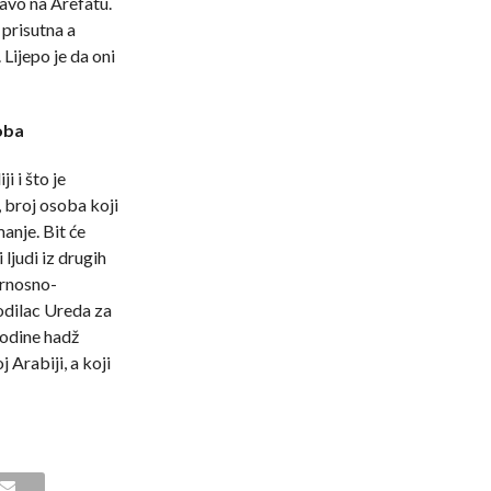
vo na Arefatu.
 prisutna a
 Lijepo je da oni
oba
i i što je
 broj osoba koji
anje. Bit će
 ljudi iz drugih
urnosno-
odilac Ureda za
godine hadž
 Arabiji, a koji