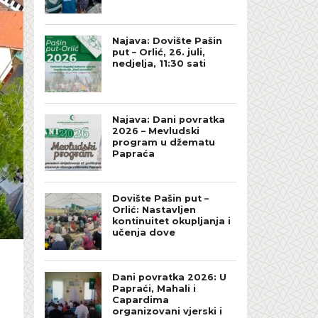
Najava: Dovište Pašin
put – Orlić, 26. juli,
nedjelja, 11:30 sati
Najava: Dani povratka
2026 – Mevludski
program u džematu
Papraća
Dovište Pašin put –
Orlić: Nastavljen
kontinuitet okupljanja i
učenja dove
Dani povratka 2026: U
Papraći, Mahali i
Capardima
organizovani vjerski i