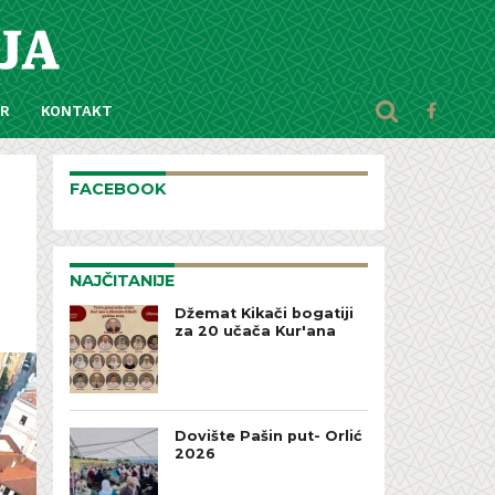
AR
KONTAKT
FACEBOOK
NAJČITANIJE
Džemat Kikači bogatiji
za 20 učača Kur'ana
Dovište Pašin put- Orlić
2026