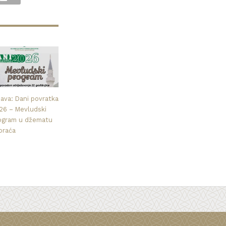
java: Dani povratka
26 – Mevludski
ogram u džematu
praća