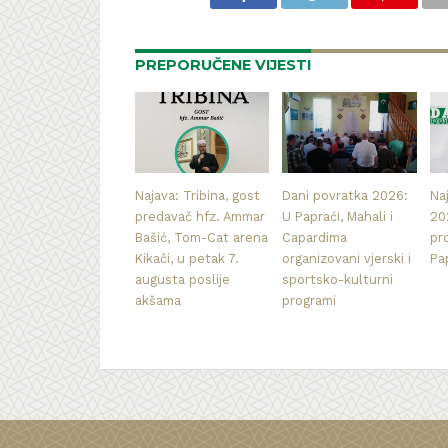
PREPORUČENE VIJESTI
Najava: Tribina, gost
Dani povratka 2026:
Na
predavač hfz. Ammar
U Papraći, Mahali i
20
Bašić, Tom-Cat arena
Capardima
pr
Kikači, u petak 7.
organizovani vjerski i
Pa
augusta poslije
sportsko-kulturni
akšama
programi