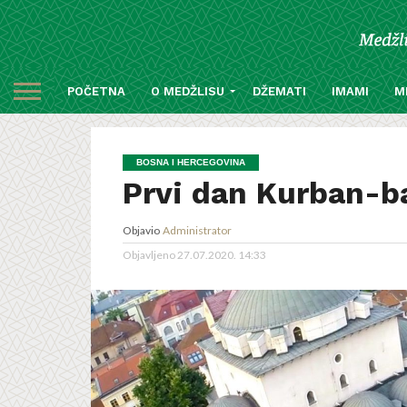
POČETNA
O MEDŽLISU
DŽEMATI
IMAMI
M
BOSNA I HERCEGOVINA
Prvi dan Kurban-b
Objavio
Administrator
Objavljeno
27.07.2020. 14:33