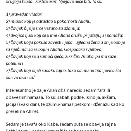
drugoga hlada i zaštite osim Njegove neće biti. To su:
1) pravedan vladar;
2) mladić koji je odrastao u pokornosti Allahu;
3) čovjek čije je srce vezano za džamiju;
4) dvojica ljudi koji se u ime Allaha druže, prijateljuju i pomažu;
5) čovjek koga pokuša zavesti lijepa i ugledna žena a on je odbije
sa riječima: Ja se bojim Allaha, Gospodara svjetova;
6) čovjek koji se u samoći sjeća, zikr čini Allaha, pa mu suze
poteknu i
7) čovjek koji dijeli sadaku tajno, tako da mu ne zna ljevica šta
dariva desnica.“
Interesantno je da je Allah dž.š. naredio sedam farz ili
obaveznih namaza. To su: sabah, podne, ikindija, akšam,
jacija (svaki dan), te džumu-namaz petkom i dženazu kad ko
preseli na Ahiret.
Sedam je tavafa oko Kabe, sedam puta se obavlja saj na
Saffi i Mervi, sedam kamenčića se baca na Mini.