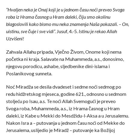
“Hvaljen neka je Onaj koji je u jednom času noći preveo Svoga
roba iz Hrama časnog u Hram daleki, čiju smo okolinu
blagoslovili kako bismo mu neka znamenja Naša pokazali. – On,
uistinu, sve čuje i sve vidi”.
Jusuf, 4.-5.
Istinu je rekao Allah
Uzvišeni!
Zahvala Allahu pripada, Vječno Živom, Onome koji nema
početka ni kraja. Salavate na Muhammeda, a.s., donosimo,
njegovu porodicu, ashabe, sljedbenike dini-islama i
Poslanikovog sunneta.
Noć Miradža se desila dvadeset i sedme noći sedmog po
redu hidžretskog mjeseca, godine 621., odnosno u sedmom
stoljeću po Isau, a.s. Te noći Allah Svemogući je preveo
Svoga roba, Muhammeda, a.s., iz Hrama časnog u Hram
daleki, iz Kabe u Mekki do Mesdžidu-l-Aksa a u Jerusalemu.
Nakon Isra a – putovanja u jednom času noći od Mekke do
Jerusalema, uslijedio je Miradž – putovanje ka Božijoj