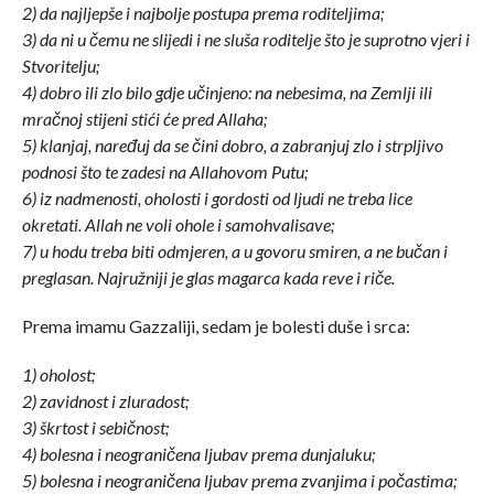
2) da najljepše i najbolje postupa prema roditeljima;
3) da ni u čemu ne slijedi i ne sluša roditelje što je suprotno vjeri i
Stvoritelju;
4) dobro ili zlo bilo gdje učinjeno: na nebesima, na Zemlji ili
mračnoj stijeni stići će pred Allaha;
5) klanjaj, naređuj da se čini dobro, a zabranjuj zlo i strpljivo
podnosi što te zadesi na Allahovom Putu;
6) iz nadmenosti, oholosti i gordosti od ljudi ne treba lice
okretati. Allah ne voli ohole i samohvalisave;
7) u hodu treba biti odmjeren, a u govoru smiren, a ne bučan i
preglasan. Najružniji je glas magarca kada reve i riče.
Prema imamu Gazzaliji, sedam je bolesti duše i srca:
1) oholost;
2) zavidnost i zluradost;
3) škrtost i sebičnost;
4) bolesna i neograničena ljubav prema dunjaluku;
5) bolesna i neograničena ljubav prema zvanjima i počastima;