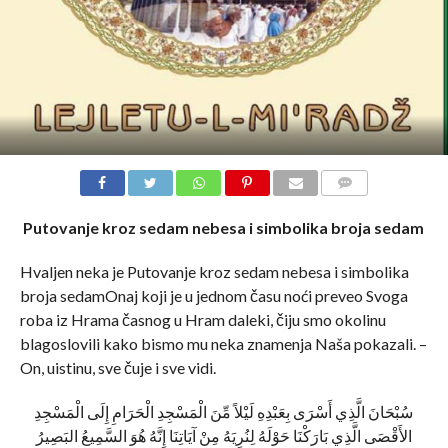
COMMENTS
Putovanje kroz sedam nebesa i simbolika broja sedam
Hvaljen neka je Putovanje kroz sedam nebesa i simbolika
broja sedamOnaj koji je u jednom času noći preveo Svoga
roba iz Hrama časnog u Hram daleki, čiju smo okolinu
blagoslovili kako bismo mu neka znamenja Naša pokazali. –
On, uistinu, sve čuje i sve vidi.
سُبْحَانَ الَّذِي أَسْرَى بِعَبْدِهِ لَيْلاً مِّنَ الْمَسْجِدِ الْحَرَامِ إِلَى الْمَسْجِدِ
الأَقْصَى الَّذِي بَارَكْنَا حَوْلَهُ لِنُرِيَهُ مِنْ آيَاتِنَا إِنَّهُ هُوَ السَّمِيعُ البَصِيرُ