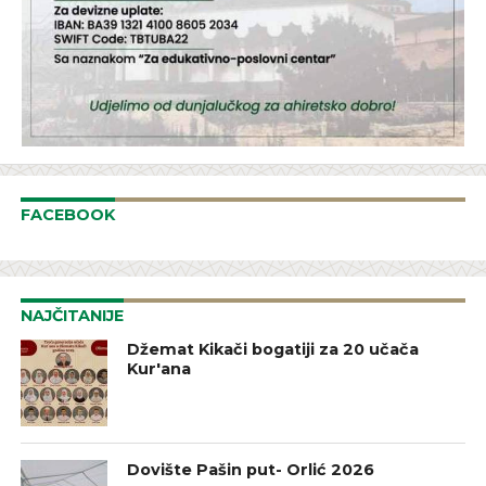
FACEBOOK
NAJČITANIJE
Džemat Kikači bogatiji za 20 učača
Kur'ana
Dovište Pašin put- Orlić 2026