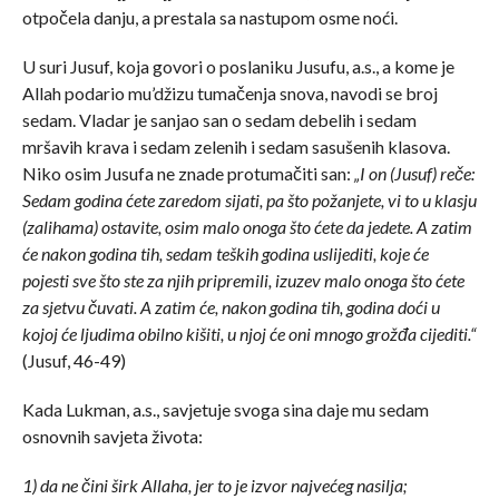
otpočela danju, a prestala sa nastupom osme noći.
U suri Jusuf, koja govori o poslaniku Jusufu, a.s., a kome je
Allah podario mu’džizu tumačenja snova, navodi se broj
sedam. Vladar je sanjao san o sedam debelih i sedam
mršavih krava i sedam zelenih i sedam sasušenih klasova.
Niko osim Jusufa ne znade protumačiti san:
„I on (Jusuf) reče:
Sedam godina ćete zaredom sijati, pa što požanjete, vi to u klasju
(zalihama) ostavite, osim malo onoga što ćete da jedete. A zatim
će nakon godina tih, sedam teških godina uslijediti, koje će
pojesti sve što ste za njih pripremili, izuzev malo onoga što ćete
za sjetvu čuvati. A zatim će, nakon godina tih, godina doći u
kojoj će ljudima obilno kišiti, u njoj će oni mnogo grožđa cijediti.“
(Jusuf, 46-49)
Kada Lukman, a.s., savjetuje svoga sina daje mu sedam
osnovnih savjeta života:
1) da ne čini širk Allaha, jer to je izvor najvećeg nasilja;