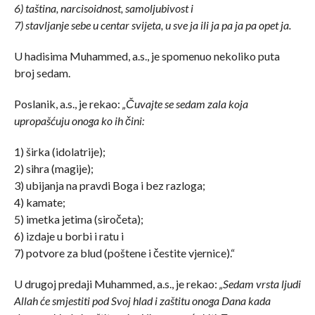
6) taština, narcisoidnost, samoljubivost i
7) stavljanje sebe u centar svijeta, u sve ja ili ja pa ja pa opet ja.
U hadisima Muhammed, a.s., je spomenuo nekoliko puta
broj sedam.
Poslanik, a.s., je rekao:
„Čuvajte se sedam zala koja
upropašćuju onoga ko ih čini:
1) širka (idolatrije);
2) sihra (magije);
3) ubijanja na pravdi Boga i bez razloga;
4) kamate;
5) imetka jetima (siročeta);
6) izdaje u borbi i ratu i
7) potvore za blud (poštene i čestite vjernice).“
U drugoj predaji Muhammed, a.s., je rekao:
„Sedam vrsta ljudi
Allah će smjestiti pod Svoj hlad i zaštitu onoga Dana kada