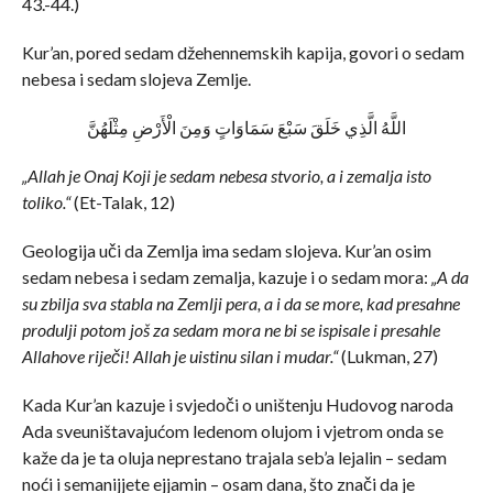
43.-44.)
Kur’an, pored sedam džehennemskih kapija, govori o sedam
nebesa i sedam slojeva Zemlje.
اللَّهُ الَّذِي خَلَقَ سَبْعَ سَمَاوَاتٍ وَمِنَ الْأَرْضِ مِثْلَهُنَّ
„Allah je Onaj Koji je sedam nebesa stvorio, a i zemalja isto
toliko.“
(Et-Talak, 12)
Geologija uči da Zemlja ima sedam slojeva. Kur’an osim
sedam nebesa i sedam zemalja, kazuje i o sedam mora:
„A da
su zbilja sva stabla na Zemlji pera, a i da se more, kad presahne
produlji potom još za sedam mora ne bi se ispisale i presahle
Allahove riječi! Allah je uistinu silan i mudar.“
(Lukman, 27)
Kada Kur’an kazuje i svjedoči o uništenju Hudovog naroda
Ada sveuništavajućom ledenom olujom i vjetrom onda se
kaže da je ta oluja neprestano trajala seb’a lejalin – sedam
noći i semanijjete ejjamin – osam dana, što znači da je