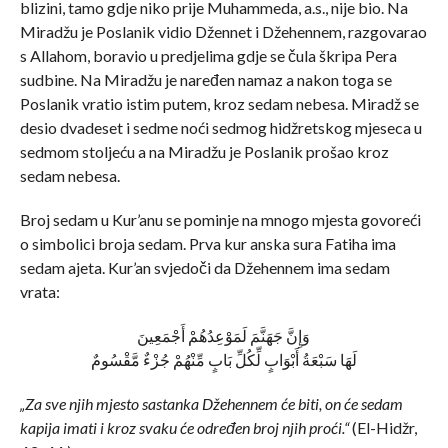
blizini, tamo gdje niko prije Muhammeda, a.s., nije bio. Na
Miradžu je Poslanik vidio Džennet i Džehennem, razgovarao
s Allahom, boravio u predjelima gdje se čula škripa Pera
sudbine. Na Miradžu je naređen namaz a nakon toga se
Poslanik vratio istim putem, kroz sedam nebesa. Miradž se
desio dvadeset i sedme noći sedmog hidžretskog mjeseca u
sedmom stoljeću a na Miradžu je Poslanik prošao kroz
sedam nebesa.
Broj sedam u Kur’anu se pominje na mnogo mjesta govoreći
o simbolici broja sedam. Prva kur anska sura Fatiha ima
sedam ajeta. Kur’an svjedoči da Džehennem ima sedam
vrata:
وَإِنَّ جَهَنَّمَ لَمَوْعِدُهُمْ أَجْمَعِينَ
لَهَا سَبْعَةُ أَبْوَابٍ لِّكُلِّ بَابٍ مِّنْهُمْ جُزْءٌ مَّقْسُومٌ
„Za sve njih mjesto sastanka Džehennem će biti, on će sedam
kapija imati i kroz svaku će određen broj njih proći.“
(El-Hidžr,