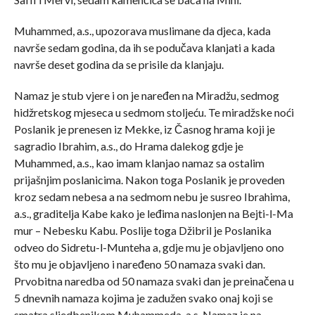
Muhammed, a.s., upozorava muslimane da djeca, kada
navrše sedam godina, da ih se podučava klanjati a kada
navrše deset godina da se prisile da klanjaju.
Namaz je stub vjere i on je naređen na Miradžu, sedmog
hidžretskog mjeseca u sedmom stoljeću. Te miradžske noći
Poslanik je prenesen iz Mekke, iz Časnog hrama koji je
sagradio Ibrahim, a.s., do Hrama dalekog gdje je
Muhammed, a.s., kao imam klanjao namaz sa ostalim
prijašnjim poslanicima. Nakon toga Poslanik je proveden
kroz sedam nebesa a na sedmom nebu je susreo Ibrahima,
a.s., graditelja Kabe kako je leđima naslonjen na Bejti-l-Ma
mur – Nebesku Kabu. Poslije toga Džibril je Poslanika
odveo do Sidretu-l-Munteha a, gdje mu je objavljeno ono
što mu je objavljeno i naređeno 50 namaza svaki dan.
Prvobitna naredba od 50 namaza svaki dan je preinačena u
5 dnevnih namaza kojima je zadužen svako onaj koji se
smatra sljedbenikom Muhammeda, a.s. Namaz je na