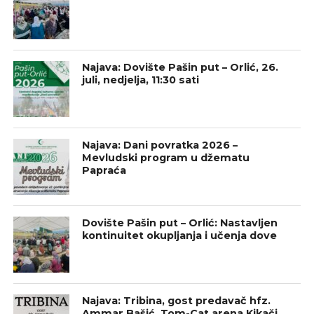
Najava: Dovište Pašin put – Orlić, 26.
juli, nedjelja, 11:30 sati
Najava: Dani povratka 2026 –
Mevludski program u džematu
Papraća
Dovište Pašin put – Orlić: Nastavljen
kontinuitet okupljanja i učenja dove
Najava: Tribina, gost predavač hfz.
Ammar Bašić, Tom-Cat arena Kikači,