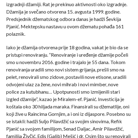
izgradnji džamiji. Rat je prekinuo aktivnosti oko izgradnje.
Džamija je svečano otvorena 15. avgusta 1999. godine.
Predsjednik džematskog odbora danas je hadži Ševkija
Pjanić. Mektepsku nastavu u ovom džematu pohađa 161
polaznik.
Iako je džamija otvorena prije 18 godina, vakat je bio da se
pristupi renoviranju. “Renoviranje i uređenje džamije počeli
smo u novembru 2016. godine i trajalo je 55 dana. Tokom
renoviranja uradili smo novi sistem grijanja, prešli smo na
pelet, renovirali smo zidove, postavili nove etisone, uradili
odvojeni ulaz za žene, novi mihrab i novi mimber, nove
police za kutubhanu… Upotpunosti smo izmijenili stari
izgled džamije“, kazao je Miralem-ef. Pjanić. Investicija je
koštala oko 30 hiljada maraka. Finansirali su džematlije, oni
koji žive u Raincima Gornjim, a i oni iz dijaspore. Posebno su
se istakli: hadži Suljo Pilavdžić sa svojim sinovima, Refik
Pjanić sa svojom familijom, Senad Daljac, Amir Pilavdžić,
familija Živčić, Edis (Galib) Mešić i dr. Osim što su renovirali