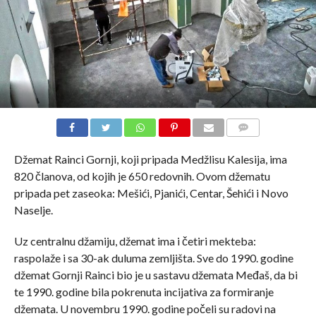
COMMENTS
Džemat Rainci Gornji, koji pripada Medžlisu Kalesija, ima
820 članova, od kojih je 650 redovnih. Ovom džematu
pripada pet zaseoka: Mešići, Pjanići, Centar, Šehići i Novo
Naselje.
Uz centralnu džamiju, džemat ima i četiri mekteba:
raspolaže i sa 30-ak duluma zemljišta. Sve do 1990. godine
džemat Gornji Rainci bio je u sastavu džemata Međaš, da bi
te 1990. godine bila pokrenuta incijativa za formiranje
džemata. U novembru 1990. godine počeli su radovi na