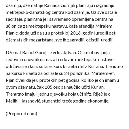
džamiju, džematlije Rainaca Gornjih planiraju i izgradnju
mektepsko-zanatskog centra kod džamije. Uz sve ostale
sadržaje, planirana je i savremeno opremljena centralna
učionica za mektepsku nastavu, kaže efendija Miralem
Pjanić, dodajući da su u protekloj 2016. godini uredili pet
džematskih mezaristana, sve ih zagradili, očistili, uredili.
Džemat Rainci Gornji je vrlo aktivan. Osim obavljanja
redovnih dnevnih namaza i redovne mektepske nastave,
održava se i kurs sufare, kurs kiraeta i hifz Kur'ana. Trenutno
na kursu kiraeta za odrasle su 24 polaznika. Miralem-ef.
Pjanić veli da je u proteklih pet godina, koliko je on imam u
ovom džematu, čak 105 osoba naučilo učiti Kur'an.
Trenutno imaju i jednu djevojku koja uči hifz. Riječ je o
Melihi Hasanović, studentici treće godine ekonomije.
(Preporod.com)