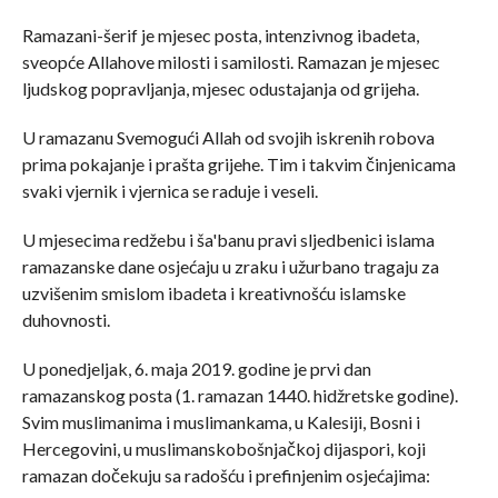
Ramazani-šerif je mjesec posta, intenzivnog ibadeta,
sveopće Allahove milosti i samilosti. Ramazan je mjesec
ljudskog popravljanja, mjesec odustajanja od grijeha.
U ramazanu Svemogući Allah od svojih iskrenih robova
prima pokajanje i prašta grijehe. Tim i takvim činjenicama
svaki vjernik i vjernica se raduje i veseli.
U mjesecima redžebu i ša'banu pravi sljedbenici islama
ramazanske dane osjećaju u zraku i užurbano tragaju za
uzvišenim smislom ibadeta i kreativnošću islamske
duhovnosti.
U ponedjeljak, 6. maja 2019. godine je prvi dan
ramazanskog posta (1. ramazan 1440. hidžretske godine).
Svim muslimanima i muslimankama, u Kalesiji, Bosni i
Hercegovini, u muslimanskobošnjačkoj dijaspori, koji
ramazan dočekuju sa radošću i prefinjenim osjećajima: