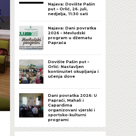
Najava: Dovište Pašin
put – Orlić, 26. juli,
nedjelja, 11:30 sati
Najava: Dani povratka
2026 – Mevludski
program u džematu
Papraća
Dovište Pašin put –
Orlić: Nastavljen
kontinuitet okupljanja i
učenja dove
Dani povratka 2026: U
Papraći, Mahali i
Capardima
organizovani vjerski i
sportsko-kulturni
programi