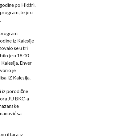
godine po Hidžri,
program, te je u
.
 program
odine iz Kalesije
valo se u tri
ilo je u 18.00
 Kalesija, Enver
vorio je
a IZ Kalesija.
i iz porodične
ktora JU BKC-a
amazanske
inanović sa
m iftara iz