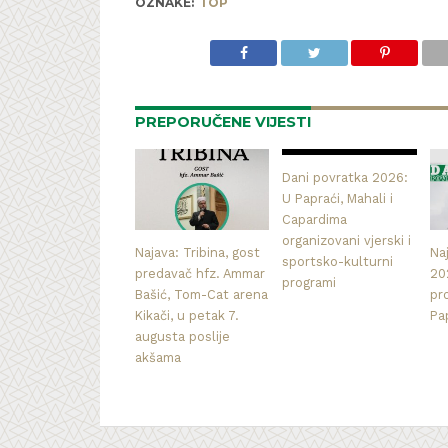
OZNAKE:
TOP
PREPORUČENE VIJESTI
Dani povratka 2026:
U Papraći, Mahali i
Capardima
organizovani vjerski i
Najava: Tribina, gost
Na
sportsko-kulturni
predavač hfz. Ammar
20
programi
Bašić, Tom-Cat arena
pr
Kikači, u petak 7.
Pa
augusta poslije
akšama