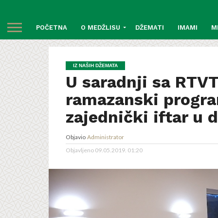
POČETNA
O MEDŽLISU
DŽEMATI
IMAMI
M
IZ NAŠIH DŽEMATA
U saradnji sa RTVT
ramazanski progra
zajednički iftar u
Objavio
Administrator
Objavljeno
09.05.2019. 01:20