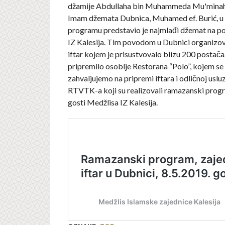
džamije Abdullaha bin Muhammeda Mu'minaha
Imam džemata Dubnica, Muhamed ef. Burić, 
programu predstavio je najmlađi džemat na p
IZ Kalesija. Tim povodom u Dubnici organizova
iftar kojem je prisustvovalo blizu 200 postača. 
pripremilo osoblje Restorana “Polo”, kojem s
zahvaljujemo na pripremi iftara i odličnoj usluzi
RTVTK-a koji su realizovali ramazanski progra
gosti Medžlisa IZ Kalesija.