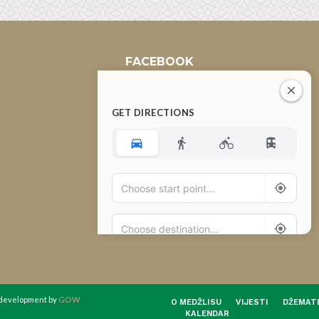
FACEBOOK
GET DIRECTIONS
Add Waypoint
Route Options
Go
d development by
GOW
O MEDŽLISU
VIJESTI
DŽEMAT
KALENDAR