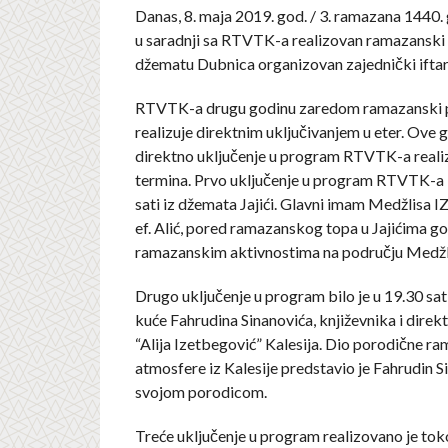
Danas, 8. maja 2019. god. / 3. ramazana 1440. 
u saradnji sa RTVTK-a realizovan ramazanski 
džematu Dubnica organizovan zajednički iftar
RTVTK-a drugu godinu zaredom ramazanski
realizuje direktnim uključivanjem u eter. Ove g
direktno uključenje u program RTVTK-a realizo
termina. Prvo uključenje u program RTVTK-a b
sati iz džemata Jajići. Glavni imam Medžlisa IZ
ef. Alić, pored ramazanskog topa u Jajićima go
ramazanskim aktivnostima na području Medžlis
Drugo uključenje u program bilo je u 19.30 sat
kuće Fahrudina Sinanovića, književnika i dire
“Alija Izetbegović” Kalesija. Dio porodične r
atmosfere iz Kalesije predstavio je Fahrudin S
svojom porodicom.
Treće uključenje u program realizovano je toko