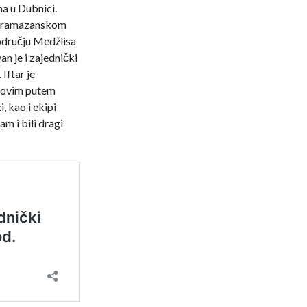
 u Dubnici.
u ramazanskom
odručju Medžlisa
n je i zajednički
Iftar je
e ovim putem
, kao i ekipi
m i bili dragi