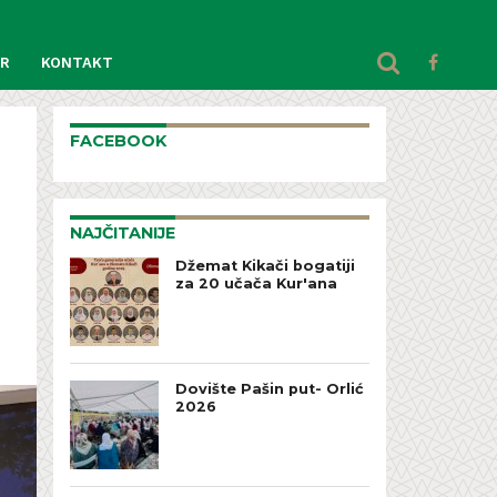
AR
KONTAKT
FACEBOOK
NAJČITANIJE
Džemat Kikači bogatiji
za 20 učača Kur'ana
Dovište Pašin put- Orlić
2026