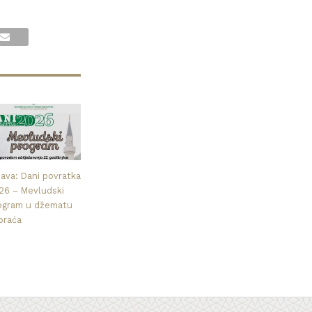
java: Dani povratka
26 – Mevludski
ogram u džematu
praća