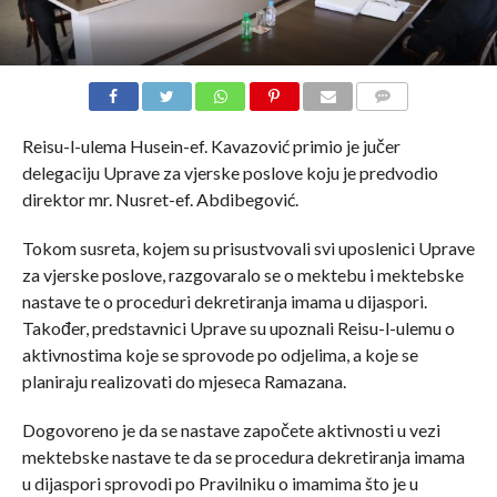
COMMENTS
Reisu-l-ulema Husein-ef. Kavazović primio je jučer
delegaciju Uprave za vjerske poslove koju je predvodio
direktor mr. Nusret-ef. Abdibegović.
Tokom susreta, kojem su prisustvovali svi uposlenici Uprave
za vjerske poslove, razgovaralo se o mektebu i mektebske
nastave te o proceduri dekretiranja imama u dijaspori.
Također, predstavnici Uprave su upoznali Reisu-l-ulemu o
aktivnostima koje se sprovode po odjelima, a koje se
planiraju realizovati do mjeseca Ramazana.
Dogovoreno je da se nastave započete aktivnosti u vezi
mektebske nastave te da se procedura dekretiranja imama
u dijaspori sprovodi po Pravilniku o imamima što je u