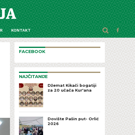
AR
KONTAKT
FACEBOOK
NAJČITANIJE
Džemat Kikači bogatiji
za 20 učača Kur'ana
Dovište Pašin put- Orlić
2026