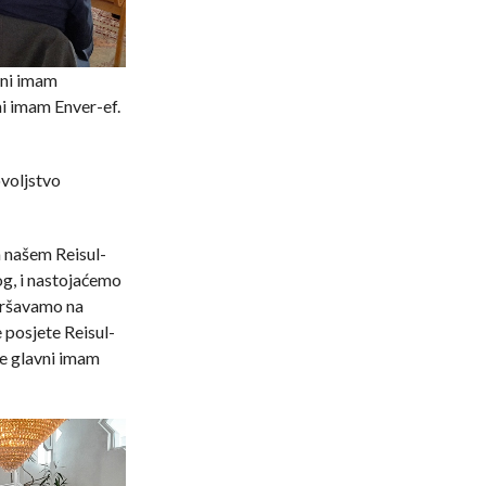
vni imam
i imam Enver-ef.
voljstvo
 našem Reisul-
og, i nastojaćemo
zvršavamo na
 posjete Reisul-
je glavni imam