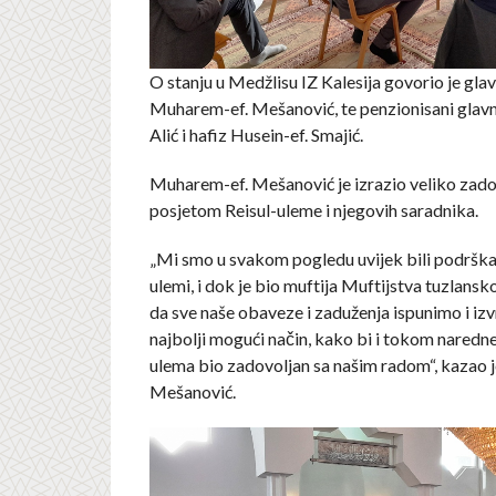
O stanju u Medžlisu IZ Kalesija govorio je gla
Muharem-ef. Mešanović, te penzionisani glavn
Alić i hafiz Husein-ef. Smajić.
Muharem-ef. Mešanović je izrazio veliko zado
posjetom Reisul-uleme i njegovih saradnika.
„Mi smo u svakom pogledu uvijek bili podrška
ulemi, i dok je bio muftija Muftijstva tuzlansk
da sve naše obaveze i zaduženja ispunimo i i
najbolji mogući način, kako bi i tokom naredne
ulema bio zadovoljan sa našim radom“, kazao 
Mešanović.