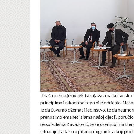
„Naša ulema je uvijek istrajavala na kur’ansk
principima i nikada se toga nije odricala. Naš
je da čuvamo džemat i jedinstvo, te da neumor
prenosimo emanet islama našoj djeci“, poruči
reisul-ulema Kavazović, te se osvrnuo i na tre
situaciju kada su u pitanju migranti, a koji prol