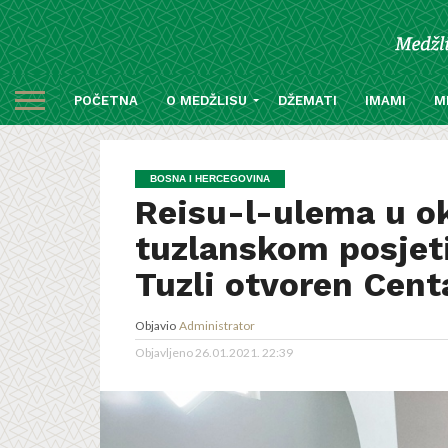
POČETNA
O MEDŽLISU
DŽEMATI
IMAMI
M
BOSNA I HERCEGOVINA
Reisu-l-ulema u ok
tuzlanskom posjetio
Tuzli otvoren Cent
Objavio
Administrator
Objavljeno
26.01.2021. 22:39