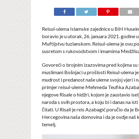
Reisul-ulema Islamske zajednice u BiH Husein
boravio je u utorak, 26. januara 2021. godine u
Muftijstvu tuzlanskom. Reisul-ulema je ovu p
susretom s rukovodstvom i imamima Medžlisa 
Govoreći o brojnim izazovima pred kojima su s
muslimani Bošnjaci u prošlosti Reisul-ulema j
mudrost i predanost naše uleme svojoj vjeri i n
primjer reisul-uleme Mehmeda Teufika Azabag
njegove Risale o hidžri, kojom je zaustavio ise
naroda s ovih prostora, a koju bi i danas na ist
čitati. U Risali je reis Azabagić poručio da je B
Hercegovina naša domovina i da je ovdje naš k
temelj.