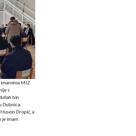
 i imamima MIZ
ije s
ullah bin
 Dubnica.
 Husein Dropić, a
o je imam