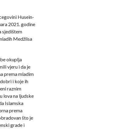
rcegovini Husein-
nuara 2021. godine
a sjedištem
mladih Medžlisa
ebe okuplja
ili vjeru i da je
orna prema mladim
dobri i koje ih
eni raznim
u lova na ljudske
 da Islamska
vorna prema
 obradovan što je
enski grade i