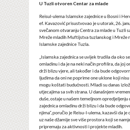
U Tuzli otvoren Centar za mlade
Reisul-ulema Islamske zajednice u Bosni i He
ef. Kavazović prisustvovao je u utorak, 26. ja
svečanom otvaranju Centra za mlade u Tuzli s
Mreže mladih Muftijstva tuzlanskog i Mreže 
Islamske zajednice Tuzla.
„Islamska zajednica se uvijek trudila da oko s
omladinu i da je na neki način profilira, da joj om
drži blizu vjere, ali također i da bude odgov
ljudima da oni ne poprime one uklone koji nisu 
mogu koštati budućnosti. Mladi su danas izlož
utjecajima sa svih strana. U današnjem vremen
duše, ostaje u našem temeljnom opredjeljenju
zajednica omladinu drži blizu i da bude odgo
njima“, poručio je Reisu-l-ulema, kazavši da je
uz naše džamije sve više prostora koji se namj
pripremaju za aktivnosti i projekte mladih.