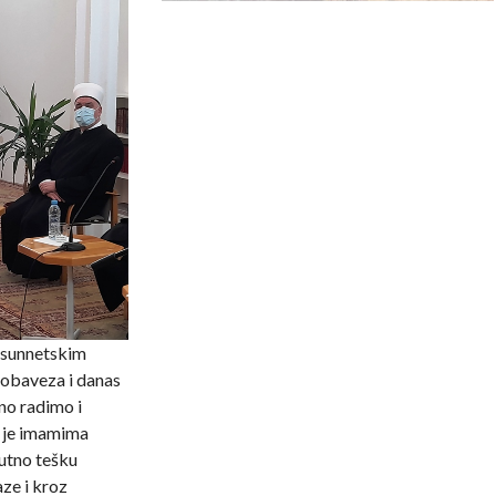
o-sunnetskim
a obaveza i danas
no radimo i
o je imamima
nutno tešku
aze i kroz