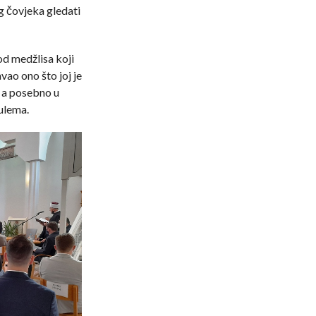
g čovjeka gledati
od medžlisa koji
vao ono što joj je
 a posebno u
ulema.