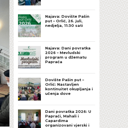
Najava: Dovište Pašin
put – Orlić, 26. juli,
nedjelja, 11:30 sati
Najava: Dani povratka
2026 – Mevludski
program u džematu
Papraća
Dovište Pašin put –
Orlić: Nastavljen
kontinuitet okupljanja i
učenja dove
Dani povratka 2026: U
Papraći, Mahali i
Capardima
organizovani vjerski i