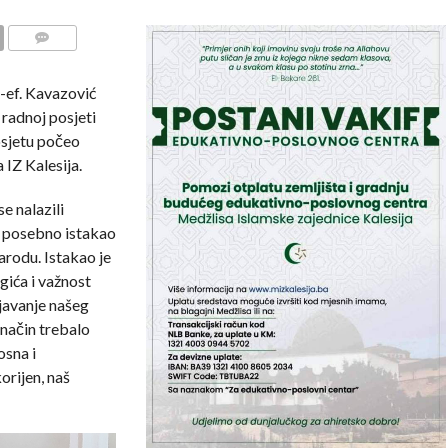
COMMENTS
-ef. Kavazović
 radnoj posjeti
osjetu počeo
IZ Kalesija.
e nalazili
e posebno istakao
arodu. Istakao je
ića i važnost
ljavanje našeg
i način trebalo
osna i
orijen, naš