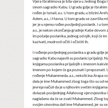
Vjera Ibrahimova je bila vjera u Jednog Boga i
sinom sagradio Kabu. U gradu gdje je Ibrahim
rođen je Ismail, a.s. U tom gradu, u blizini Aref
Adem, a.s., i Havva. U tom gradu se završila mi
jer je u njemu rođen posljednji poslanik. I u to
a.s., je nakon okončanja gradnje Kabe dovom 
im pošalje poslanika, jednog od njih, koji će im
kazivati, mudrosti učiti i očistiti ih.
I rođenje posljednjeg poslanika u gradu gdje j
sagradio Kabu najavili su poslanici prijašnji. N
knjigama poslanika prijašnjih s imenom kakvim 
imenom po kojem će ga poznati i prepoznati.
rođenje Muhammeda, a.s., nekolicina Arapa s
dala je ime Muhammed zbog toga što su od ne
jevreja načuli da je u njihovim svetim knjigam
dolazak posljednjeg Allahovog vjerovjesnika i 
naglašeno da će se zvati Muhammed. Zbog tog
svojim sinovima dali ime Muhammed, jer su se