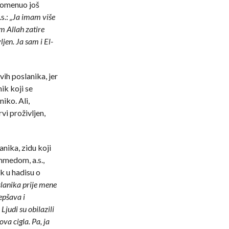
pomenuo još
s.:
„Ja imam više
 Allah zatire
vljen. Ja sam i El-
ih poslanika, jer
ik koji se
niko. Ali,
rvi proživljen,
anika, zidu koji
medom, a.s.,
ik u hadisu o
slanika prije mene
epšava i
Ljudi su obilazili
ova cigla. Pa, ja