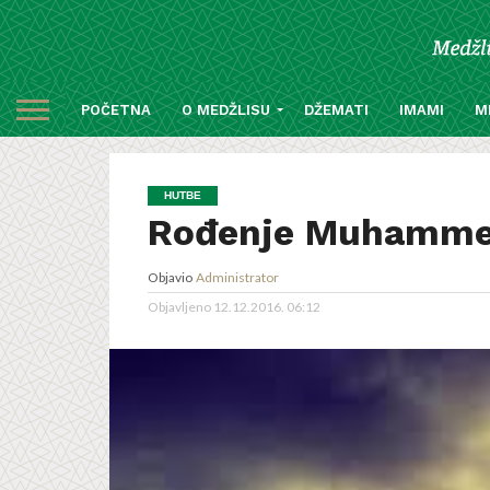
POČETNA
O MEDŽLISU
DŽEMATI
IMAMI
M
HUTBE
Rođenje Muhammed
Objavio
Administrator
Objavljeno
12.12.2016. 06:12