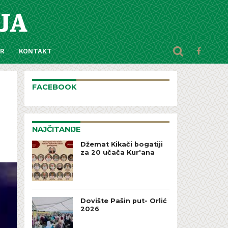
AR
KONTAKT
FACEBOOK
NAJČITANIJE
Džemat Kikači bogatiji
za 20 učača Kur'ana
Dovište Pašin put- Orlić
2026