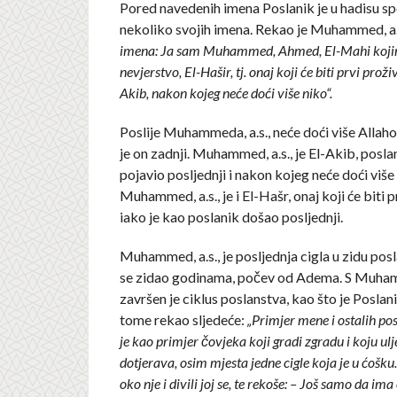
Pored navedenih imena Poslanik je u hadisu s
nekoliko svojih imena. Rekao je Muhammed, a.
imena: Ja sam Muhammed, Ahmed, El-Mahi kojim
nevjerstvo, El-Hašir, tj. onaj koji će biti prvi proži
Akib, nakon kojeg neće doći više niko“.
Poslije Muhammeda, a.s., neće doći više Allahov
je on zadnji. Muhammed, a.s., je El-Akib, poslan
pojavio posljednji i nakon kojeg neće doći više 
Muhammed, a.s., je i El-Hašr, onaj koji će biti p
iako je kao poslanik došao posljednji.
Muhammed, a.s., je posljednja cigla u zidu posl
se zidao godinama, počev od Adema. S Muham
završen je ciklus poslanstva, kao što je Poslan
tome rekao sljedeće:
„Primjer mene i ostalih po
je kao primjer čovjeka koji gradi zgradu i koju ulj
dotjerava, osim mjesta jedne cigle koja je u ćošku. 
oko nje i divili joj se, te rekoše: – Još samo da ima 