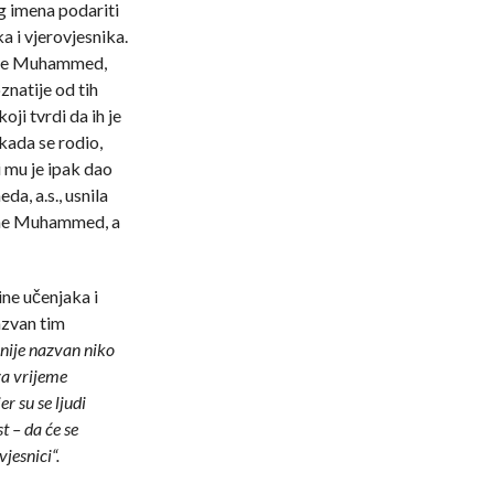
g imena podariti
ka i vjerovjesnika.
 ime Muhammed,
znatije od tih
oji tvrdi da ih je
kada se rodio,
i mu je ipak dao
, a.s., usnila
 ime Muhammed, a
ine učenjaka i
azvan tim
ije nazvan niko
za vrijeme
r su se ljudi
t – da će se
vjesnici“.