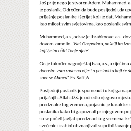
Još prije nego je stvoren Adem, Muhammed, a.s
je poslanik. Određen da bude posljednji, da up
prijašnje poslanike i šerijat koji je dat, Muhamm
kao milost svim svjetovima, kao poslanik svim
Muhammed, a.s., odraz je Ibrahimove, a.s., dov
dovom zamolio:
“Naš Gospodaru, pošalji im izm
koji će im učiti Tvoje ajete”.
On je također nagovještaj Isaa, a.s., u riječima
donosim vam radosnu vijest o poslaniku koji će do
zove se Ahmed“.
Es-Saff, 6.
Posljednji poslanik je spomenut i u knjigama p
prijašnjih. Allah dž.š. je odredio njegovo mjest
predznake tog vremena, pojasnio je karakteris
poslanika kako bi ga poznali pri njegovom poj
su se počeli javljati predznaci tog vremena, kr
svećenici i rabini obznanjivali su približavanje