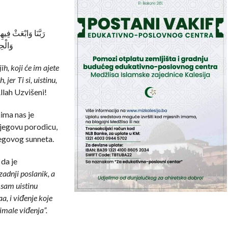
رَبَّنَا وَابْعَثْ فِيهِ
وَالْحِ
h, koji će im ajete
, jer Ti si, uistinu,
llah Uzvišeni!
ima nas je
jegovu porodicu,
egovog sunneta.
 da je
zadnji poslanik, a
 sam uistinu
a, i viđenje koje
imale viđenja”.