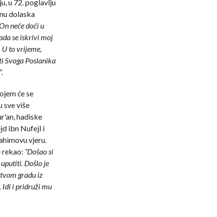
, u 72. poglavlju
menu dolaska
On neće doći u
da se iskrivi moj
. U to vrijeme,
ati Svoga Poslanika
.
kojem će se
u sve više
r'an, hadiske
ejd ibn Nufejl i
rahimovu vjeru.
e rekao:
“Došao si
 uputiti. Došlo je
u tvom gradu iz
 Idi i pridruži mu