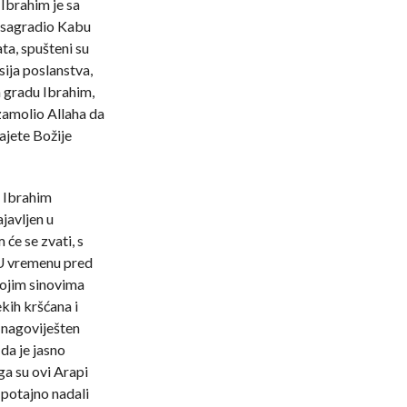
 Ibrahim je sa
 sagradio Kabu
ata, spušteni su
sija poslanstva,
m gradu Ibrahim,
zamolio Allaha da
 ajete Božije
e Ibrahim
ajavljen u
će se zvati, s
 U vremenu pred
vojim sinovima
kih kršćana i
a nagoviješten
da je jasno
a su ovi Arapi
 potajno nadali