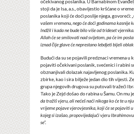
očekivanog poslanika. U Barnabinom Evanđelju
stoji da je Isa, a.s., obavijestio kršćane o vre
poslanika koji će doći poslije njega, govoreći:
„
vašem vremenu, nego će doći godinama kasnije ka
Indžil i kada ne bude bilo više od trideset vjernika
Allah će se smilovati nad svijetom, pa će im posl
iznad čije glave će neprestano lebdjeti bijeli oblak“
Budući da su se pojavili predznaci vremena u 
pojaviti očekivani poslanik, svećenici i rabini s
obznanjivali dolazak najavljenog poslanika. Ku
zbirke, kao i sira bilježe jedan dio tih vijesti. Z
grupa njegovih drugova su putovali tražeći Ib
Tako je Zejd došao do rabina u Šamu. On mu j
da tražiš vjeru, ali nećeš naći nikoga ko će te u nju
vrijeme pojave vjerovjesnika, koji će se pojaviti 
kojeg si izašao, propovijedajući vjeru Ibrahimovu.
se”.