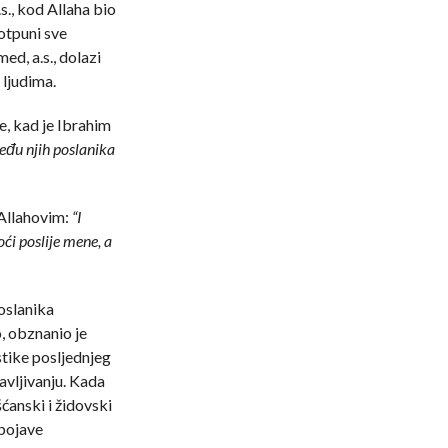
., kod Allaha bio
otpuni sve
ed, a.s., dolazi
 ljudima.
e, kad je Ibrahim
eđu njih poslanika
 Allahovim:
“I
ći poslije mene, a
oslanika
o, obznanio je
tike posljednjeg
avljivanju. Kada
šćanski i židovski
 pojave