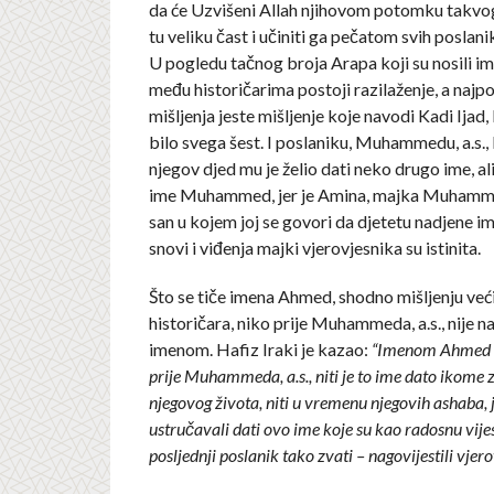
da će Uzvišeni Allah njihovom potomku takvo
tu veliku čast i učiniti ga pečatom svih poslani
U pogledu tačnog broja Arapa koji su nosili
među historičarima postoji razilaženje, a najpo
mišljenja jeste mišljenje koje navodi Kadi Ijad, k
bilo svega šest. I poslaniku, Muhammedu, a.s., 
njegov djed mu je želio dati neko drugo ime, al
ime Muhammed, jer je Amina, majka Muhammeda
san u kojem joj se govori da djetetu nadjene
snovi i viđenja majki vjerovjesnika su istinita.
Što se tiče imena Ahmed, shodno mišljenju već
historičara, niko prije Muhammeda, a.s., nije n
imenom. Hafiz Iraki je kazao:
“Imenom Ahmed n
prije Muhammeda, a.s., niti je to ime dato ikome 
njegovog života, niti u vremenu njegovih ashaba, je
ustručavali dati ovo ime koje su kao radosnu vijes
posljednji poslanik tako zvati – nagovijestili vjero