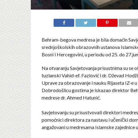
Behram-begova medresa je bila domaćin Savj
srednjoškolskih obrazovnih ustanova Islamske
Bosni i Hercegovini, u periodu od 25. do 27.ju
Na otvaranju Savjetovanja prisustnima su se ob
tuzlanski Vahid-ef. Fazlović i dr. Dževad Hodži
Uprave za obrazovanje i nauku Rijaseta IZ-e u
Dobrodošlicu gostima je iskazao direktor B
medrese dr. Ahmed Hatunić.
Savjetovanju su prisustvovali direktori medres
pomoćnici direktora za nastavu i učenički dom 
angažovani u medresama Islamske zajednice u