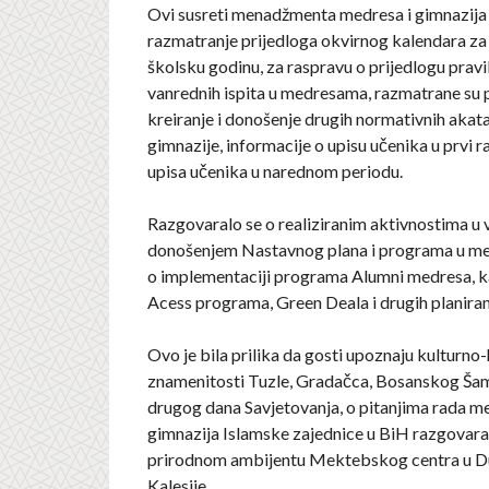
Ovi susreti menadžmenta medresa i gimnazija i
razmatranje prijedloga okvirnog kalendara za
školsku godinu, za raspravu o prijedlogu pravi
vanrednih ispita u medresama, razmatrane su 
kreiranje i donošenje drugih normativnih akat
gimnazije, informacije o upisu učenika u prvi r
upisa učenika u narednom periodu.
Razgovaralo se o realiziranim aktivnostima u v
donošenjem Nastavnog plana i programa u m
o implementaciji programa Alumni medresa, kao
Acess programa, Green Deala i drugih planiran
Ovo je bila prilika da gosti upoznaju kulturno-
znamenitosti Tuzle, Gradačca, Bosanskog Šam
drugog dana Savjetovanja, o pitanjima rada me
gimnazija Islamske zajednice u BiH razgovara
prirodnom ambijentu Mektebskog centra u D
Kalesije.