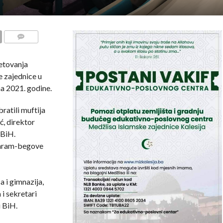
COMMENTS
etovanja
 zajednice u
na 2021. godine.
ratili muftija
ć, direktor
 BiH.
ehram-begove
a i gimnazija,
i sekretari
 BiH.