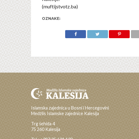
(muftijstvotz.ba)
OZNAKE:
Islamska zajednica u Bosni i Hercegovini
Medžlis Islamske zajednice Kalesija
Trg šehida 4
75 260 Kalesija