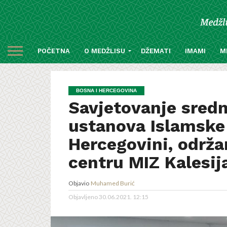
POČETNA
O MEDŽLISU
DŽEMATI
IMAMI
M
BOSNA I HERCEGOVINA
Savjetovanje sred
ustanova Islamske 
Hercegovini, održ
centru MIZ Kalesij
Objavio
Muhamed Burić
Objavljeno
30.06.2021. 12:15