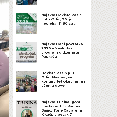
Najava: Dovište Pašin
put – Orlić, 26. juli,
nedjelja, 11:30 sati
Najava: Dani povratka
2026 – Mevludski
program u džematu
Papraća
Dovište Pašin put –
Orlić: Nastavljen
kontinuitet okupljanja i
učenja dove
Najava: Tribina, gost
predavač hfz. Ammar
Bašić, Tom-Cat arena
Kikači, u petak 7.