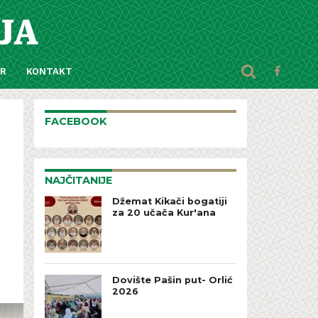
AR
KONTAKT
FACEBOOK
NAJČITANIJE
Džemat Kikači bogatiji
za 20 učača Kur'ana
Dovište Pašin put- Orlić
2026