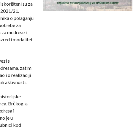
skorišteni su za
 2021/21.
lnika o polaganju
potrebe za
a za medrese i
azred i modalitet
ezi s
edresama, zatim
 i o realizaciji
ih aktivnosti.
historijske
ca, Brčkog, a
dresa i
no je u
ubnici kod