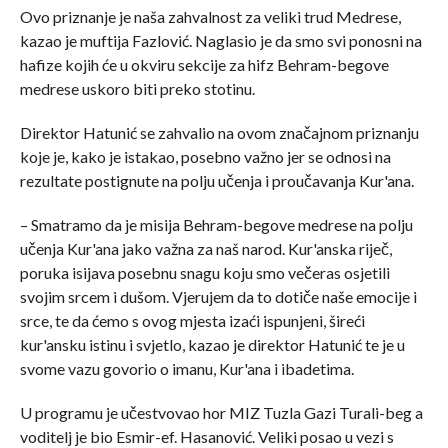
Ovo priznanje je naša zahvalnost za veliki trud Medrese,
kazao je muftija Fazlović. Naglasio je da smo svi ponosni na
hafize kojih će u okviru sekcije za hifz Behram-begove
medrese uskoro biti preko stotinu.
Direktor Hatunić se zahvalio na ovom značajnom priznanju
koje je, kako je istakao, posebno važno jer se odnosi na
rezultate postignute na polju učenja i proučavanja Kur'ana.
– Smatramo da je misija Behram-begove medrese na polju
učenja Kur'ana jako važna za naš narod. Kur'anska riječ,
poruka isijava posebnu snagu koju smo večeras osjetili
svojim srcem i dušom. Vjerujem da to dotiče naše emocije i
srce, te da ćemo s ovog mjesta izaći ispunjeni, šireći
kur'ansku istinu i svjetlo, kazao je direktor Hatunić te je u
svome vazu govorio o imanu, Kur'ana i ibadetima.
U programu je učestvovao hor MIZ Tuzla Gazi Turali-beg a
voditelj je bio Esmir-ef. Hasanović. Veliki posao u vezi s