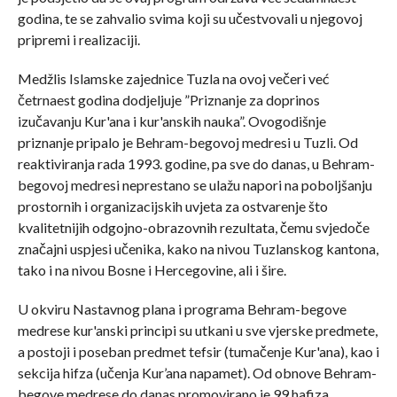
godina, te se zahvalio svima koji su učestvovali u njegovoj
pripremi i realizaciji.
Medžlis Islamske zajednice Tuzla na ovoj večeri već
četrnaest godina dodjeljuje ”Priznanje za doprinos
izučavanju Kur'ana i kur'anskih nauka”. Ovogodišnje
priznanje pripalo je Behram-begovoj medresi u Tuzli. Od
reaktiviranja rada 1993. godine, pa sve do danas, u Behram-
begovoj medresi neprestano se ulažu napori na poboljšanju
prostornih i organizacijskih uvjeta za ostvarenje što
kvalitetnijih odgojno-obrazovnih rezultata, čemu svjedoče
značajni uspjesi učenika, kako na nivou Tuzlanskog kantona,
tako i na nivou Bosne i Hercegovine, ali i šire.
U okviru Nastavnog plana i programa Behram-begove
medrese kur'anski principi su utkani u sve vjerske predmete,
a postoji i poseban predmet tefsir (tumačenje Kur'ana), kao i
sekcija hifza (učenja Kur’ana napamet). Od obnove Behram-
begove medrese do danas promovirano je 99 hafiza.