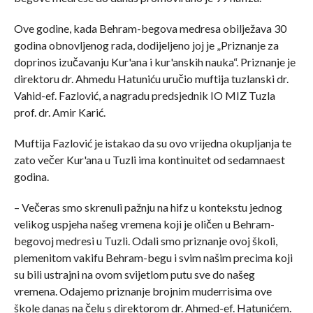
Ove godine, kada Behram-begova medresa obilježava 30
godina obnovljenog rada, dodijeljeno joj je „Priznanje za
doprinos izučavanju Kur'ana i kur'anskih nauka“. Priznanje je
direktoru dr. Ahmedu Hatuniću uručio muftija tuzlanski dr.
Vahid-ef. Fazlović, a nagradu predsjednik IO MIZ Tuzla
prof. dr. Amir Karić.
Muftija Fazlović je istakao da su ovo vrijedna okupljanja te
zato večer Kur'ana u Tuzli ima kontinuitet od sedamnaest
godina.
– Večeras smo skrenuli pažnju na hifz u kontekstu jednog
velikog uspjeha našeg vremena koji je oličen u Behram-
begovoj medresi u Tuzli. Odali smo priznanje ovoj školi,
plemenitom vakifu Behram-begu i svim našim precima koji
su bili ustrajni na ovom svijetlom putu sve do našeg
vremena. Odajemo priznanje brojnim muderrisima ove
škole danas na čelu s direktorom dr. Ahmed-ef. Hatunićem.