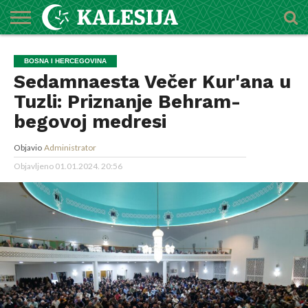
POČETNA
O
DŽEMATI
IMAMI
MEKTEBSKI
VIJESTI
HUTBE
NAJAVE
KALENDAR
KONTAKT
BOSNA I HERCEGOVINA
MEDŽLISU
CENTAR
Sedamnaesta Večer Kur'ana u
Tuzli: Priznanje Behram-
begovoj medresi
Objavio
Administrator
Objavljeno
01.01.2024. 20:56