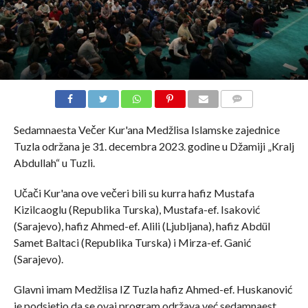
COMMENTS
Sedamnaesta Večer Kur'ana Medžlisa Islamske zajednice
Tuzla održana je 31. decembra 2023. godine u Džamiji „Kralj
Abdullah“ u Tuzli.
Učači Kur'ana ove večeri bili su kurra hafiz Mustafa
Kizilcaoglu (Republika Turska), Mustafa-ef. Isaković
(Sarajevo), hafiz Ahmed-ef. Alili (Ljubljana), hafiz Abdül
Samet Baltaci (Republika Turska) i Mirza-ef. Ganić
(Sarajevo).
Glavni imam Medžlisa IZ Tuzla hafiz Ahmed-ef. Huskanović
je podsjetio da se ovaj program održava već sedamnaest