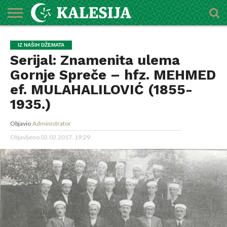
POČETNA
O
DŽEMATI
IMAMI
MEKTEBSKI
VIJESTI
HUTBE
NAJAVE
KALENDAR
KONTAKT
IZ NAŠIH DŽEMATA
MEDŽLISU
CENTAR
Serijal: Znamenita ulema
Gornje Spreče – hfz. MEHMED
ef. MULAHALILOVIĆ (1855-
1935.)
Objavio
Administrator
Objavljeno
03.02.2017. 19:29