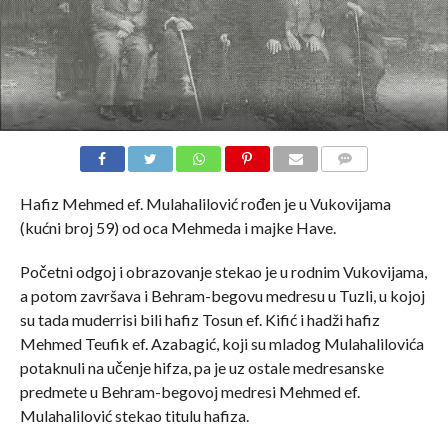
COMMENTS
Hafiz Mehmed ef. Mulahalilović rođen je u Vukovijama
(kućni broj 59) od oca Mehmeda i majke Have.
Početni odgoj i obrazovanje stekao je u rodnim Vukovijama,
a potom završava i Behram-begovu medresu u Tuzli, u kojoj
su tada muderrisi bili hafiz Tosun ef. Kifić i hadži hafiz
Mehmed Teufik ef. Azabagić, koji su mladog Mulahalilovića
potaknuli na učenje hifza, pa je uz ostale medresanske
predmete u Behram-begovoj medresi Mehmed ef.
Mulahalilović stekao titulu hafiza.