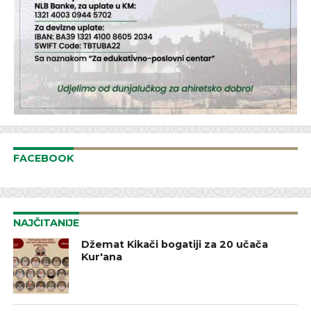
FACEBOOK
NAJČITANIJE
Džemat Kikači bogatiji za 20 učača
Kur'ana