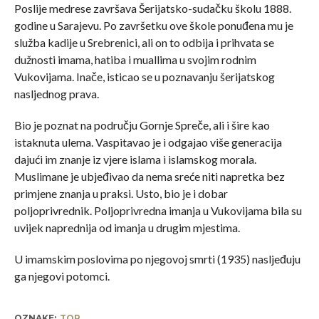
Poslije medrese završava Šerijatsko-sudačku školu 1888.
godine u Sarajevu. Po završetku ove škole ponuđena mu je
služba kadije u Srebrenici, ali on to odbija i prihvata se
dužnosti imama, hatiba i muallima u svojim rodnim
Vukovijama. Inače, isticao se u poznavanju šerijatskog
nasljednog prava.
Bio je poznat na području Gornje Spreče, ali i šire kao
istaknuta ulema. Vaspitavao je i odgajao više generacija
dajući im znanje iz vjere islama i islamskog morala.
Muslimane je ubjeđivao da nema sreće niti napretka bez
primjene znanja u praksi. Usto, bio je i dobar
poljoprivrednik. Poljoprivredna imanja u Vukovijama bila su
uvijek naprednija od imanja u drugim mjestima.
U imamskim poslovima po njegovoj smrti (1935) nasljeđuju
ga njegovi potomci.
OZNAKE:
TOP