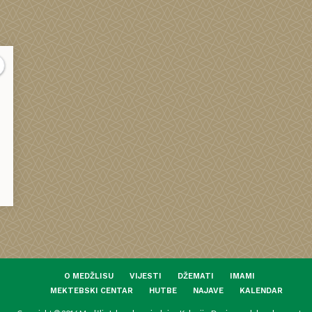
O MEDŽLISU
VIJESTI
DŽEMATI
IMAMI
MEKTEBSKI CENTAR
HUTBE
NAJAVE
KALENDAR