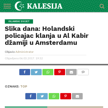
POČETNA
O
DŽEMATI
IMAMI
MEKTEBSKI
VIJESTI
HUTBE
NAJAVE
KALENDAR
KONTAKT
ISLAMSKI SVIJET
MEDŽLISU
CENTAR
Slika dana: Holandski
policajac klanja u Al Kabir
džamiji u Amsterdamu
Objavio
Administrator
Objavljeno
06.03.2017. 19:32
COMMENTS
OZNAKE:
TOP