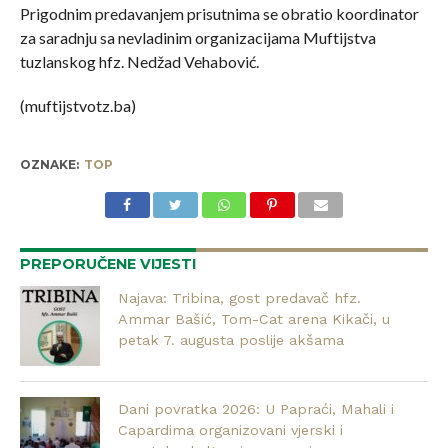
Prigodnim predavanjem prisutnima se obratio koordinator
za saradnju sa nevladinim organizacijama Muftijstva
tuzlanskog hfz. Nedžad Vehabović.
(muftijstvotz.ba)
OZNAKE:
TOP
PREPORUČENE VIJESTI
Najava: Tribina, gost predavač hfz.
Ammar Bašić, Tom-Cat arena Kikači, u
petak 7. augusta poslije akšama
Dani povratka 2026: U Papraći, Mahali i
Capardima organizovani vjerski i