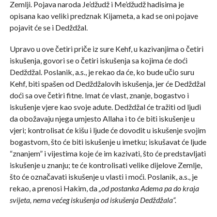
Zemlji. Pojava naroda Je’džudž i Me’džudž hadisima je
opisana kao veliki predznak Kijameta, a kad se oni pojave
pojavit će se i Dedždžal.
Upravo u ove četiri priče iz sure Kehf, u kazivanjima o četiri
iskušenja, govori se o četiri iskušenja sa kojima će doći
Dedždžal. Poslanik, a.s., je rekao da će, ko bude učio suru
Kehf, biti spašen od Dedždžalovih iskušenja, jer će Dedždžal
doći sa ove četiri fitne. Imat će vlast, znanje, bogastvo i
iskušenje vjere kao svoje adute. Dedždžal će tražiti od ljudi
da obožavaju njega umjesto Allaha i to će biti iskušenje u
vjeri; kontrolisat će kišu i ljude će dovodit u iskušenje svojim
bogastvom, što će biti iskušenje u imetku; iskušavat će ljude
“znanjem” i vijestima koje će im kazivati, što će predstavljati
iskušenje u znanju; te će kontrolisati velike dijelove Zemlje,
što će označavati iskušenje u vlasti i moći. Poslanik, a.s., je
rekao, a prenosi Hakim, da
„od postanka Adema pa do kraja
svijeta, nema većeg iskušenja od iskušenja Dedždžala“.