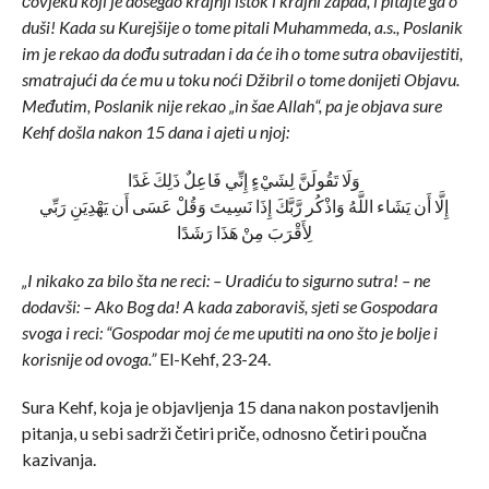
čovjeku koji je dosegao krajnji istok i krajni zapad, i pitajte ga o
duši! Kada su Kurejšije o tome pitali Muhammeda, a.s., Poslanik
im je rekao da dođu sutradan i da će ih o tome sutra obavijestiti,
smatrajući da će mu u toku noći Džibril o tome donijeti Objavu.
Međutim, Poslanik nije rekao „in šae Allah“, pa je objava sure
Kehf došla nakon 15 dana i ajeti u njoj:
وَلَا تَقُولَنَّ لِشَيْءٍ إِنِّي فَاعِلٌ ذَلِكَ غَدًا
إِلَّا أَن يَشَاء اللَّهُ وَاذْكُر رَّبَّكَ إِذَا نَسِيتَ وَقُلْ عَسَى أَن يَهْدِيَنِ رَبِّي
لِأَقْرَبَ مِنْ هَذَا رَشَدًا
„I nikako za bilo šta ne reci: – Uradiću to sigurno sutra! – ne
dodavši: – Ako Bog da! A kada zaboraviš, sjeti se Gospodara
svoga i reci: “Gospodar moj će me uputiti na ono što je bolje i
korisnije od ovoga.”
El-Kehf, 23-24.
Sura Kehf, koja je objavljenja 15 dana nakon postavljenih
pitanja, u sebi sadrži četiri priče, odnosno četiri poučna
kazivanja.