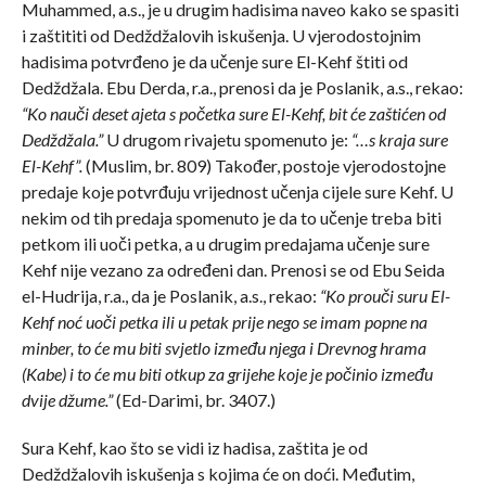
Muhammed, a.s., je u drugim hadisima naveo kako se spasiti
i zaštititi od Dedždžalovih iskušenja. U vjerodostojnim
hadisima potvrđeno je da učenje sure El-Kehf štiti od
Dedždžala. Ebu Derda, r.a., prenosi da je Poslanik, a.s., rekao:
“Ko nauči deset ajeta s početka sure El-Kehf, bit će zaštićen od
Dedždžala.”
U drugom rivajetu spomenuto je:
“…s kraja sure
El-Kehf”.
(Muslim, br. 809) Također, postoje vjerodostojne
predaje koje potvrđuju vrijednost učenja cijele sure Kehf. U
nekim od tih predaja spomenuto je da to učenje treba biti
petkom ili uoči petka, a u drugim predajama učenje sure
Kehf nije vezano za određeni dan. Prenosi se od Ebu Seida
el-Hudrija, r.a., da je Poslanik, a.s., rekao:
“Ko prouči suru El-
Kehf noć uoči petka ili u petak prije nego se imam popne na
minber, to će mu biti svjetlo između njega i Drevnog hrama
(Kabe) i to će mu biti otkup za grijehe koje je počinio između
dvije džume.”
(Ed-Darimi, br. 3407.)
Sura Kehf, kao što se vidi iz hadisa, zaštita je od
Dedždžalovih iskušenja s kojima će on doći. Međutim,