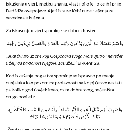
iskušenja u vjeri, imetku, znanju, vlasti, bilo je i biće ih i prije
Dedždžalove pojave. Ajeti iz sure Kehf nude rješenja za
navedena iskušenja.
Za iskušenje u vjeri spominje se dobro društvo:
وَاصْبِرْ نَفْسَكَ مَعَ الَّذِينَ يَدْعُونَ رَبَّهُم بِالْغَدَاةِ وَالْعَشِيِّ يُرِيدُونَ وَجْهَهُ
„Budi čvrsto uz one koji Gospodara svoga mole ujutro i navečer
u želji da naklonost Njegovu zasluže…“
El-Kehf, 28.
Kod iskušenja bogastva spominje se ispravno poimanje
dunjaluka kao pozornice prolaznosti na kojoj će sve nestati,
pa koliko god čovjek imao, osim dobra svog, neće ništa
drugo ponijeti:
وَاضْرِبْ لَهُم مَّثَلَ الْحَيَاةِ الدُّنْيَا كَمَاء أَنزَلْنَاهُ مِنَ السَّمَاء فَاخْتَلَطَ بِهِ
نَبَاتُ الْأَرْضِ فَأَصْبَحَ هَشِيمًا تَذْرُوهُ الرِّيَاحُ
„Život na ovom svijetu je kao bilje koje iznikne a na kraju