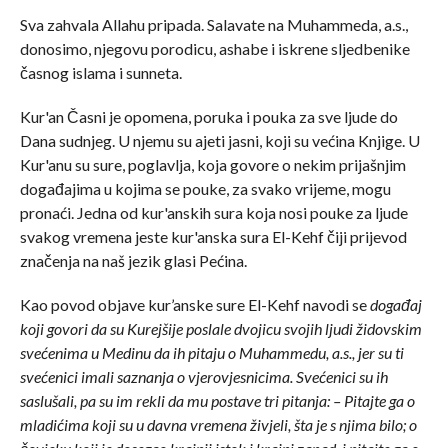
Sva zahvala Allahu pripada. Salavate na Muhammeda, a.s.,
donosimo, njegovu porodicu, ashabe i iskrene sljedbenike
časnog islama i sunneta.
Kur'an Časni je opomena, poruka i pouka za sve ljude do
Dana sudnjeg. U njemu su ajeti jasni, koji su većina Knjige. U
Kur'anu su sure, poglavlja, koja govore o nekim prijašnjim
događajima u kojima se pouke, za svako vrijeme, mogu
pronaći. Jedna od kur'anskih sura koja nosi pouke za ljude
svakog vremena jeste kur'anska sura El-Kehf čiji prijevod
značenja na naš jezik glasi Pećina.
Kao povod objave kur’anske sure El-Kehf navodi se
događaj
koji govori da su Kurejšije poslale dvojicu svojih ljudi židovskim
svećenima u Medinu da ih pitaju o Muhammedu, a.s., jer su ti
svećenici imali saznanja o vjerovjesnicima. Svećenici su ih
saslušali, pa su im rekli da mu postave tri pitanja: – Pitajte ga o
mladićima koji su u davna vremena živjeli, šta je s njima bilo; o