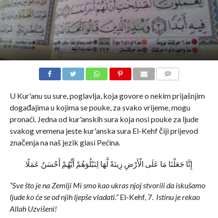
COMMENTS
U Kur'anu su sure, poglavlja, koja govore o nekim prijašnjim
događajima u kojima se pouke, za svako vrijeme, mogu
pronaći. Jedna od kur'anskih sura koja nosi pouke za ljude
svakog vremena jeste kur'anska sura El-Kehf čiji prijevod
značenja na naš jezik glasi Pećina.
إِنَّا جَعَلْنَا مَا عَلَى الْأَرْضِ زِينَةً لَّهَا لِنَبْلُوَهُمْ أَيُّهُمْ أَحْسَنُ عَمَلًا
“Sve što je na Zemlji Mi smo kao ukras njoj stvorili da iskušamo
ljude ko će se od njih ljepše vladati.”
El-Kehf, 7.
Istinu je rekao
Allah Uzvišeni!