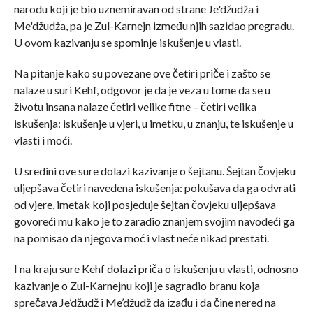
narodu koji je bio uznemiravan od strane Je'džudža i
Me'džudža, pa je Zul-Karnejn između njih sazidao pregradu.
U ovom kazivanju se spominje iskušenje u vlasti.
Na pitanje kako su povezane ove četiri priče i zašto se
nalaze u suri Kehf, odgovor je da je veza u tome da se u
životu insana nalaze četiri velike fitne – četiri velika
iskušenja: iskušenje u vjeri, u imetku, u znanju, te iskušenje u
vlasti i moći.
U sredini ove sure dolazi kazivanje o šejtanu. Šejtan čovjeku
uljepšava četiri navedena iskušenja: pokušava da ga odvrati
od vjere, imetak koji posjeduje šejtan čovjeku uljepšava
govoreći mu kako je to zaradio znanjem svojim navodeći ga
na pomisao da njegova moć i vlast neće nikad prestati.
I na kraju sure Kehf dolazi priča o iskušenju u vlasti, odnosno
kazivanje o Zul-Karnejnu koji je sagradio branu koja
sprečava Je’džudž i Me’džudž da izađu i da čine nered na