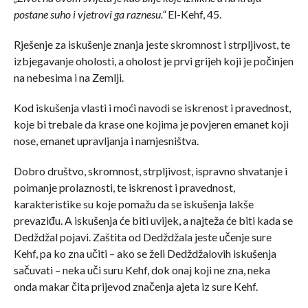
postane suho i vjetrovi ga raznesu.“
El-Kehf, 45.
Rješenje za iskušenje znanja jeste skromnost i strpljivost, te
izbjegavanje oholosti, a oholost je prvi grijeh koji je počinjen
na nebesima i na Zemlji.
Kod iskušenja vlasti i moći navodi se iskrenost i pravednost,
koje bi trebale da krase one kojima je povjeren emanet koji
nose, emanet upravljanja i namjesništva.
Dobro društvo, skromnost, strpljivost, ispravno shvatanje i
poimanje prolaznosti, te iskrenost i pravednost,
karakteristike su koje pomažu da se iskušenja lakše
prevaziđu. A iskušenja će biti uvijek, a najteža će biti kada se
Dedždžal pojavi. Zaštita od Dedždžala jeste učenje sure
Kehf, pa ko zna učiti – ako se želi Dedždžalovih iskušenja
sačuvati – neka uči suru Kehf, dok onaj koji ne zna, neka
onda makar čita prijevod značenja ajeta iz sure Kehf.