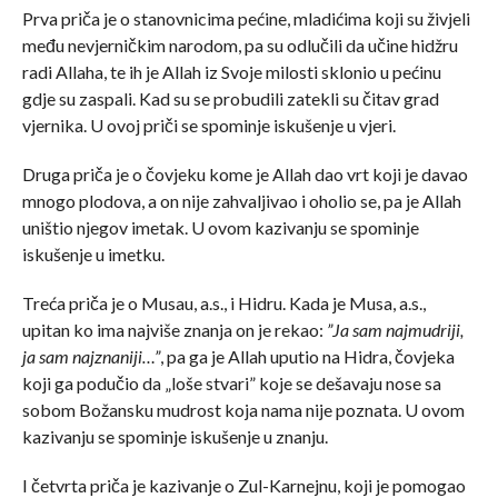
Prva priča je o stanovnicima pećine, mladićima koji su živjeli
među nevjerničkim narodom, pa su odlučili da učine hidžru
radi Allaha, te ih je Allah iz Svoje milosti sklonio u pećinu
gdje su zaspali. Kad su se probudili zatekli su čitav grad
vjernika. U ovoj priči se spominje iskušenje u vjeri.
Druga priča je o čovjeku kome je Allah dao vrt koji je davao
mnogo plodova, a on nije zahvaljivao i oholio se, pa je Allah
uništio njegov imetak. U ovom kazivanju se spominje
iskušenje u imetku.
Treća priča je o Musau, a.s., i Hidru. Kada je Musa, a.s.,
upitan ko ima najviše znanja on je rekao:
”Ja sam najmudriji,
ja sam najznaniji…”
, pa ga je Allah uputio na Hidra, čovjeka
koji ga podučio da „loše stvari” koje se dešavaju nose sa
sobom Božansku mudrost koja nama nije poznata. U ovom
kazivanju se spominje iskušenje u znanju.
I četvrta priča je kazivanje o Zul-Karnejnu, koji je pomogao