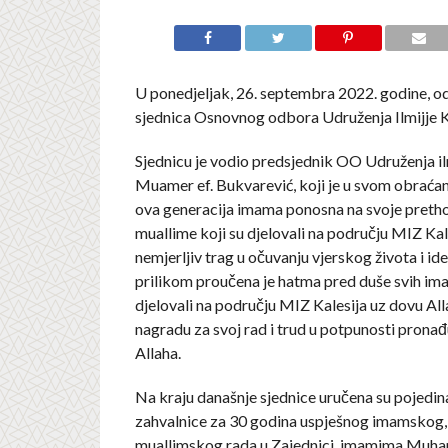
U ponedjeljak, 26. septembra 2022. godine, o
sjednica Osnovnog odbora Udruženja Ilmijje Ka
Sjednicu je vodio predsjednik OO Udruženja ilm
Muamer ef. Bukvarević, koji je u svom obraćan
ova generacija imama ponosna na svoje pretho
muallime koji su djelovali na području MIZ Kales
nemjerljiv trag u očuvanju vjerskog života i i
prilikom proučena je hatma pred duše svih ima
djelovali na području MIZ Kalesija uz dovu Alla
nagradu za svoj rad i trud u potpunosti pron
Allaha.
Na kraju današnje sjednice uručena su pojedina
zahvalnice za 30 godina uspješnog imamskog,
muallimskog rada u Zajednici, imamima Muhar