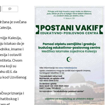
COMMENTS
držana je svečana
lesija.
ijje Kalesija,
ju istakao da je
dnike, imame i
ija i ostavili
dentiteta. Ovom
ma koji su
hu dž.š. da
ađu kod Uzvišenog
čna priznanja i
 hatibskog i
em ef.