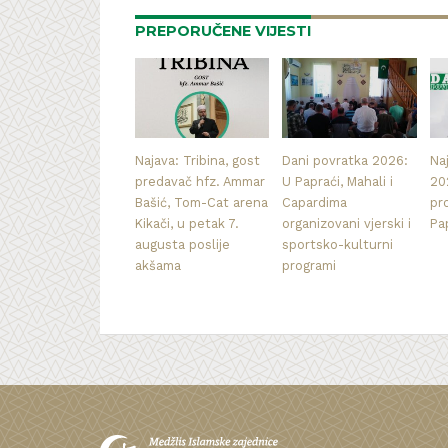
PREPORUČENE VIJESTI
Najava: Tribina, gost
Dani povratka 2026:
Na
predavač hfz. Ammar
U Papraći, Mahali i
20
Bašić, Tom-Cat arena
Capardima
pr
Kikači, u petak 7.
organizovani vjerski i
Pa
augusta poslije
sportsko-kulturni
akšama
programi