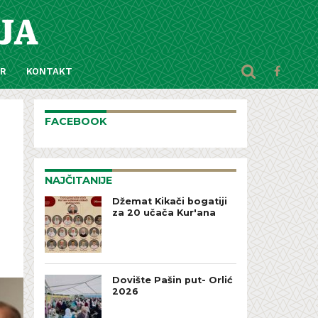
AR
KONTAKT
FACEBOOK
NAJČITANIJE
Džemat Kikači bogatiji
za 20 učača Kur'ana
Dovište Pašin put- Orlić
2026