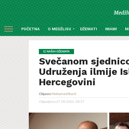
POČETNA
O MEDŽLISU
DŽEMATI
IMAMI
M
IZ NAŠIH DŽEMATA
Svečanom sjednico
Udruženja ilmije I
Hercegovini
Objavio
Muhamed Burić
Objavljeno
27.09.2022. 09:57