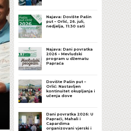
Najava: Dovište Pašin
put – Orlić, 26. juli,
nedjelja, 11:30 sati
Najava: Dani povratka
2026 – Mevludski
program u džematu
Papraća
Dovište Pašin put –
Orlić: Nastavljen
kontinuitet okupljanja i
učenja dove
Dani povratka 2026: U
Papraći, Mahali i
Capardima
organizovani vjerski i