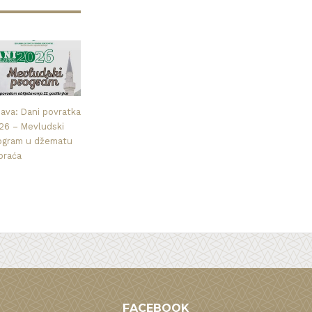
java: Dani povratka
26 – Mevludski
ogram u džematu
praća
FACEBOOK