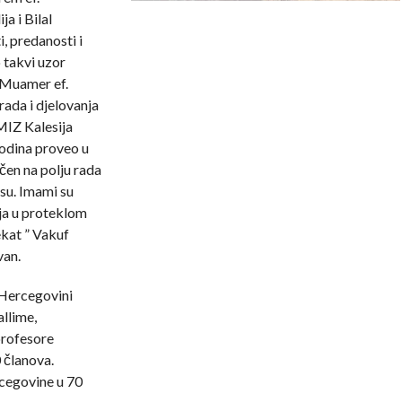
a i Bilal
, predanosti i
 takvi uzor
 Muamer ef.
rada i djelovanja
MIZ Kalesija
godina proveo u
čen na polju rada
su. Imami su
ja u proteklom
ekat ” Vakuf
van.
 Hercegovini
llime,
profesore
 članova.
rcegovine u 70