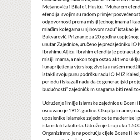
Mešanoviću i Bilal ef. Husiću. “Muharem efendij
efendija, svojim su radom primjer posvećenosti
odgovornosti prema misiji jednog imama i kao
mlađim kolegama u njihovom radu” istakao je
Bukvarević. Priznanje za 20 godina uspješnog 
unutar Zajednice, uručeno je predsjedniku IO 
Ibrahimu Aljiću. Ibrahim efendija je petnaest 
misiji imama, a nakon toga ostao aktivno uklju
i unaprijeđenja vjerskog života u našem medžli
istakli svoju punu podršku radu IO MIZ Kalesi
periodu i iskazali nadu da će generacijski proj
budućnosti” zajedničkim snagama biti realizo
Udruženje ilmijje Islamske zajednice u Bosni i
osnovano je 1912. godine. Okuplja imame, mua
uposlenike Islamske zajednice te muderrise i 
islamskih fakulteta. Udruženje broji oko 1.500
Organizirano je na području cijele Bosne i He