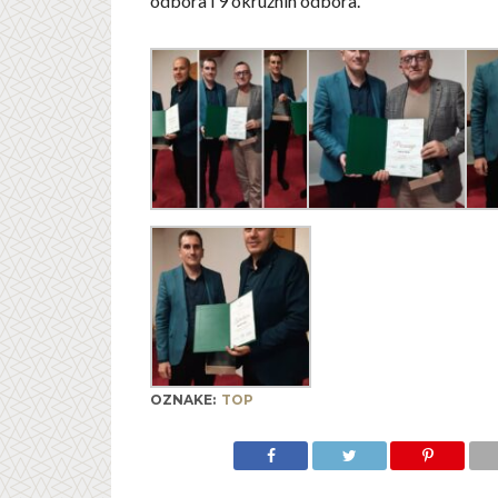
odbora i 9 okružnih odbora.
OZNAKE:
TOP