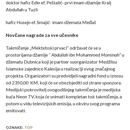
doktor hafiz Edin ef. Peštalić- prvi imam džamije Kralj
Abdullah u Tuzli
hafiz Husejn ef. Smajić- imam džemata Međaš
Novčane nagrade za sve učesnike
Takmičenje „Mektebski prvaci“ održavat će se u
prostorijama džamije ”
Abdullah ibn
Mohammed
Mominah
” u
džematu Dubnica koji je partner suorganizator Medžlisu
Islamske zajednice Kalesija u realizaciji ovog značajnog
projekta. Organizatori su predvidjeli nagradni fond u iznosu
od 2350,00 KM, koji će se obezbjediti od strane sponzora.
Medijski pokrovitelj ovogodišnjeg takmičenja je medijska
kuća Neon TV, koja će snimati kompletan tok takmičenja, a
potom u vidu televizijskih emisija, u okviru svog programa
emitovati.
OZNAKE:
TOP