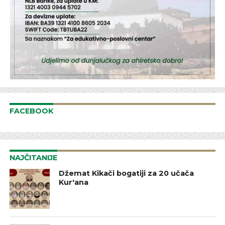
FACEBOOK
NAJČITANIJE
Džemat Kikači bogatiji za 20 učača
Kur'ana