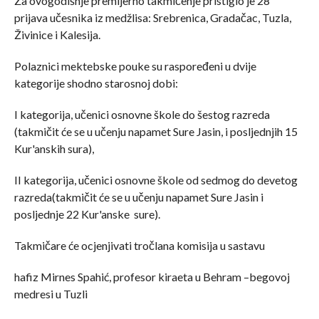
Za ovogodišnje premijerno takmičenje pristiglo je 28
prijava učesnika iz medžlisa: Srebrenica, Gradačac, Tuzla,
Živinice i Kalesija.
Polaznici mektebske pouke su raspoređeni u dvije
kategorije shodno starosnoj dobi:
I kategorija, učenici osnovne škole do šestog razreda
(takmičit će se u učenju napamet Sure Jasin, i posljednjih 15
Kur'anskih sura),
II kategorija, učenici osnovne škole od sedmog do devetog
razreda(takmičit će se u učenju napamet Sure Jasin i
posljednje 22 Kur'anske sure).
Takmičare će ocjenjivati tročlana komisija u sastavu
hafiz Mirnes Spahić, profesor kiraeta u Behram –begovoj
medresi u Tuzli