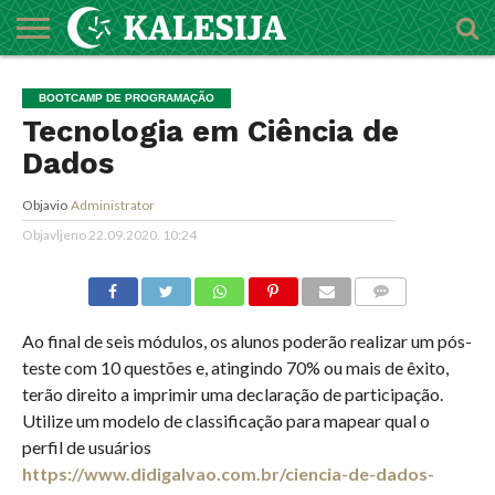
POČETNA
O
DŽEMATI
IMAMI
MEKTEBSKI
VIJESTI
HUTBE
NAJAVE
KALENDAR
KONTAKT
BOOTCAMP DE PROGRAMAÇÃO
MEDŽLISU
CENTAR
Tecnologia em Ciência de
Dados
Objavio
Administrator
Objavljeno
22.09.2020. 10:24
COMMENTS
Ao final de seis módulos, os alunos poderão realizar um pós-
teste com 10 questões e, atingindo 70% ou mais de êxito,
terão direito a imprimir uma declaração de participação.
Utilize um modelo de classificação para mapear qual o
perfil de usuários
https://www.didigalvao.com.br/ciencia-de-dados-