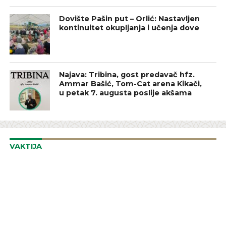
Dovište Pašin put – Orlić: Nastavljen
kontinuitet okupljanja i učenja dove
Najava: Tribina, gost predavač hfz.
Ammar Bašić, Tom-Cat arena Kikači,
u petak 7. augusta poslije akšama
VAKTIJA