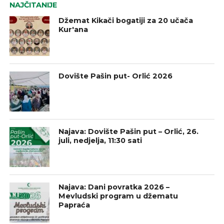
NAJČITANIJE
Džemat Kikači bogatiji za 20 učača
Kur'ana
Dovište Pašin put- Orlić 2026
Najava: Dovište Pašin put – Orlić, 26.
juli, nedjelja, 11:30 sati
Najava: Dani povratka 2026 –
Mevludski program u džematu
Papraća