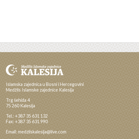
Islamska zajednica u Bosni i Hercegovini
Medžlis Islamske zajednice Kalesija
Trg šehida 4
75 260 Kalesija
Tel.: +387 35 631 132
Fax: +387 35 631 990
Email: medzliskalesija@live.com