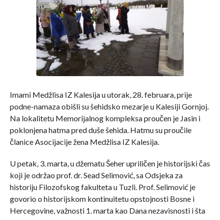
Imami Medžlisa IZ Kalesija u utorak, 28. februara, prije
podne-namaza obišli su šehidsko mezarje u Kalesiji Gornjoj.
Na lokalitetu Memorijalnog kompleksa proučen je Jasin i
poklonjena hatma pred duše šehida. Hatmu su proučile
članice Asocijacije žena Medžlisa IZ Kalesija.
U petak, 3. marta, u džematu Šeher upriličen je historijski čas
koji je održao prof. dr. Sead Selimović, sa Odsjeka za
historiju Filozofskog fakulteta u Tuzli. Prof. Selimović je
govorio o historijskom kontinuitetu opstojnosti Bosne i
Hercegovine, važnosti 1. marta kao Dana nezavisnosti i šta