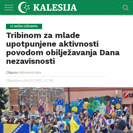
POČETNA
O
DŽEMATI
IMAMI
MEKTEBSKI
VIJESTI
HUTBE
NAJAVE
KALENDAR
KONTAKT
IZ NAŠIH DŽEMATA
MEDŽLISU
CENTAR
Tribinom za mlade
upotpunjene aktivnosti
povodom obilježavanja Dana
nezavisnosti
Objavio
Administrator
Objavljeno
04.03.2023. 21:58