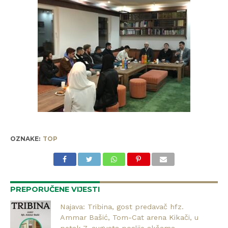
OZNAKE:
TOP
PREPORUČENE VIJESTI
Najava: Tribina, gost predavač hfz.
Ammar Bašić, Tom-Cat arena Kikači, u