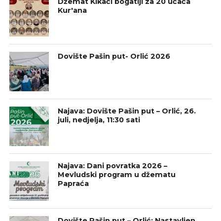
Džemat Kikači bogatiji za 20 učača
Kur'ana
Dovište Pašin put- Orlić 2026
Najava: Dovište Pašin put – Orlić, 26.
juli, nedjelja, 11:30 sati
Najava: Dani povratka 2026 –
Mevludski program u džematu
Papraća
Dovište Pašin put – Orlić: Nastavljen