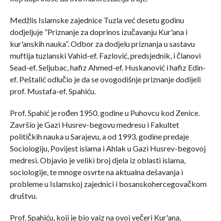
Medžlis Islamske zajednice Tuzla već desetu godinu
dodjeljuje ”Priznanje za doprinos izučavanju Kur'ana i
kur'anskih nauka”. Odbor za dodjelu priznanja u sastavu
muftija tuzlanski Vahid-ef. Fazlović, predsjednik, i članovi
Sead-ef. Seljubac, hafiz Ahmed-ef. Huskanović i hafiz Edin-
ef. Peštalić odlučio je da se ovogodišnje priznanje dodijeli
prof. Mustafa-ef. Spahiću.
Prof. Spahić je rođen 1950. godine u Puhovcu kod Zenice.
Završio je Gazi Husrev-begovu medresu i Fakultet
političkih nauka u Sarajevu, a od 1993. godine predaje
Sociologiju, Povijest islama i Ahlak u Gazi Husrev-begovoj
medresi. Objavio je veliki broj djela iz oblasti islama,
sociologije, te mnoge osvrte na aktualna dešavanja i
probleme u Islamskoj zajednici i bosanskohercegovačkom
društvu.
Prof. Spahiću, koji je bio vaiz na ovoj večeri Kur'ana,