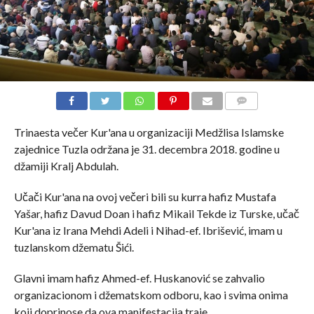
COMMENTS
Trinaesta večer Kur'ana u organizaciji Medžlisa Islamske
zajednice Tuzla održana je 31. decembra 2018. godine u
džamiji Kralj Abdulah.
Učači Kur'ana na ovoj večeri bili su kurra hafiz Mustafa
Yašar, hafiz Davud Doan i hafiz Mikail Tekde iz Turske, učač
Kur'ana iz Irana Mehdi Adeli i Nihad-ef. Ibrišević, imam u
tuzlanskom džematu Šići.
Glavni imam hafiz Ahmed-ef. Huskanović se zahvalio
organizacionom i džematskom odboru, kao i svima onima
koji doprinose da ova manifestacija traje.