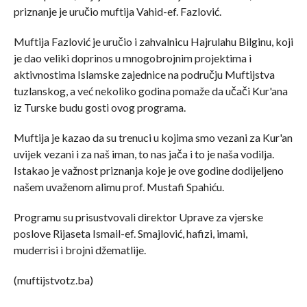
priznanje je uručio muftija Vahid-ef. Fazlović.
Muftija Fazlović je uručio i zahvalnicu Hajrulahu Bilginu, koji
je dao veliki doprinos u mnogobrojnim projektima i
aktivnostima Islamske zajednice na području Muftijstva
tuzlanskog, a već nekoliko godina pomaže da učači Kur'ana
iz Turske budu gosti ovog programa.
Muftija je kazao da su trenuci u kojima smo vezani za Kur'an
uvijek vezani i za naš iman, to nas jača i to je naša vodilja.
Istakao je važnost priznanja koje je ove godine dodijeljeno
našem uvaženom alimu prof. Mustafi Spahiću.
Programu su prisustvovali direktor Uprave za vjerske
poslove Rijaseta Ismail-ef. Smajlović, hafizi, imami,
muderrisi i brojni džematlije.
(muftijstvotz.ba)