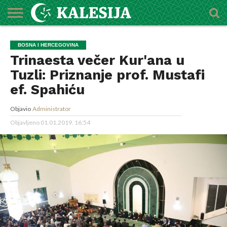
POČETNA
O
DŽEMATI
IMAMI
MEKTEBSKI
VIJESTI
HUTBE
NAJAVE
KALENDAR
KONTAKT
BOSNA I HERCEGOVINA
MEDŽLISU
CENTAR
Trinaesta večer Kur'ana u
Tuzli: Priznanje prof. Mustafi
ef. Spahiću
Objavio
Administrator
Objavljeno
01.01.2019. 16:54