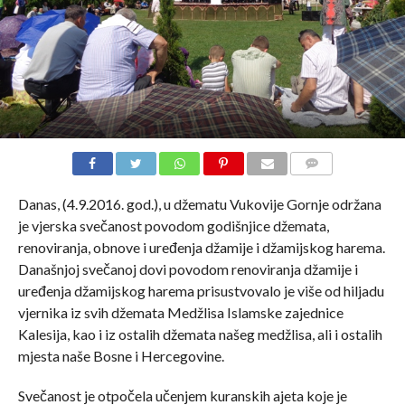
COMMENTS
Danas, (4.9.2016. god.), u džematu Vukovije Gornje održana
je vjerska svečanost povodom godišnjice džemata,
renoviranja, obnove i uređenja džamije i džamijskog harema.
Današnjoj svečanoj dovi povodom renoviranja džamije i
uređenja džamijskog harema prisustvovalo je više od hiljadu
vjernika iz svih džemata Medžlisa Islamske zajednice
Kalesija, kao i iz ostalih džemata našeg medžlisa, ali i ostalih
mjesta naše Bosne i Hercegovine.
Svečanost je otpočela učenjem kuranskih ajeta koje je