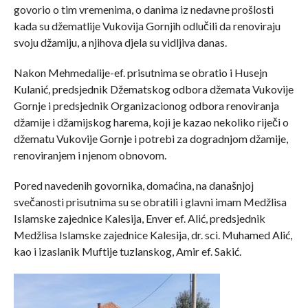
govorio o tim vremenima, o danima iz nedavne prošlosti
kada su džematlije Vukovija Gornjih odlučili da renoviraju
svoju džamiju, a njihova djela su vidljiva danas.
Nakon Mehmedalije-ef. prisutnima se obratio i Husejn
Kulanić, predsjednik Džematskog odbora džemata Vukovije
Gornje i predsjednik Organizacionog odbora renoviranja
džamije i džamijskog harema, koji je kazao nekoliko riječi o
džematu Vukovije Gornje i potrebi za dogradnjom džamije,
renoviranjem i njenom obnovom.
Pored navedenih govornika, domaćina, na današnjoj
svečanosti prisutnima su se obratili i glavni imam Medžlisa
Islamske zajednice Kalesija, Enver ef. Alić, predsjednik
Medžlisa Islamske zajednice Kalesija, dr. sci. Muhamed Alić,
kao i izaslanik Muftije tuzlanskog, Amir ef. Sakić.