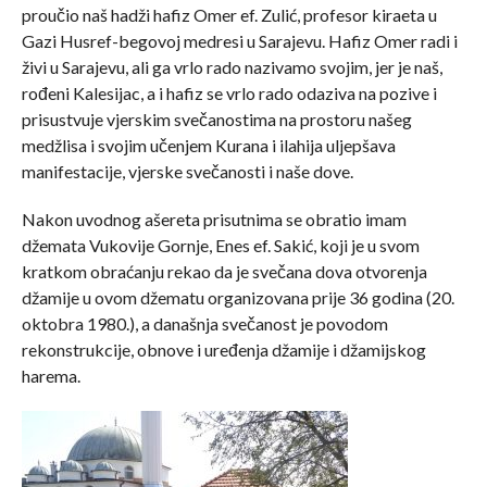
proučio naš hadži hafiz Omer ef. Zulić, profesor kiraeta u
Gazi Husref-begovoj medresi u Sarajevu. Hafiz Omer radi i
živi u Sarajevu, ali ga vrlo rado nazivamo svojim, jer je naš,
rođeni Kalesijac, a i hafiz se vrlo rado odaziva na pozive i
prisustvuje vjerskim svečanostima na prostoru našeg
medžlisa i svojim učenjem Kurana i ilahija uljepšava
manifestacije, vjerske svečanosti i naše dove.
Nakon uvodnog ašereta prisutnima se obratio imam
džemata Vukovije Gornje, Enes ef. Sakić, koji je u svom
kratkom obraćanju rekao da je svečana dova otvorenja
džamije u ovom džematu organizovana prije 36 godina (20.
oktobra 1980.), a današnja svečanost je povodom
rekonstrukcije, obnove i uređenja džamije i džamijskog
harema.