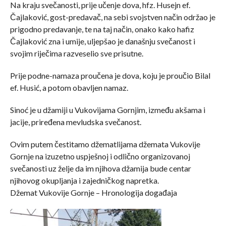
Na kraju svečanosti, prije učenje dova, hfz. Husejn ef.
Čajlaković, gost-predavač, na sebi svojstven način održao je
prigodno predavanje, te na taj način, onako kako hafiz
Čajlaković zna i umije, uljepšao je današnju svečanost i
svojim riječima razveselio sve prisutne.
Prije podne-namaza proučena je dova, koju je proučio Bilal
ef. Husić, a potom obavljen namaz.
Sinoć je u džamiji u Vukovijama Gornjim, između akšama i
jacije, priređena mevludska svečanost.
Ovim putem čestitamo džematlijama džemata Vukovije
Gornje na izuzetno uspješnoj i odlično organizovanoj
svečanosti uz želje da im njihova džamija bude centar
njihovog okupljanja i zajedničkog napretka.
Džemat Vukovije Gornje – Hronologija događaja