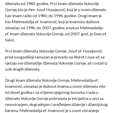
džematu od 1980. godine. Prvi imam džemata Vukovije
Gornje bio je rhm. Jusuf Husejnović, koji je u ovom džematu
kao imam radio od 1980. do 1996. godine. Drugi imam je
bio Mehmedalija ef. Imamović, koji je imamsku dužnost
obnašao od 1996. do 2007. godine, a nakon Mehmedalije-
ef. imam džemata Vukovije Gornje, od 2007. god., je Enes ef.
Sakić.
Prvi imam džemata Vukovije Gornje, Jusuf ef. Husejnović,
pred ovogodišnji ramazan je preselio na Ahiret i Juse-ef. se
sjećaju sve džematlije džemata Vukovije Gornje, ali i ostali iz
svih drugih džemata.
Drugi imam džemata Vukovije Gornje, Mehmedalija ef.
Imamović, obnašao je dužnost imama u ovom džematu više
od deset godina i za vrijeme njegovog boravka i rada u
džematu Vukovije Gornje pokrenuta je inicijativa u vezi sa
renoviranjem, dogradnjom i uređenjem džamije i džamijskog
harema. Mehmedalija ef. Imamović je u svom obraćanju