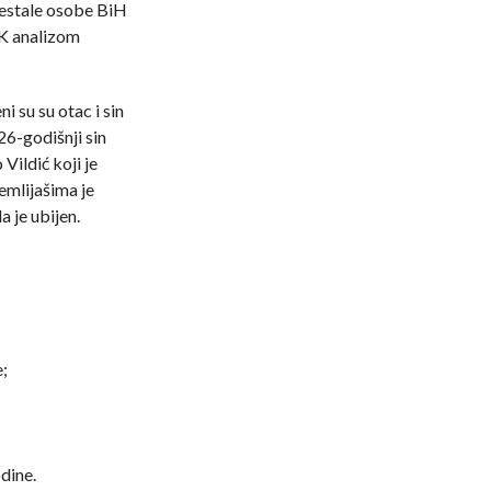
 nestale osobe BiH
NK analizom
i su su otac i sin
26-godišnji sin
Vildić koji je
Hemlijašima je
 je ubijen.
;
dine.