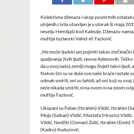
Kolektivna dženaza i ukop posmrtnih ostataka
ubijenih civila obavljen je u utorak 8. maja 201
neselju Hemlijaši kod Kalesije. Dženazu-nama
muftija tuzlanski Vahid-ef. Fazlović.
„Ne može ljudski um pojmiti takav zločinački č
spaljivanja živih ljudi, sinova Ademovih. Teško
da u ovoj našoj zemlji mogu živjeti takvi ljudi, a
Nakon što su se duše ove naše braće rastale sa 
odmah smirili, oni su šehidi, ali oni koji su ovaj 
neće nikada smiriti, ni na ovom ni na onom svije
muftija Fazlović.
Ukopani su Pašan (Ibrahim) Vildić, Ibrahim (Sal
Mujo (Salkan) Vildić, Mustafa (Hrusto) Vildić, S
Vildić, Nedžib (Osman) Zulić, Ibrahim (Emin) 
(Kadro) Kuduzović.