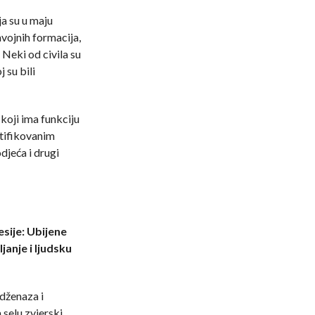
ja su u maju
vojnih formacija,
 Neki od civila su
j su bili
koji ima funkciju
ntifikovanim
djeća i drugi
sije: Ubijene
ljanje i ljudsku
 dženaza i
selu zvjerski