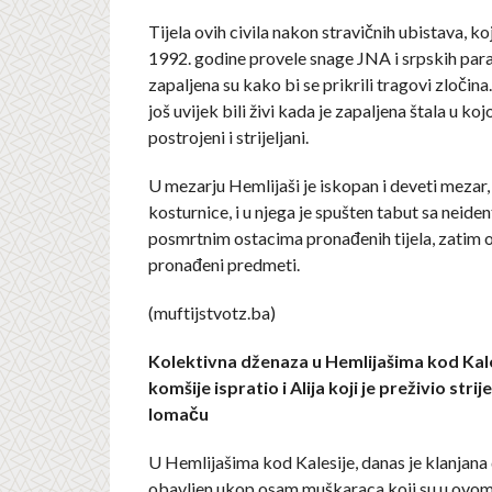
Tijela ovih civila nakon stravičnih ubistava, ko
1992. godine provele snage JNA i srpskih para
zapaljena su kako bi se prikrili tragovi zločina.
još uvijek bili živi kada je zapaljena štala u kojo
postrojeni i strijeljani.
U mezarju Hemlijaši je iskopan i deveti mezar, 
kosturnice, i u njega je spušten tabut sa neide
posmrtnim ostacima pronađenih tijela, zatim o
pronađeni predmeti.
(muftijstvotz.ba)
Kolektivna dženaza u Hemlijašima kod Kale
komšije ispratio i Alija koji je preživio strije
lomaču
U Hemlijašima kod Kalesije, danas je klanjana
obavljen ukop osam muškaraca koji su u ovom 