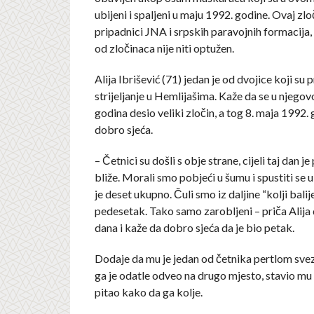
ubijeni i spaljeni u maju 1992. godine. Ovaj zloč
pripadnici JNA i srpskih paravojnih formacija,
od zločinaca nije niti optužen.
Alija Ibrišević (71) jedan je od dvojice koji su p
strijeljanje u Hemlijašima. Kaže da se u njegov
godina desio veliki zločin, a tog 8. maja 1992. 
dobro sjeća.
– Četnici su došli s obje strane, cijeli taj dan je
bliže. Morali smo pobjeći u šumu i spustiti se u
je deset ukupno. Čuli smo iz daljine “kolji balije”
pedesetak. Tako samo zarobljeni – priča Alija
dana i kaže da dobro sjeća da je bio petak.
Dodaje da mu je jedan od četnika pertlom sve
ga je odatle odveo na drugo mjesto, stavio mu 
pitao kako da ga kolje.