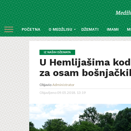
POČETNA
O MEDŽLISU
DŽEMATI
IMAMI
M
IZ NAŠIH DŽEMATA
U Hemlijašima kod 
za osam bošnjački
Objavio
Administrator
Objavljeno
09.05.2018. 13:19