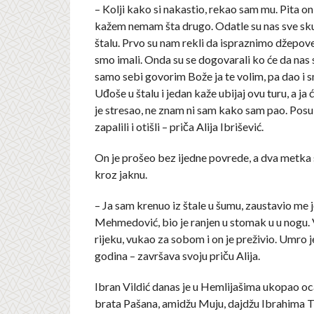
– Kolji kako si nakastio, rekao sam mu. Pita on j
kažem nemam šta drugo. Odatle su nas sve skupi
štalu. Prvo su nam rekli da ispraznimo džepove 
smo imali. Onda su se dogovarali ko će da nas str
samo sebi govorim Bože ja te volim, pa dao i sm
Uđoše u štalu i jedan kaže ubijaj ovu turu, a ja 
je stresao, ne znam ni sam kako sam pao. Posul
zapalili i otišli – priča Alija Ibrišević.
On je prošeo bez ijedne povrede, a dva metka
kroz jaknu.
– Ja sam krenuo iz štale u šumu, zaustavio me
Mehmedović, bio je ranjen u stomak u u nogu.
rijeku, vukao za sobom i on je preživio. Umro j
godina – završava svoju priču Alija.
Ibran Vildić danas je u Hemlijašima ukopao oc
brata Pašana, amidžu Muju, dajdžu Ibrahima T