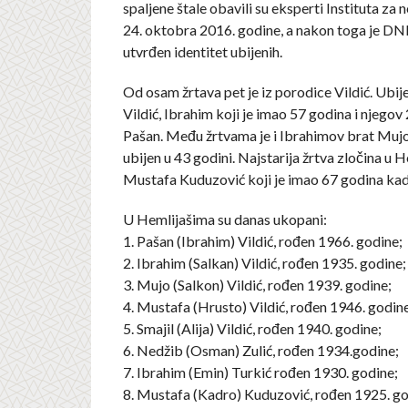
spaljene štale obavili su eksperti Instituta za
24. oktobra 2016. godine, a nakon toga je D
utvrđen identitet ubijenih.
Od osam žrtava pet je iz porodice Vildić. Ubijen
Vildić, Ibrahim koji je imao 57 godina i njegov 
Pašan. Među žrtvama je i Ibrahimov brat Mujo 
ubijen u 43 godini. Najstarija žrtva zločina u 
Mustafa Kuduzović koji je imao 67 godina kada
U Hemlijašima su danas ukopani:
1. Pašan (Ibrahim) Vildić, rođen 1966. godine;
2. Ibrahim (Salkan) Vildić, rođen 1935. godine;
3. Mujo (Salkon) Vildić, rođen 1939. godine;
4. Mustafa (Hrusto) Vildić, rođen 1946. godine
5. Smajil (Alija) Vildić, rođen 1940. godine;
6. Nedžib (Osman) Zulić, rođen 1934.godine;
7. Ibrahim (Emin) Turkić rođen 1930. godine;
8. Mustafa (Kadro) Kuduzović, rođen 1925. go