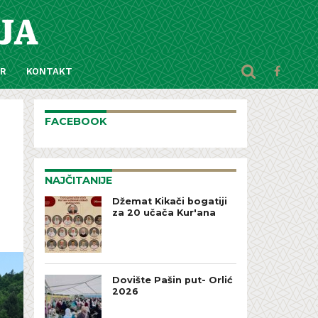
AR
KONTAKT
FACEBOOK
NAJČITANIJE
Džemat Kikači bogatiji
za 20 učača Kur'ana
Dovište Pašin put- Orlić
2026