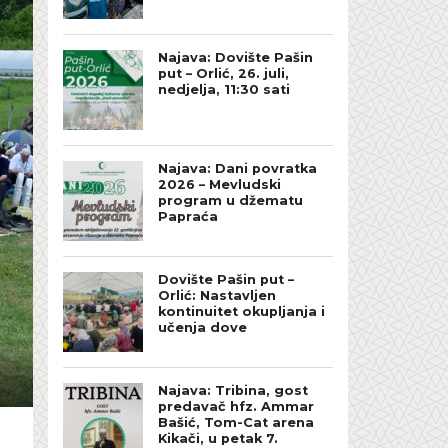
Najava: Dovište Pašin
put – Orlić, 26. juli,
nedjelja, 11:30 sati
Najava: Dani povratka
2026 – Mevludski
program u džematu
Papraća
Dovište Pašin put –
Orlić: Nastavljen
kontinuitet okupljanja i
učenja dove
Najava: Tribina, gost
predavač hfz. Ammar
Bašić, Tom-Cat arena
Kikači, u petak 7.