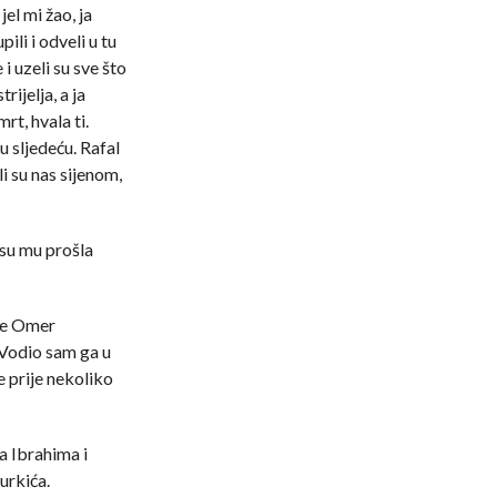
el mi žao, ja
li i odveli u tu
i uzeli su sve što
ijelja, a ja
rt, hvala ti.
ću sljedeću. Rafal
i su nas sijenom,
 su mu prošla
 je Omer
 Vodio sam ga u
e prije nekoliko
a Ibrahima i
urkića.