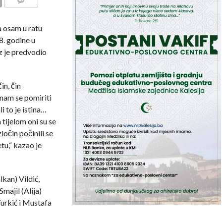
COMMENTS
 osam u ratu
8. godine u
z je predvodio
in, čin
 nam se pomiriti
li to je istina…
tijelom oni su se
zločin počinili se
tu,“ kazao je
kan) Vildić,
majil (Alija)
Turkić i Mustafa