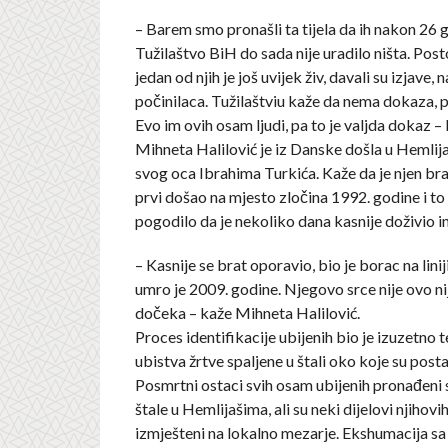
– Barem smo pronašli ta tijela da ih nakon 26
Tužilaštvo BiH do sada nije uradilo ništa. Post
jedan od njih je još uvijek živ, davali su izjave, 
počinilaca. Tužilaštviu kaže da nema dokaza, p
Evo im ovih osam ljudi, pa to je valjda dokaz – 
Mihneta Halilović je iz Danske došla u Hemlij
svog oca Ibrahima Turkića. Kaže da je njen br
prvi došao na mjesto zločina 1992. godine i to 
pogodilo da je nekoliko dana kasnije doživio in
– Kasnije se brat oporavio, bio je borac na liniji
umro je 2009. godine. Njegovo srce nije ovo n
dočeka – kaže Mihneta Halilović.
Proces identifikacije ubijenih bio je izuzetno t
ubistva žrtve spaljene u štali oko koje su post
Posmrtni ostaci svih osam ubijenih pronađeni 
štale u Hemlijašima, ali su neki dijelovi njihovih 
izmješteni na lokalno mezarje. Ekshumacija sa 