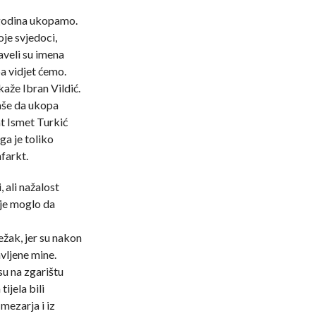
 godina ukopamo.
oje svjedoci,
naveli su imena
a vidjet ćemo.
kaže Ibran Vildić.
aše da ukopa
at Ismet Turkić
ga je toliko
farkt.
, ali nažalost
ije moglo da
ežak, jer su nakon
avljene mine.
su na zgarištu
tijela bili
mezarja i iz