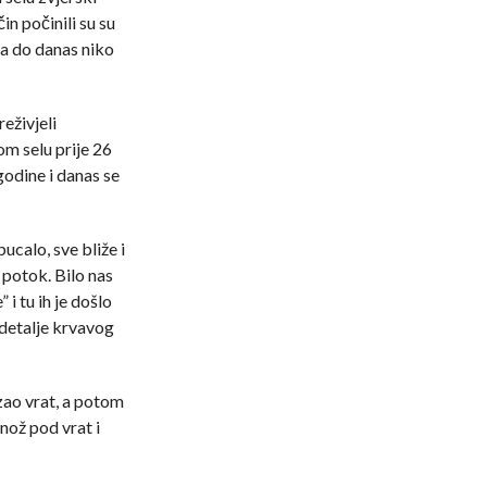
in počinili su su
 a do danas niko
reživjeli
om selu prije 26
godine i danas se
 pucalo, sve bliže i
 potok. Bilo nas
 i tu ih je došlo
 detalje krvavog
zao vrat, a potom
nož pod vrat i