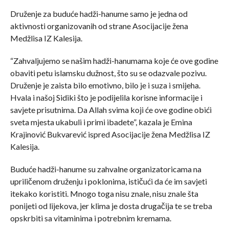
Druženje za buduće hadži-hanume samo je jedna od
aktivnosti organizovanih od strane Asocijacije žena
Medžlisa IZ Kalesija.
“Zahvaljujemo se našim hadži-hanumama koje će ove godine
obaviti petu islamsku dužnost, što su se odazvale pozivu.
Druženje je zaista bilo emotivno, bilo je i suza i smijeha.
Hvala i našoj Sidiki što je podijelila korisne informacije i
savjete prisutnima. Da Allah svima koji će ove godine obići
sveta mjesta ukabuli i primi ibadete”, kazala je Emina
Krajinović Bukvarević ispred Asocijacije žena Medžlisa IZ
Kalesija.
Buduće hadži-hanume su zahvalne organizatoricama na
upriličenom druženju i poklonima, ističući da će im savjeti
itekako koristiti. Mnogo toga nisu znale, nisu znale šta
ponijeti od lijekova, jer klima je dosta drugačija te se treba
opskrbiti sa vitaminima i potrebnim kremama.