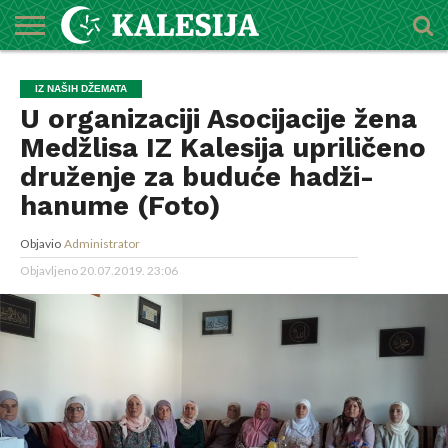
POČETNA
O
DŽEMATI
IMAMI
MEKTEBSKI
VIJESTI
HUTBE
NAJAVE
KALENDAR
KONTAKT
IZ NAŠIH DŽEMATA
MEDŽLISU
CENTAR
U organizaciji Asocijacije žena
Medžlisa IZ Kalesija upriličeno
druženje za buduće hadži-
hanume (Foto)
Objavio
Administrator
Objavljeno
20.07.2019. 23:06