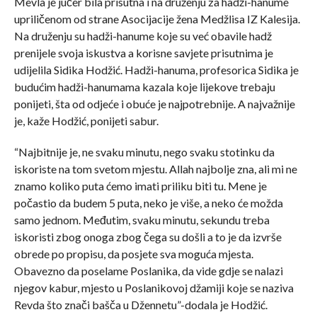
Mevla je jučer bila prisutna i na druženju za hadži-hanume
upriličenom od strane Asocijacije žena Medžlisa IZ Kalesija.
Na druženju su hadži-hanume koje su već obavile hadž
prenijele svoja iskustva a korisne savjete prisutnima je
udijelila Sidika Hodžić. Hadži-hanuma, profesorica Sidika je
budućim hadži-hanumama kazala koje lijekove trebaju
ponijeti, šta od odjeće i obuće je najpotrebnije. A najvažnije
je, kaže Hodžić, ponijeti sabur.
“Najbitnije je, ne svaku minutu, nego svaku stotinku da
iskoriste na tom svetom mjestu. Allah najbolje zna, ali mi ne
znamo koliko puta ćemo imati priliku biti tu. Mene je
počastio da budem 5 puta, neko je više, a neko će možda
samo jednom. Međutim, svaku minutu, sekundu treba
iskoristi zbog onoga zbog čega su došli a to je da izvrše
obrede po propisu, da posjete sva moguća mjesta.
Obavezno da poselame Poslanika, da vide gdje se nalazi
njegov kabur, mjesto u Poslanikovoj džamiji koje se naziva
Revda što znači bašča u Džennetu”-dodala je Hodžić.