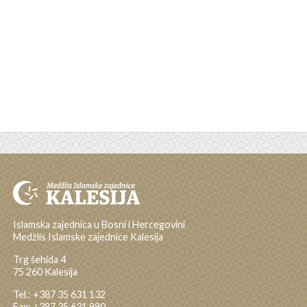
Islamska zajednica u Bosni i Hercegovini
Medžlis Islamske zajednice Kalesija
Trg šehida 4
75 260 Kalesija
Tel.: +387 35 631 132
Fax: +387 35 631 990