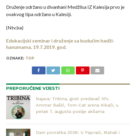
Druženje održano u divanhani Medžlisa IZ Kalesija prvo je
ovakvog tipa održano u Kalesiji.
(Ntv.ba)
Edukacijski seminar i druženje sa budućim hadži-
hanumama, 19.7.2019. god.
OZNAKE:
TOP
PREPORUČENE VIJESTI
Najava: Tribina, gost predavač hfz.
Ammar Bašić, Tom-Cat arena Kikači, u
petak 7. augusta poslije akšama
Dani povratka 2026: U Papraći, Mahali i