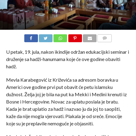
COMMENTS
U petak, 19. jula, nakon ikindije održan edukacijski seminar i
druženje sa hadži-hanumama koje će ove godine obaviti
hadž.
Mevla Karabegović iz Križevića sa adresom boravka u
Americi ove godine prvi put obavit će petu islamsku
dužnost. Želja joj je bila na put ka Mekki i Medini krenuti iz
Bosne i Hercegovine. Novac za uplatu poslala je bratu.
Kada je brat uplatio za hadž i nazvao ju da joj to saopšti,
kaže da nije mogla vjerovati. Plakala je od sreće. Emocije
koje su je preplavile nemoguće je objasniti.