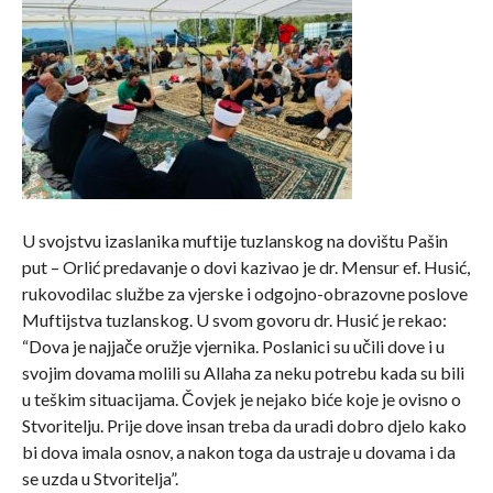
U svojstvu izaslanika muftije tuzlanskog na dovištu Pašin
put – Orlić predavanje o dovi kazivao je dr. Mensur ef. Husić,
rukovodilac službe za vjerske i odgojno-obrazovne poslove
Muftijstva tuzlanskog. U svom govoru dr. Husić je rekao:
“Dova je najjače oružje vjernika. Poslanici su učili dove i u
svojim dovama molili su Allaha za neku potrebu kada su bili
u teškim situacijama. Čovjek je nejako biće koje je ovisno o
Stvoritelju. Prije dove insan treba da uradi dobro djelo kako
bi dova imala osnov, a nakon toga da ustraje u dovama i da
se uzda u Stvoritelja”.