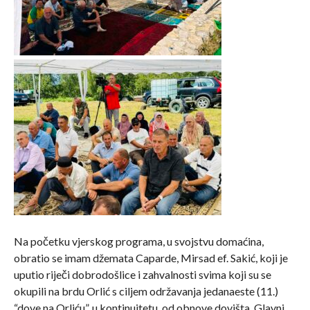
Na početku vjerskog programa, u svojstvu domaćina,
obratio se imam džemata Caparde, Mirsad ef. Sakić, koji je
uputio riječi dobrodošlice i zahvalnosti svima koji su se
okupili na brdu Orlić s ciljem održavanja jedanaeste (11.)
“dove na Orliću”, u kontinuitetu, od obnove dovišta. Glavni