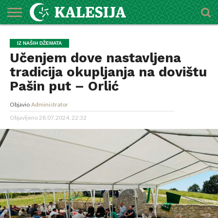
POČETNA
O
DŽEMATI
IMAMI
MEKTEBSKI
VIJESTI
HUTBE
NAJAVE
KALENDAR
KONTAKT
IZ NAŠIH DŽEMATA
MEDŽLISU
CENTAR
Učenjem dove nastavljena
tradicija okupljanja na dovištu
Pašin put – Orlić
Objavio
Administrator
Objavljeno
28.07.2024. 22:32