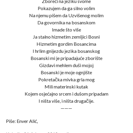
Zboreći na jeziku svome
Pokazujem da ga silno volim
Na njemu pišem da Uzvišenog molim
Da govornika na bosanskom
Imade što više
Ja stalno hizmetim zemljici Bosni
Hizmetim gordim Bosancima
I hrlim gnijezdu jezika bosanskog
Bosanski mi je pripadajuće zborište
Gizdavi mehlem duši mojoj
Bosanski je moje ognjište
Pokretačka mivka grla mog
Mili materinski kutak
Kojem osjećajno srcem i dušom pripadam
I ništa više, i ništa drugačije.
———
Piše: Enver Alić,