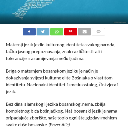
COMMENTS
Maternji jezik je dio kulturnog identiteta svakog naroda,
tačka jasnog prepoznavanja, znak različitosti, ali i
tolerancije i razumijevanja među ljudima.
Briga o maternjem bosanskom jeziku je način je
dokazivanja svijesti kulturne elite Bošnjaka o vlastitom
identitetu. Nacionalni identitet, između ostalog, čini vjera i
jezik.
Bez dina islamskog i jezika bosanskog, nema, zbilja,
kompletnog bića bošnjačkog. Naš bosanski jezik je nama
pripadajuće zborište, naše toplo ognjište, gizdavi mehlem
svake duše bosanske.
(Enver Alić)