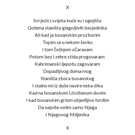
X
Svi jezici svijeta kuće su i ognjišta
Golema staništa glagoljivih besjednika
Ali kad ja bosanskim prozborim
Topim se u nekom ševku
I tom čežnjom očaravam
Potom bez i zehre stida progovaram:
Kahrimanski ljepotu zagovaram
Dopadljivog doma mog
Staništa zbora bosanskog
I stalno mi iz duše navire neka dika
Kad na bosanskom Uzvišenom dovim
I kad bosanskim grlom ubjedljivo tvrdim
Da najviše volim samo Njega
I Njegovog Miljenika
X