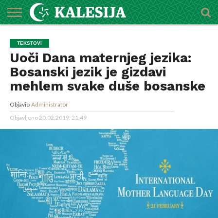
POČETNA
O
DŽEMATI
IMAMI
MEKTEBSKI
VIJESTI
HUTBE
NAJAVE
KALENDAR
KONTAKT
TEKSTOVI
MEDŽLISU
CENTAR
Uoči Dana maternjeg jezika:
Bosanski jezik je gizdavi
mehlem svake duše bosanske
Objavio
Administrator
Objavljeno
20.02.2019. 21:49