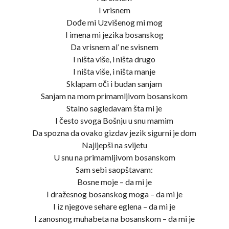
I vrisnem
Dođe mi Uzvišenog mi mog
I imena mi jezika bosanskog
Da vrisnem al’ ne svisnem
I ništa više, i ništa drugo
I ništa više, i ništa manje
Sklapam oči i budan sanjam
Sanjam na mom primamljivom bosanskom
Stalno sagledavam šta mi je
I često svoga Bošnju u snu mamim
Da spozna da ovako gizdav jezik sigurni je dom
Najljepši na svijetu
U snu na primamljivom bosanskom
Sam sebi saopštavam:
Bosne moje – da mi je
I dražesnog bosanskog moga – da mi je
I iz njegove sehare eglena – da mi je
I zanosnog muhabeta na bosanskom – da mi je