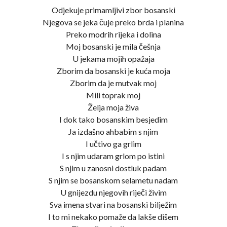
Odjekuje primamljivi zbor bosanski
Njegova se jeka čuje preko brda i planina
Preko modrih rijeka i dolina
Moj bosanski je mila češnja
U jekama mojih opažaja
Zborim da bosanski je kuća moja
Zborim da je mutvak moj
Mili toprak moj
Želja moja živa
I dok tako bosanskim besjedim
Ja izdašno ahbabim s njim
I učtivo ga grlim
I s njim udaram grlom po istini
S njim u zanosni dostluk padam
S njim se bosanskom selametu nadam
U gnijezdu njegovih riječi živim
Sva imena stvari na bosanski bilježim
I to mi nekako pomaže da lakše dišem