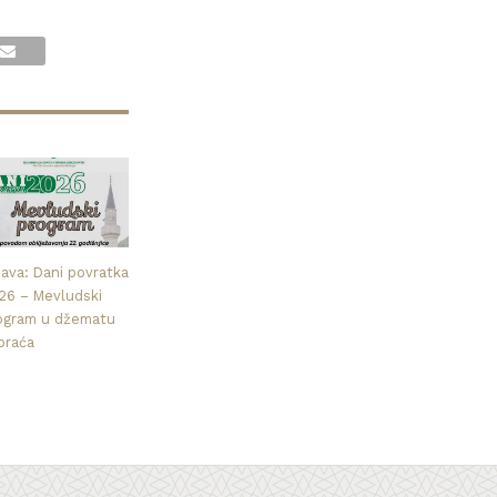
java: Dani povratka
26 – Mevludski
ogram u džematu
praća