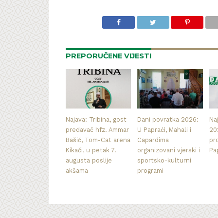
PREPORUČENE VIJESTI
Najava: Tribina, gost
Dani povratka 2026:
Na
predavač hfz. Ammar
U Papraći, Mahali i
20
Bašić, Tom-Cat arena
Capardima
pr
Kikači, u petak 7.
organizovani vjerski i
Pa
augusta poslije
sportsko-kulturni
akšama
programi