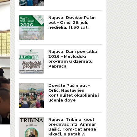
Najava: Dovište Pašin
put – Orlić, 26. juli,
nedjelja, 11:30 sati
Najava: Dani povratka
2026 – Mevludski
program u džematu
Papraća
Dovište Pašin put –
Orlić: Nastavljen
kontinuitet okupljanja i
učenja dove
Najava: Tribina, gost
predavač hfz. Ammar
Bašić, Tom-Cat arena
Kikači, u petak 7.