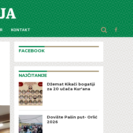
AR
KONTAKT
FACEBOOK
NAJČITANIJE
Džemat Kikači bogatiji
za 20 učača Kur'ana
Dovište Pašin put- Orlić
2026