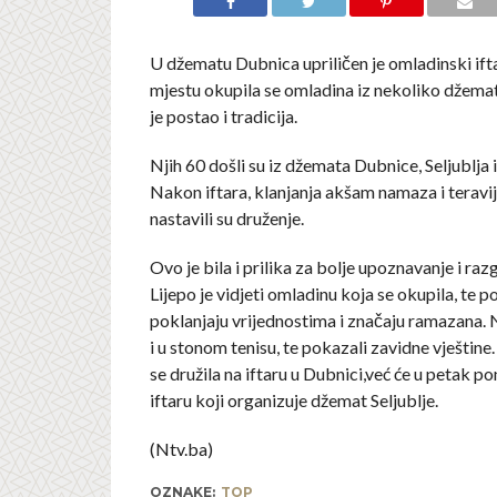
U džematu Dubnica upriličen je omladinski ift
mjestu okupila se omladina iz nekoliko džemata
je postao i tradicija.
Njih 60 došli su iz džemata Dubnice, Seljublja
Nakon iftara, klanjanja akšam namaza i terav
nastavili su druženje.
Ovo je bila i prilika za bolje upoznavanje i ra
Lijepo je vidjeti omladinu koja se okupila, te 
poklanjaju vrijednostima i značaju ramazana. N
i u stonom tenisu, te pokazali zavidne vještin
se družila na iftaru u Dubnici,već će u petak po
iftaru koji organizuje džemat Seljublje.
(Ntv.ba)
OZNAKE:
TOP