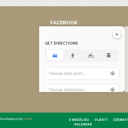
FACEBOOK
GET DIRECTIONS
Add Waypoint
Route Options
Go
d development by
GOW
O MEDŽLISU
VIJESTI
DŽEMAT
KALENDAR