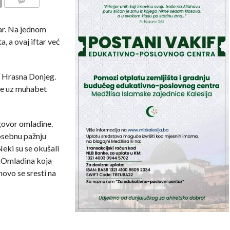
COMMENTS
ar. Na jednom
, a ovaj iftar već
 i Hrasna Donjeg.
ije uz muhabet
zgovor omladine.
posebnu pažnju
eki su se okušali
e. Omladina koja
novo se sresti na