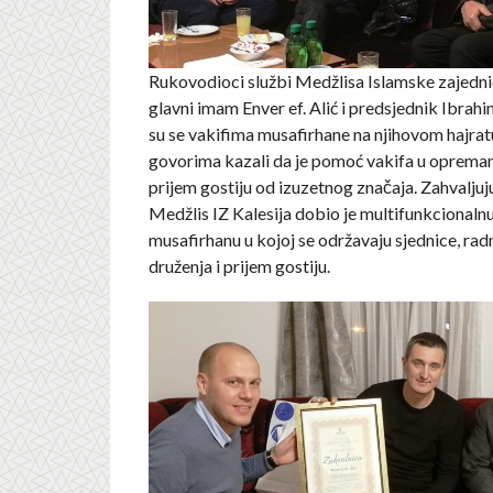
Rukovodioci službi Medžlisa Islamske zajednic
glavni imam Enver ef. Alić i predsjednik Ibrahim 
su se vakifima musafirhane na njihovom hajratu
govorima kazali da je pomoć vakifa u opreman
prijem gostiju od izuzetnog značaja. Zahvaljuj
Medžlis IZ Kalesija dobio je multifunkcionaln
musafirhanu u kojoj se održavaju sjednice, radn
druženja i prijem gostiju.