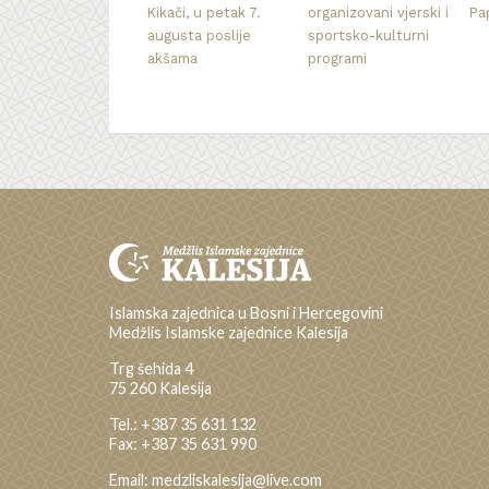
Kikači, u petak 7.
organizovani vjerski i
Pa
augusta poslije
sportsko-kulturni
akšama
programi
Islamska zajednica u Bosni i Hercegovini
Medžlis Islamske zajednice Kalesija
Trg šehida 4
75 260 Kalesija
Tel.: +387 35 631 132
Fax: +387 35 631 990
Email: medzliskalesija@live.com