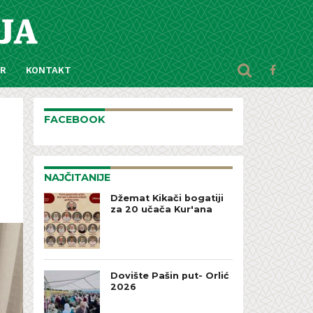
AR
KONTAKT
FACEBOOK
NAJČITANIJE
Džemat Kikači bogatiji
za 20 učača Kur'ana
Dovište Pašin put- Orlić
2026