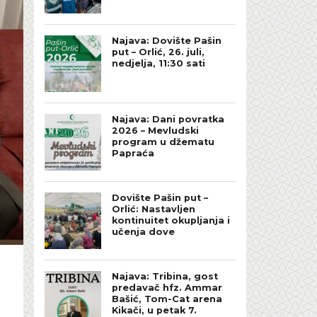
Najava: Dovište Pašin
put – Orlić, 26. juli,
nedjelja, 11:30 sati
Najava: Dani povratka
2026 – Mevludski
program u džematu
Papraća
Dovište Pašin put –
Orlić: Nastavljen
kontinuitet okupljanja i
učenja dove
Najava: Tribina, gost
predavač hfz. Ammar
Bašić, Tom-Cat arena
Kikači, u petak 7.