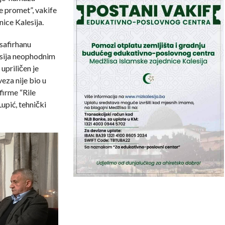
e promet”, vakife
ice Kalesija.
safirhanu
lesija neophodnim
upriličen je
eza nije bio u
firme “Rile
upić, tehnički