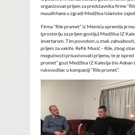
organizovan prijem za predstavnika firme “Ril
musafirhane u zgradi Medžlisa Islamske zajedn
Firma “Rile promet” iz Memića opremila je mu
(prostoriju za prijem gostiju) Medžlisa IZ Ka
invertarom. Tim povodom, u znak zahvalnosti, 
prijem za vakife. Refik Musić – Rile, zbog obav
mogućnosti prisustvovati prijemu, te je ispred 
promet” gost Medžlisa IZ Kalesija bio Adnan L
rukovodilac u kompaniji “Rile promet”.