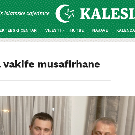
EKTEBSKI CENTAR
VIJESTI
HUTBE
NAJAVE
KALEND
a vakife musafirhane