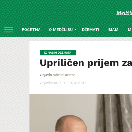
POČETNA
O MEDŽLISU
DŽEMATI
IMAMI
M
IZ NAŠIH DŽEMATA
Upriličen prijem z
Objavio
Administrator
Objavljeno
15.02.2020. 20:54