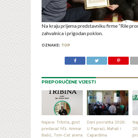
Na kraju prijema predstavniku firme “Rile pro
zahvalnica i prigodan poklon.
OZNAKE:
TOP
PREPORUČENE VIJESTI
Najava: Tribina, gost
Dani povratka 2026:
Na
predavač hfz. Ammar
U Papraći, Mahali i
20
Bašić, Tom-Cat arena
Capardima
pr