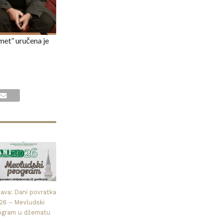
met” uručena je
java: Dani povratka
26 – Mevludski
ogram u džematu