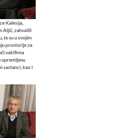
e Kalesija,
Aljić, zahvalili
, te su u svojim
ju prostorije za
ući vakifima
u opremljenu
i sastanci, kao i