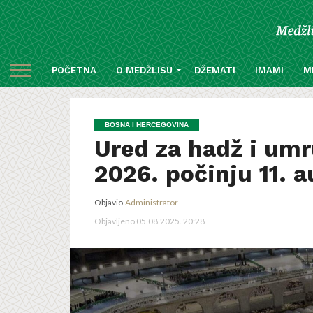
POČETNA
O MEDŽLISU
DŽEMATI
IMAMI
M
BOSNA I HERCEGOVINA
Ured za hadž i umr
2026. počinju 11. a
Objavio
Administrator
Objavljeno
05.08.2025. 20:28