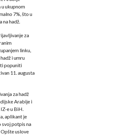
a u ukupnom
malno 7%, što u
a na hadž.
ijavljivanje za
iranim
tupanjem linku,
 hadž i umru
i popuniti
ktivan 11. augusta
ivanja za hadž
dijske Arabije i
IZ-e u BiH.
, aplikant je
 svoj potpis na
a Opšte uslove