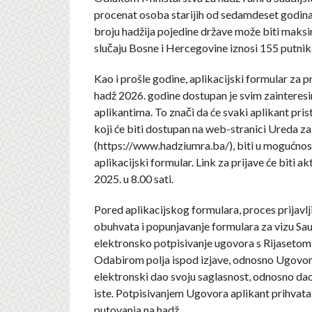
procenat osoba starijih od sedamdeset godin
broju hadžija pojedine države može biti maksi
slučaju Bosne i Hercegovine iznosi 155 putnik
Kao i prošle godine, aplikacijski formular za pr
hadž 2026. godine dostupan je svim zainteres
aplikantima. To znači da će svaki aplikant pris
koji će biti dostupan na web-stranici Ureda za
(https://www.hadziumra.ba/), biti u mogućnost
aplikacijski formular. Link za prijave će biti a
2025. u 8.00 sati.
Pored aplikacijskog formulara, proces prijavlj
obuhvata i popunjavanje formulara za vizu Sau
elektronsko potpisivanje ugovora s Rijasetom 
Odabirom polja ispod izjave, odnosno Ugovora
elektronski dao svoju saglasnost, odnosno dao
iste. Potpisivanjem Ugovora aplikant prihvat
putovanja na hadž.