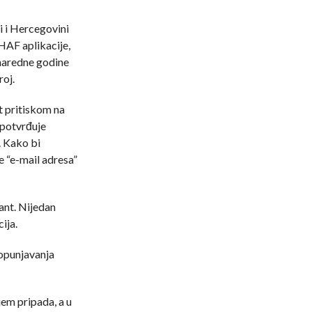
i i Hercegovini
 HAF aplikacije,
 naredne godine
roj.
t pritiskom na
 potvrđuje
. Kako bi
e “e-mail adresa”
ant. Nijedan
ija.
popunjavanja
jem pripada, a u