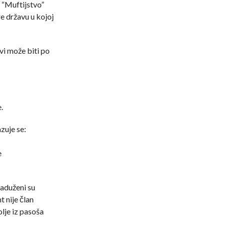
u “Muftijstvo”
e državu u kojoj
vi može biti po
.
zuje se:
e
zaduženi su
t nije član
lje iz pasoša