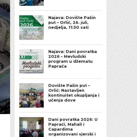
Najava: Dovište Pašin
put – Orlić, 26. juli,
nedjelja, 11:30 sati
Najava: Dani povratka
2026 – Mevludski
program u džematu
Papraća
Dovište Pašin put –
Orlić: Nastavljen
kontinuitet okupljanja i
učenja dove
Dani povratka 2026: U
Papraći, Mahali i
Capardima
organizovani vjerski i