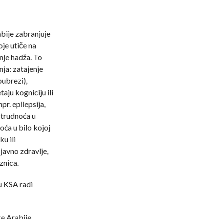
abije zabranjuje
je utiče na
nje hadža. To
nja: zatajenje
bubrezi),
taju kogniciju ili
r. epilepsija,
, trudnoća u
oća u bilo kojoj
u ili
javno zdravlje,
znica.
 KSA radi
e Arabije