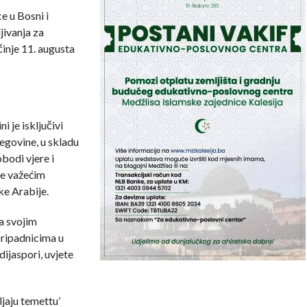
e u Bosni i
jivanja za
inje 11. augusta
i je isključivi
egovine, u skladu
bodi vjere i
te važećim
ke Arabije.
a svojim
pripadnicima u
ijaspori, uvjete
jaju temettu’