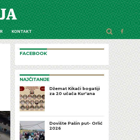
AR
KONTAKT
FACEBOOK
NAJČITANIJE
Džemat Kikači bogatiji
za 20 učača Kur'ana
Dovište Pašin put- Orlić
2026