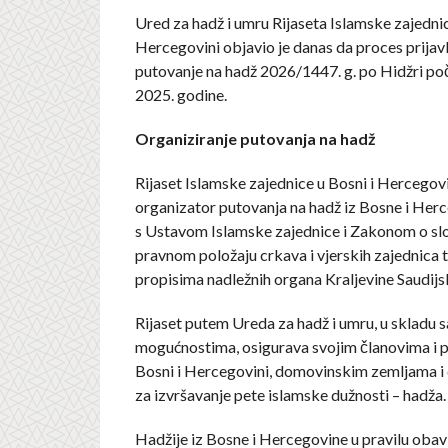
Ured za hadž i umru Rijaseta Islamske zajednic
Hercegovini objavio je danas da proces prijavl
putovanje na hadž 2026/1447. g. po Hidžri poč
2025. godine.
Organiziranje putovanja na hadž
Rijaset Islamske zajednice u Bosni i Hercegovin
organizator putovanja na hadž iz Bosne i Herc
s Ustavom Islamske zajednice i Zakonom o slo
pravnom položaju crkava i vjerskih zajednica 
propisima nadležnih organa Kraljevine Saudijs
Rijaset putem Ureda za hadž i umru, u skladu s
mogućnostima, osigurava svojim članovima i 
Bosni i Hercegovini, domovinskim zemljama i d
za izvršavanje pete islamske dužnosti – hadža.
Hadžije iz Bosne i Hercegovine u pravilu obavl