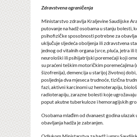
Zdravstvena ograničenja
Ministarstvo zdravlja Kraljevine Saudijske Ar
putovanje na hadž osobama u stanju bolesti, ko
psihofizičke sposobnosti potrebne za obavlja
uključuje sljedeća oboljenja ili zdravstvena sta
jednog od vitalnih organa (srce, pluća, jetra ili 
neurološki ili psihijatrijski poremećaji koji ome
su praćeni teškim motoričkim poremećajima (np
šizofrenija), demencija u starijoj životnoj dobi
posljednja dva mjeseca trudnoće, tizična trudn
fazi, aktivni karcinomi uz hemoterapiju, biološk
radioterapiju, zarazne bolesti koje ugrožavaju 
poput akutne tuberkuloze i hemoragijskih gro
Osobama mlađim od dvanaest godina ulazak u
obavljanja hadža je zabranjen.
Odlukom Ministarstva za hadž i umru Saudijsk