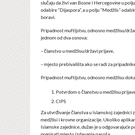
slučaju da živi van Bosne i Hercegovine u polj
odabire “Dijaspora”, a u polju “Medžlis” odabir
boravi.
Pripadnost muftijstvu, odnosno medžlisu/drža
jednom od dva osnova:
– članstvo u medžlisu/državi prijave,
– mjesto prebivališta ako se radi za pripadnike
Pripadnost muftijstvu, odnosno medžlisu doka
Potvrdom o članstvu u medžlisu prijav
CIPS
Za utvrđivanje članstva u Islamskoj zajednici 
medžlisi i krovne organizacije. Ukoliko aplikan
Islamske zajednice, dužan je u odgovarajuće po
prepisati mjesto izdavanja pasoša.