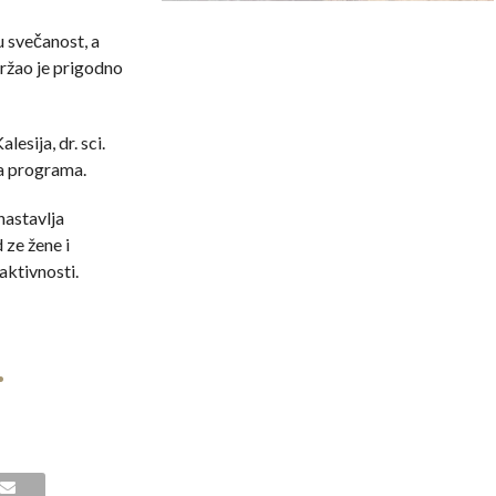
u svečanost, a
ržao je prigodno
esija, dr. sci.
a programa.
nastavlja
ze žene i
aktivnosti.
.