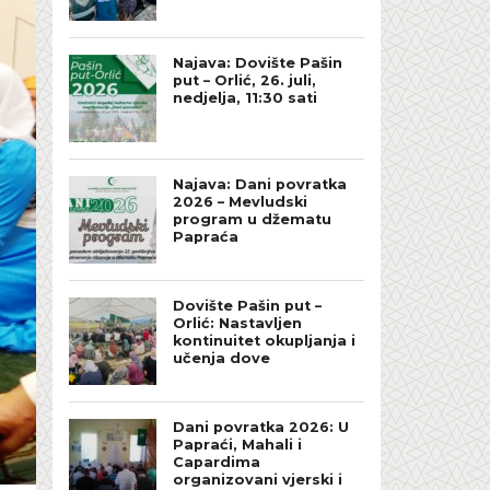
Najava: Dovište Pašin
put – Orlić, 26. juli,
nedjelja, 11:30 sati
Najava: Dani povratka
2026 – Mevludski
program u džematu
Papraća
Dovište Pašin put –
Orlić: Nastavljen
kontinuitet okupljanja i
učenja dove
Dani povratka 2026: U
Papraći, Mahali i
Capardima
organizovani vjerski i