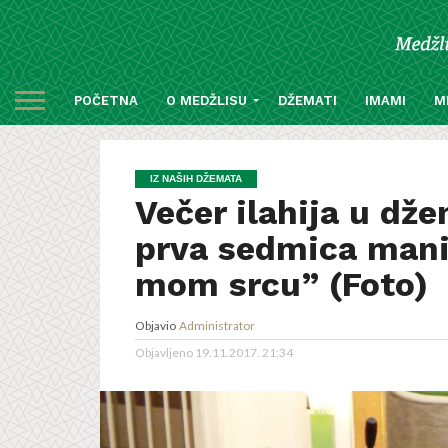
POČETNA
O MEDŽLISU
DŽEMATI
IMAMI
M
IZ NAŠIH DŽEMATA
Večer ilahija u dž
prva sedmica manif
mom srcu” (Foto)
Objavio
Administrator
Objavljeno
19.11.2017. 21:34