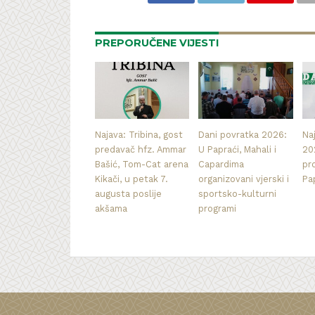
PREPORUČENE VIJESTI
Najava: Tribina, gost
Dani povratka 2026:
Na
predavač hfz. Ammar
U Papraći, Mahali i
20
Bašić, Tom-Cat arena
Capardima
pr
Kikači, u petak 7.
organizovani vjerski i
Pa
augusta poslije
sportsko-kulturni
akšama
programi