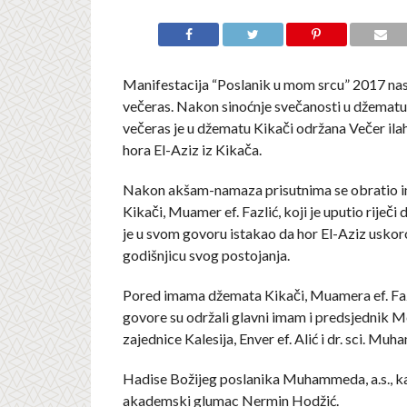
Manifestacija “Poslanik u mom srcu” 2017 nast
večeras. Nakon sinoćnje svečanosti u džemat
večeras je u džematu Kikači održana Večer ilah
hora El-Aziz iz Kikača.
Nakon akšam-namaza prisutnima se obratio
Kikači, Muamer ef. Fazlić, koji je uputio riječi
je u svom govoru istakao da hor El-Aziz uskor
godišnjicu svog postojanja.
Pored imama džemata Kikači, Muamera ef. Faz
govore su održali glavni imam i predsjednik M
zajednice Kalesija, Enver ef. Alić i dr. sci. Muh
Hadise Božijeg poslanika Muhammeda, a.s., ka
akademski glumac Nermin Hodžić.