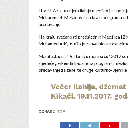
Hor El-Aziz učenjem ilahija uljepšao je sinoćnj
Muharem ef. Mešanović na kraju programa od
predavanje.
Na kraju svečanosti predsjednik Medžlisa IZ Kal
Muhamed Alić, uručio je zahvalnice učesnicim
Manifestacija “Poslanik u mom srcu” 2017 se 
sljedećeg vikenda kada je na programu mevlud 
predavanje za žene, te druge kulturno-vjerske 
Večer ilahija, džemat
Kikači, 19.11.2017. god
OZNAKE:
TOP