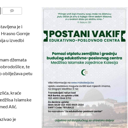
COMMENTS
avljena je i
u Hrasno Gornje
ija u izvedbi
 imam džemata
 dobrodošlice, te
o obilježava petu
lića, kraće
edžlisa Islamske
amed Alić.
zivao je