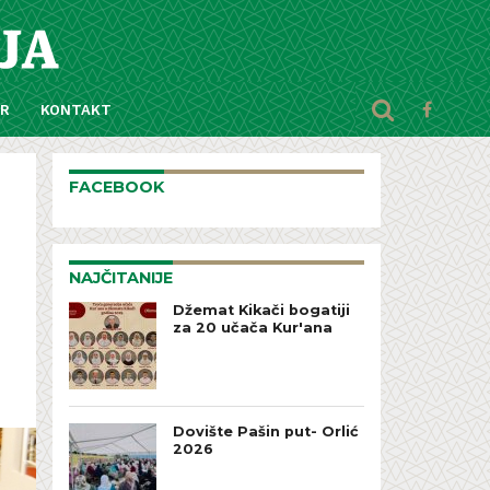
AR
KONTAKT
FACEBOOK
NAJČITANIJE
Džemat Kikači bogatiji
za 20 učača Kur'ana
Dovište Pašin put- Orlić
2026