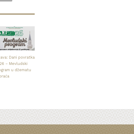
java: Dani povratka
26 – Mevludski
ogram u džematu
praća