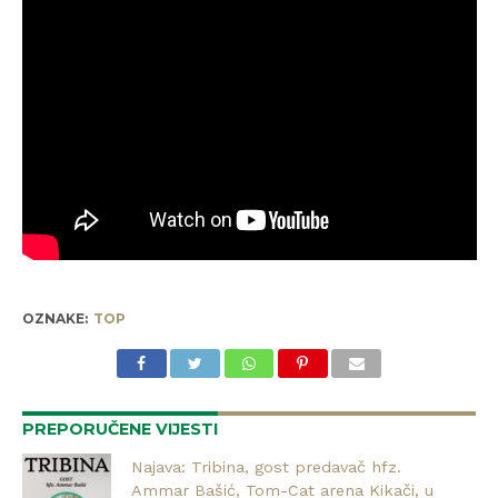
OZNAKE:
TOP
PREPORUČENE VIJESTI
Najava: Tribina, gost predavač hfz.
Ammar Bašić, Tom-Cat arena Kikači, u