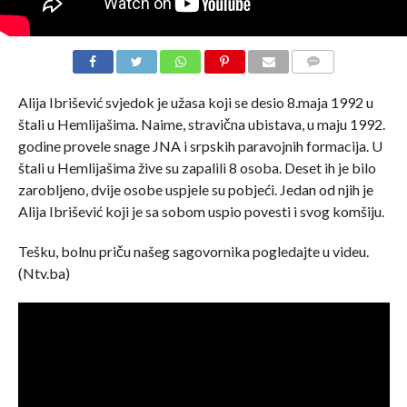
COMMENTS
Alija Ibrišević svjedok je užasa koji se desio 8.maja 1992 u
štali u Hemlijašima. Naime, stravična ubistava, u maju 1992.
godine provele snage JNA i srpskih paravojnih formacija. U
štali u Hemlijašima žive su zapalili 8 osoba. Deset ih je bilo
zarobljeno, dvije osobe uspjele su pobjeći. Jedan od njih je
Alija Ibrišević koji je sa sobom uspio povesti i svog komšiju.
Tešku, bolnu priču našeg sagovornika pogledajte u videu.
(Ntv.ba)