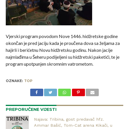
Vjerski program povodom Nove 1446. hidžretske godine
okončan je pred jaciju kada je proučena dova sa željama za
hajirli i berićetnu Novu hidžretsku godinu. Nakon jacije
najmlađima u Šeheru podijeljeni su hidžretski paketići, te je
program upotpunjen skromnim vatrometom.
OZNAKE:
TOP
PREPORUČENE VIJESTI
Najava: Tribina, gost predavač hfz.
Ammar Bašić, Tom-Cat arena Kikači, u