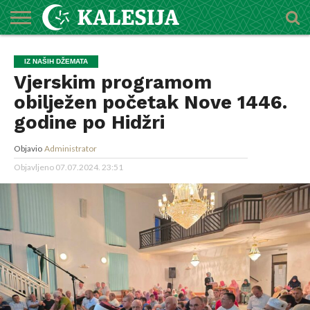
POČETNA
O
DŽEMATI
IMAMI
MEKTEBSKI
VIJESTI
HUTBE
NAJAVE
KALENDAR
KONTAKT
IZ NAŠIH DŽEMATA
MEDŽLISU
CENTAR
Vjerskim programom
obilježen početak Nove 1446.
godine po Hidžri
Objavio
Administrator
Objavljeno
07.07.2024. 23:51