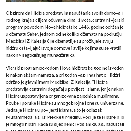
Obzirom da Hidžra predstavlja napuštanje svojih domova i
rodnog kraja s ciljem očuvanja dina i života, centralni vjerski
program povodom Nove hidžretske 1446. godine održan je
u džematu Šeher, jednom od nekoliko džemata na području
Medžlisa IZ Kalesija čije džematlije su proživjele svoju
hidžru ostavljajući svoje domove i avlije kojima su se vratili
nakon višegodišnjeg muhadžirluka.
Vjerski program povodom Nove hidžretske godine izveden
je nakon akšam-namaza, a prigodan vaz-i nasihat o Hidžri
održao je glavni imam Medžlisa IZ Kalesija. “Hidžra
predstavlja centralni događaj u povijesti islama, jer je nakon
Hidžre uspostavljena organizovana zajednica muslimana.
Pouke i poruke Hidžre su mnogobrojne i one su univerzalne.
Jedna je Hidžra u povijesti islama, a to je odlazak
Muhammeda, a.s., iz Mekke u Medinu. Poslije te Hidžre bilo
je mnogo hidžri, kada su sljedbenici Poslanika, a.s., napuštali
svoje domove i odlazili u neke svoje medine, jer su, nažalost,