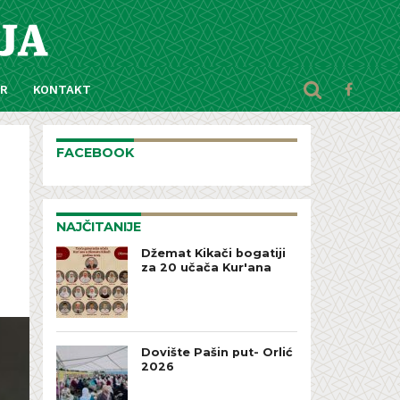
AR
KONTAKT
FACEBOOK
NAJČITANIJE
Džemat Kikači bogatiji
za 20 učača Kur'ana
Dovište Pašin put- Orlić
2026