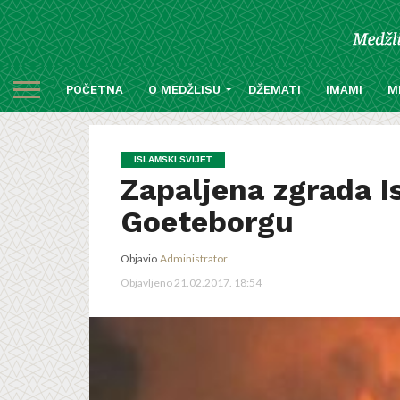
POČETNA
O MEDŽLISU
DŽEMATI
IMAMI
M
ISLAMSKI SVIJET
Zapaljena zgrada I
Goeteborgu
Objavio
Administrator
Objavljeno
21.02.2017. 18:54