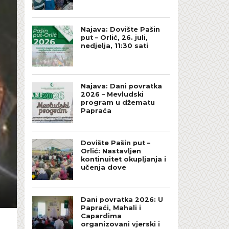
Najava: Dovište Pašin
put – Orlić, 26. juli,
nedjelja, 11:30 sati
Najava: Dani povratka
2026 – Mevludski
program u džematu
Papraća
Dovište Pašin put –
Orlić: Nastavljen
kontinuitet okupljanja i
učenja dove
Dani povratka 2026: U
Papraći, Mahali i
Capardima
organizovani vjerski i