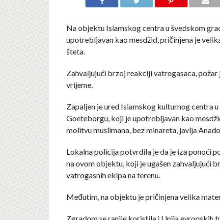
Na objektu Islamskog centra u švedskom gradu
upotrebljavan kao mesdžid, pričinjena je velik
šteta.
Zahvaljujući brzoj reakciji vatrogasaca, požar 
vrijeme.
Zapaljen je ured Islamskog kulturnog centra 
Goeteborgu, koji je upotrebljavan kao mesdžid
molitvu muslimana, bez minareta, javlja Anadol
Lokalna policija potvrdila je da je iza ponoći
na ovom objektu, koji je ugašen zahvaljujući br
vatrogasnih ekipa na terenu.
Međutim, na objektu je pričinjena velika materi
Zgradom se ranije koristila i Unija evropskih t