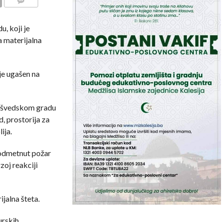
COMMENTS
, koji je
a materijalna
je ugašen na
u švedskom gradu
, prostorija za
ija.
 podmetnut požar
zoj reakciji
jalna šteta.
urskih