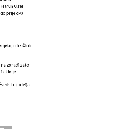
 Harun Uzel
 do prije dva
jetnji i fizičkih
 na zgradi zato
 iz Unije.
Švedskoj odvija