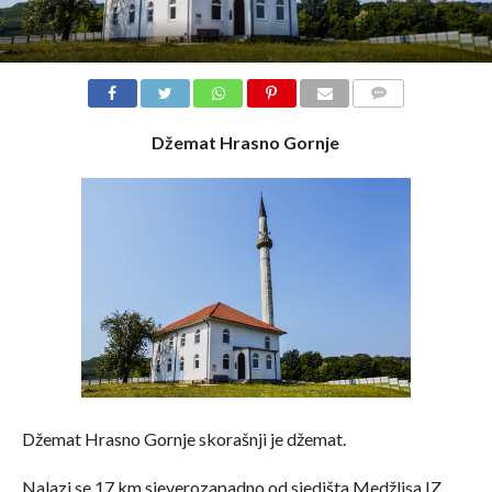
COMMENTS
Džemat Hrasno Gornje
Džemat Hrasno Gornje skorašnji je džemat.
Nalazi se 17 km sjeverozapadno od sjedišta Medžlisa IZ