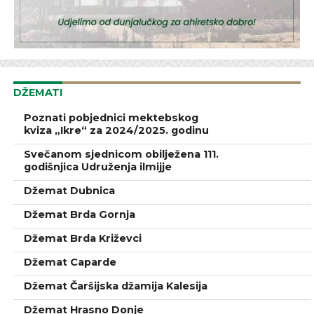
DŽEMATI
Poznati pobjednici mektebskog
kviza „Ikre“ za 2024/2025. godinu
Svečanom sjednicom obilježena 111.
godišnjica Udruženja ilmijje
Džemat Dubnica
Džemat Brda Gornja
Džemat Brda Križevci
Džemat Caparde
Džemat Čaršijska džamija Kalesija
Džemat Hrasno Donje