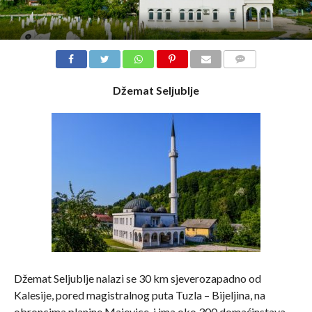
COMMENTS
Džemat Seljublje
Džemat Seljublje nalazi se 30 km sjeverozapadno od
Kalesije, pored magistralnog puta Tuzla – Bijeljina, na
obroncima planine Majevice, i ima oko 300 domaćinstava.