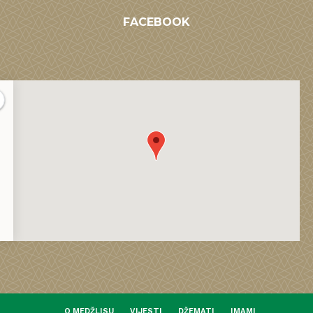
FACEBOOK
O MEDŽLISU
VIJESTI
DŽEMATI
IMAMI