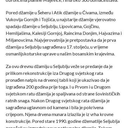
Pored džamije u Šeheru i Atik džamije u Ćivama, između
Vukovija Gornjih i Tojšića, u najstarije džamije vjerovatno
spadaju džamije u Seljublju, Lipovicama, Gojčinu,
Hemlijašima, Kalesiji Gornjoj, Raincima Donjim, Hajvazima i
Miljanovcima. Najvjerovatnija je pretpostavka da je prva
džamija u Seljublju sagrađena u 17. stoljeću, u vrijeme
osmanlijskoturske uprave u našim bosanskim krajevima.
Za ovu drevnu džamiju u Seljublju veže se predanje da je
prilikom rekonstrukcije iza Drugog svjetskog rata
pronađen natpis na drvenoj tabli koji je ukazivao da je
izgrađena 200 godina prije toga. I u Prvom i u Drugom
svjetskom ratu džamija je spaljivana od strane šovinističkih
ratnih snaga. Nakon Drugog svjetskog rata džamija je
sagrađena uglavnom od kamena i bila je pokrivena
crijepom. Njena drvena munara izlazila je iz vrha krovne
konstrukcije. Pored stare 1990. godine džematlije Seljublja
započeli su izgradnju nove potkupolne džamije. Tokom