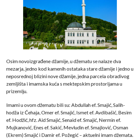
Osim novoizgrađene džamije, u džematu se nalaze dva
mezarja, jedno kod kamenih ostataka stare džamije i jedno u
neposrednoj blizini nove džamije, jedna parcela obradivog
zemljišta i imamska kuća s mektepskim prostorijama u
prizemlju.
Imami u ovom džematu bili su: Abdullah ef. Smajić, Salih-
hodža iz Ćehaja, Omer ef. Smajić, Ismet ef. Avdibašić, Besim
ef. Hodžić, hfz. Aid Smajić, Senaid ef. Smajić, Nermin ef.
Mujkanović, Enes ef. Sakić, Mevludin ef. Smajlović, Osman
(Ekrem) Smajić i Damir ef. Požegić – aktuelni imam džemata.