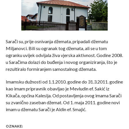
Sarači su, prije osnivanja džemata, pripadali džematu
Miljanovci. Bili su ogranak tog džemata, ali se u tom
ogranku uvijek odvijala živa vjerska aktivnost. Godine 2008.
u Saračima dolazi do buđenja i novog organiziranja, što je
rezultiralo formiranjem samostalnog džemata.
Imamsku dužnosti od 1.1.2010. godine do 31.3.2011. godine
kao imam pripravnik obavljao je Mevludin ef. Sakić iz
Kikača, općina Kalesija. Od postavljenja ovog imama Sarači
su zvanično zaseban džemat. Od 1. maja 2011. godine novi
imam u džematu Sarači je Aldin ef. Smajić.
OZNAKE: