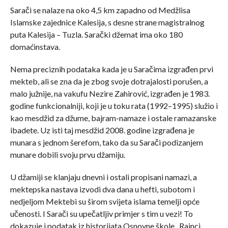
Sarači se nalaze na oko 4,5 km zapadno od Medžlisa
Islamske zajednice Kalesija, s desne strane magistralnog
puta Kalesija – Tuzla. Sarački džemat ima oko 180
domaćinstava.
Nema preciznih podataka kada je u Saračima izgrađen prvi
mekteb, ali se zna da je zbog svoje dotrajalosti porušen, a
malo južnije, na vakufu Nezire Zahirović, izgrađen je 1983.
godine funkcionalniji, koji je u toku rata (1992–1995) služio i
kao mesdžid za džume, bajram-namaze i ostale ramazanske
ibadete. Uz isti taj mesdžid 2008. godine izgrađena je
munara s jednom šerefom, tako da su Sarači podizanjem
munare dobili svoju prvu džamiju.
U džamiji se klanjaju dnevni i ostali propisani namazi, a
mektepska nastava izvodi dva dana u hefti, subotom i
nedjeljom Mektebi su širom svijeta islama temelji opće
učenosti. I Sarači su upečatljiv primjer s tim u vezi! To
dokazuje i podatak iz historijata Osnovne škole „Rainci