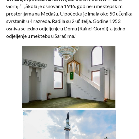
Gornji“: „Škola je osnovana 1946. godine u mektepskim
prostorijama na Međašu. U početku je imala oko 50 učenika
svrstanih u 4 razreda. Radila su 2 učitelja. Godine 1953.
osniva se jedno odjeljenje u Domu (Rainci Gornji), a jedno
odjeljenje u mektebu u Saračima.”