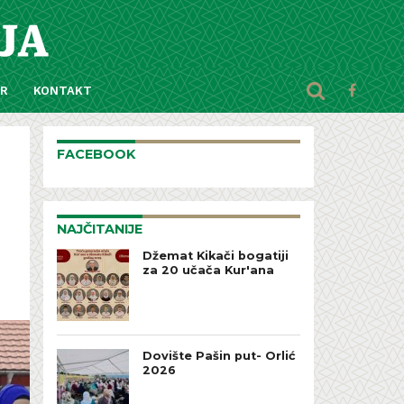
AR
KONTAKT
FACEBOOK
NAJČITANIJE
Džemat Kikači bogatiji
za 20 učača Kur'ana
Dovište Pašin put- Orlić
2026