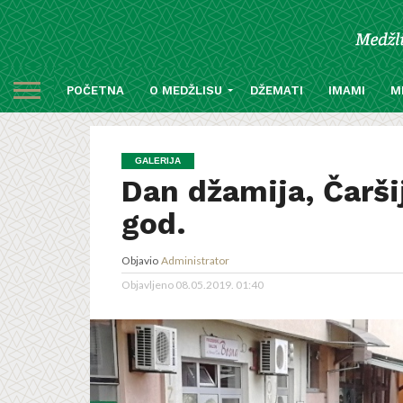
POČETNA
O MEDŽLISU
DŽEMATI
IMAMI
M
GALERIJA
Dan džamija, Čarši
god.
Objavio
Administrator
Objavljeno
08.05.2019. 01:40