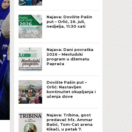
Najava: Dovište Pašin
put – Orlić, 26. juli,
nedjelja, 11:30 sati
Najava: Dani povratka
2026 – Mevludski
program u džematu
Papraća
Dovište Pašin put –
Orlić: Nastavljen
kontinuitet okupljanja i
učenja dove
Najava: Tribina, gost
predavač hfz. Ammar
Bašić, Tom-Cat arena
Kikači, u petak 7.