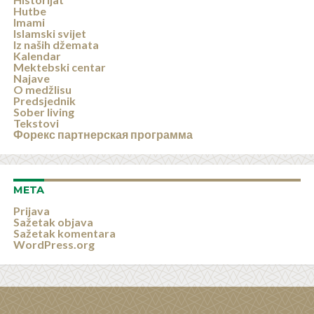
Hutbe
Imami
Islamski svijet
Iz naših džemata
Kalendar
Mektebski centar
Najave
O medžlisu
Predsjednik
Sober living
Tekstovi
Форекс партнерская программа
META
Prijava
Sažetak objava
Sažetak komentara
WordPress.org