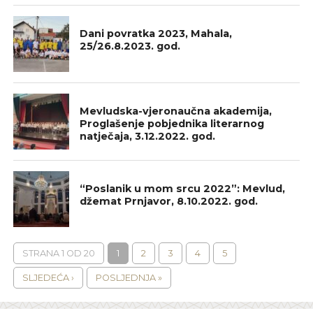
GALERIJA
Dani povratka 2023, Mahala,
25/26.8.2023. god.
GALERIJA
Mevludska-vjeronaučna akademija,
Proglašenje pobjednika literarnog
natječaja, 3.12.2022. god.
GALERIJA
“Poslanik u mom srcu 2022”: Mevlud,
džemat Prnjavor, 8.10.2022. god.
STRANA 1 OD 20
1
2
3
4
5
SLJEDEĆA ›
POSLJEDNJA »