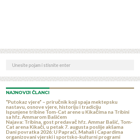
NAJNOVIJI ČLANCI
“Putokaz vjere” – priručnik koji spaja mektepsku
nastavu, osnove vjere, historiju i tradiciju
Ispunjene tribine Tom-Cat arene u Kikačima na Tribini
sa hfz. Ammarom Bašićem
Najava: Tribina, gost predavač hfz. Ammar Bašić, Tom-
Cat arena Kikači, u petak 7. augusta poslije akšama
Dani povratka 2026: U Papraći, Mahali i Capardima
organizovani vjerski i sportsko-kulturni programi