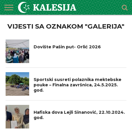
POČETNA
VIJESTI SA OZNAKOM "GALERIJA"
O
DŽEMATI
IMAMI
MEKTEBSKI
VIJESTI
HUTBE
NAJAVE
KALENDAR
KONTAKT
MEDŽLISU
CENTAR
GALERIJA
Dovište Pašin put- Orlić 2026
GALERIJA
Sportski susreti polaznika mektebske
pouke – Finalna završnica, 24.5.2025.
god.
GALERIJA
Hafiska dova Lejli Sinanović, 22.10.2024.
god.