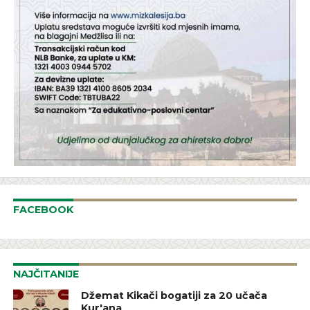
FACEBOOK
NAJČITANIJE
Džemat Kikači bogatiji za 20 učača
Kur'ana