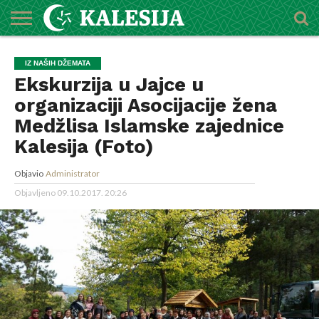
POČETNA
O
DŽEMATI
IMAMI
MEKTEBSKI
VIJESTI
HUTBE
NAJAVE
KALENDAR
KONTAKT
IZ NAŠIH DŽEMATA
MEDŽLISU
CENTAR
Ekskurzija u Jajce u
organizaciji Asocijacije žena
Medžlisa Islamske zajednice
Kalesija (Foto)
Objavio
Administrator
Objavljeno
09.10.2017. 20:26