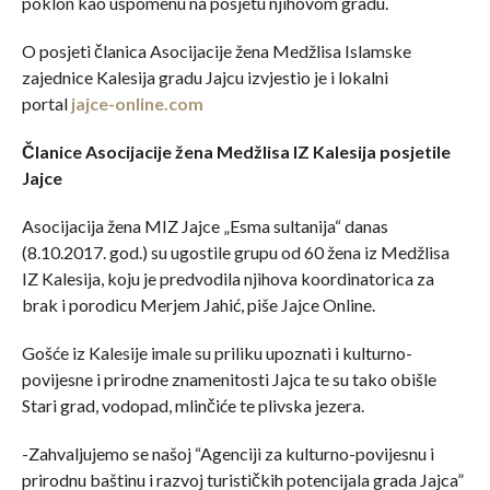
poklon kao uspomenu na posjetu njihovom gradu.
O posjeti članica Asocijacije žena Medžlisa Islamske
zajednice Kalesija gradu Jajcu izvjestio je i lokalni
portal
jajce-online.com
Članice Asocijacije žena Medžlisa IZ Kalesija posjetile
Jajce
Asocijacija žena MIZ Jajce „Esma sultanija“ danas
(8.10.2017. god.) su ugostile grupu od 60 žena iz Medžlisa
IZ Kalesija, koju je predvodila njihova koordinatorica za
brak i porodicu Merjem Jahić, piše Jajce Online.
Gošće iz Kalesije imale su priliku upoznati i kulturno-
povijesne i prirodne znamenitosti Jajca te su tako obišle
Stari grad, vodopad, mlinčiće te plivska jezera.
-Zahvaljujemo se našoj “Agenciji za kulturno-povijesnu i
prirodnu baštinu i razvoj turističkih potencijala grada Jajca”