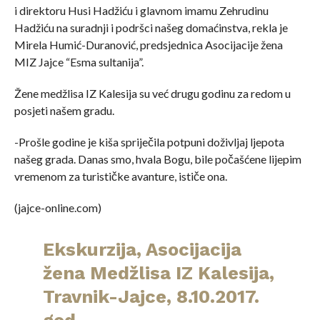
i direktoru Husi Hadžiću i glavnom imamu Zehrudinu
Hadžiću na suradnji i podršci našeg domaćinstva, rekla je
Mirela Humić-Duranović, predsjednica Asocijacije žena
MIZ Jajce “Esma sultanija”.
Žene medžlisa IZ Kalesija su već drugu godinu za redom u
posjeti našem gradu.
-Prošle godine je kiša spriječila potpuni doživljaj ljepota
našeg grada. Danas smo, hvala Bogu, bile počašćene lijepim
vremenom za turističke avanture, ističe ona.
(jajce-online.com)
Ekskurzija, Asocijacija
žena Medžlisa IZ Kalesija,
Travnik-Jajce, 8.10.2017.
god.