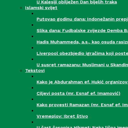
U Kalesiji obilježen Dan bijelih traka
Islamski svijet
Putovao godinu dana: Indonežanin prepj
Slika dana: Fudbalske zvijezde Demba B
Hadis Muhammeda, a.s., kao osuda rasi
Liverpool obezbjedio igračima koji post
U susret ramazanu: Muslimani u Skandinav
Tekstovi
Kako je Abdurahman ef. Hukić organizov
Ciljevi posta (mr. Esnaf ef. Imamović)
Kako provesti Ramazan (mr. Esnaf ef. I
Vremeplov: Ibret štivo
U čast časopisa Hikmet: Neka lična ime