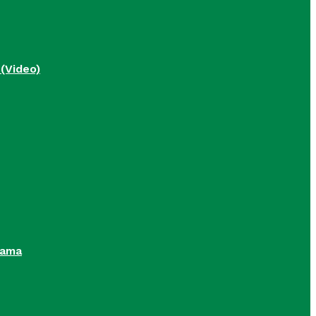
 (Video)
šama