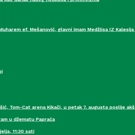
 Muharem ef. Mešanović, glavni imam Medžlisa IZ Kalesija
bi
šić, Tom-Cat arena Kikači, u petak 7. augusta poslije ak
gram u džematu Papraća
elja, 11:30 sati