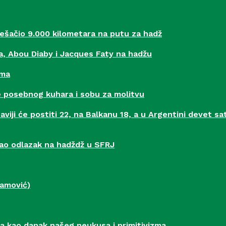
ešačio 9.000 kilometara na putu za hadž
a, Abou Diaby i Jacques Faty na hadžu
zma
e posebnog kuhara i sobu za molitvu
iji će postiti 22, na Balkanu 18, a u Argentini devet sat
ao odlazak na hadždž u SFRJ
mamović)
na kao danak našeg neukusa i primitivizma