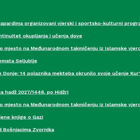
Capardima organizovani vjerski i sportsko-kulturni progr
ntinuitet okupljanja i učenja dove
prvo mjesto na Međunarodnom takmičenju iz Islamske vje
emata Seljublje
e Donje: 14 polaznika mekteba okrunilo svoje učenje Ku
na hadž 2027/1448. po Hidžri
prvo mjesto na Međunarodnom takmičenju iz Islamske vje
jene knjige o Gazi
ad Bošnjacima Zvornika