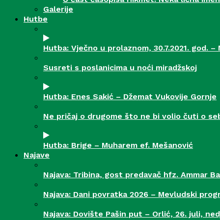
Galerije
Hutbe
Hutba: Vječno u prolaznom, 30.7.2021. god. –
Susreti s poslanicima u noći miradžskoj
Hutba: Enes Sakić – Džemat Vukovije Gornje
Ne pričaj o drugome što ne bi volio čuti o se
Hutba: Brige – Muharem ef. Mešanović
Najave
Najava: Tribina, gost predavač hfz. Ammar Ba
Najava: Dani povratka 2026 – Mevludski pro
Najava: Dovište Pašin put – Orlić, 26. juli, nedj