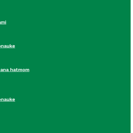
ami
ronauke
r’ana hatmom
ronauke