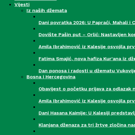
Vijesti
Iz naših džemata
Dani povratka 2026: U Papraći, Mahali i 
Dovište Pašin put – Orlić: Nastavljen ko
Amila Ibrahimović iz Kalesije osvojila 
Fatima Smajić, nova hafiza Kur'ana iz dž
Dan ponosa i radosti u džematu Vukovij
Bosna i Hercegovina
Obavijest o početku prijava za odlazak 
Amila Ibrahimović iz Kalesije osvojila 
Dani Hasana Kaimije: U Kalesiji predstavl
Klanjana dženaza za tri žrtve zločina n