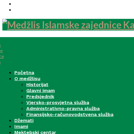
Kalendar
Kontakt
Početna
O medžlisu
Historijat
Glavni imam
Predsjednik
Vjersko-prosvjetna služba
Administrativno-pravna služba
Finansijsko-računovodstvena služba
Džemati
Imami
Mektebski centar