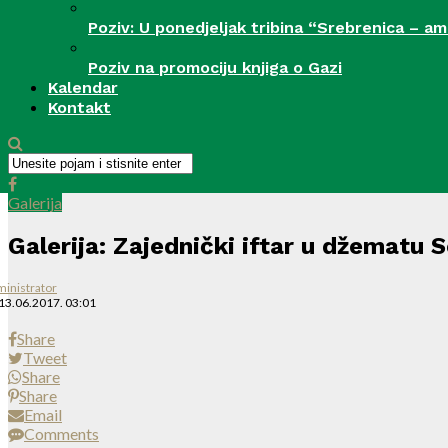
Poziv: U ponedjeljak tribina “Srebrenica – a
Poziv na promociju knjiga o Gazi
Kalendar
Kontakt
Galerija
Galerija: Zajednički iftar u džematu Se
inistrator
13.06.2017. 03:01
Share
Tweet
Share
Share
Email
Comments