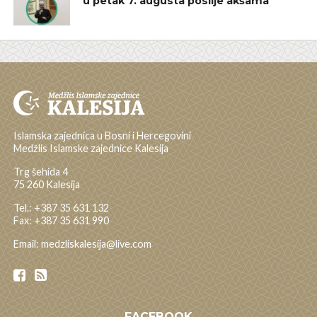
u petak 7. augusta poslije akšama
Islamska zajednica u Bosni i Hercegovini
Medžlis Islamske zajednice Kalesija
Trg šehida 4
75 260 Kalesija
Tel.: +387 35 631 132
Fax: +387 35 631 990
Email: medzliskalesija@live.com
FACEBOOK