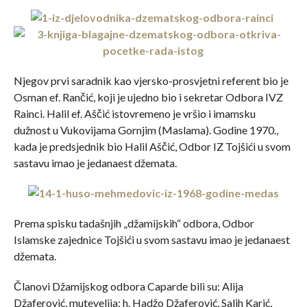
Njegov prvi saradnik kao vjersko-prosvjetni referent bio je
Osman ef. Rančić, koji je ujedno bio i sekretar Odbora IVZ
Rainci. Halil ef. Aščić istovremeno je vršio i imamsku
dužnost u Vukovijama Gornjim (Maslama). Godine 1970.,
kada je predsjednik bio Halil Aščić, Odbor IZ Tojšići u svom
sastavu imao je jedanaest džemata.
Prema spisku tadašnjih „džamijskih“ odbora, Odbor
Islamske zajednice Tojšići u svom sastavu imao je jedanaest
džemata.
Članovi Džamijskog odbora Caparde bili su: Alija
Džaferović, mutevelija; h. Hadžo Džaferović, Salih Karić,