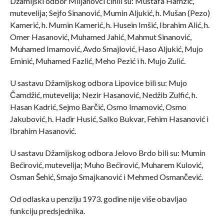
Džamijski odbor Miljanovci činili su: Mustafa Hamzić,
mutevelija; Sejfo Sinanović, Mumin Aljukić, h. Mušan (Pezo)
Kamerić, h. Mumin Kamerić, h. Husein Imšić, Ibrahim Alić, h.
Omer Hasanović, Muhamed Jahić, Mahmut Sinanović,
Muhamed Imamović, Avdo Smajlović, Haso Aljukić, Mujo
Eminić, Muhamed Fazlić, Meho Pezić i h. Mujo Zulić.
U sastavu Džamijskog odbora Lipovice bili su: Mujo
Čamdžić, mutevelija; Nezir Hasanović, Nedžib Zulfić, h.
Hasan Kadrić, Sejmo Barčić, Osmo Imamović, Osmo
Jakubović, h. Hadir Husić, Salko Bukvar, Fehim Hasanović i
Ibrahim Hasanović.
U sastavu Džamijskog odbora Jelovo Brdo bili su: Mumin
Bećirović, mutevelija; Muho Bećirović, Muharem Kulović,
Osman Šehić, Smajo Smajkanović i Mehmed Osmančević.
Od odlaska u penziju 1973. godine nije više obavljao
funkciju predsjednika.