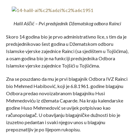
Halil Aščić – Pvi predsjednik Džematskog odbora Rainci
Skoro 14 godina bio je prvo administrativno lice, s tim da je
predsjednikovao šest godina u Džematskom odboru
Islamske vjerske zajednice Rainci (sa sjedištem u Tojšićima),
a osam godina bio je na funkciji predsjednika Odbora
Islamske vjerske zajednice Tojšići u Tojšićima.
Zna se pouzdano da mu je prvi blagajnik Odbora IVZ Rainci
bio Mehmed Habibović, koji je 6.8.1961. godine blagajnu
Odbora predao novoizabranom blagajniku Husi
Mehmedoviću iz džemata Caparde. Na kraju kalendarske
godine Huso Mehmedović se uvijek potpisivao kao
računopolagač. U obavljanju blagajničke dužnosti bio je
izuzetno pedantan i svaki njegov unos u blagajnu
prepoznatljiv je po lijepom rukopisu.