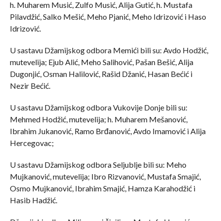
h. Muharem Musić, Zulfo Musić, Alija Gutić, h. Mustafa
Pilavdžić, Salko Mešić, Meho Pjanić, Meho Idrizović i Haso
Idrizović.
U sastavu Džamijskog odbora Memići bili su: Avdo Hodžić,
mutevelija; Ejub Alić, Meho Salihović, Pašan Bešić, Alija
Dugonjić, Osman Halilović, Rašid Džanić, Hasan Bećić i
Nezir Bećić.
U sastavu Džamijskog odbora Vukovije Donje bili su:
Mehmed Hodžić, mutevelija; h. Muharem Mešanović,
Ibrahim Jukanović, Ramo Brđanović, Avdo Imamović i Alija
Hercegovac;
U sastavu Džamijskog odbora Seljublje bili su: Meho
Mujkanović, mutevelija; Ibro Rizvanović, Mustafa Smajić,
Osmo Mujkanović, Ibrahim Smajić, Hamza Karahodžić i
Hasib Hadžić.