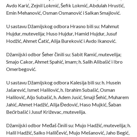
Avdo Karić, Zejnil Lokmić, Šefik Lokmić, Abdulah Hrustić,
Emin Mehanović, Osman Osmanović i Salkan Smajlović.
U sastavu Džamijskog odbora Hrasno bili su: Mahmut
Hujdur, mutevelija; Huso Hujdur, Hamid Hujdur, Jusuf
Hodžić, Ahmet Ćatić, Alija Bureković i Avdo Ikanović.
Džamijski odbor Šeher činili su: Sabit Ramić, mutevelija;
Smajo Cakor, Ahmet Spahić, imam; h. Salih Alibašić i Ibro
Omerbegović.
U sastavu Džamijskog odbora Kalesija bili su: h. Husein
Jašarević, Ismet Halilović, h. Ibrahim Subašić, Osman
Halilović, Aljo Subašić, h. Adem Jusić, Smajl Šehić, Muharem
Jahić, Ahmet Hadžić, Alija Đedović, Haso Mujkić, Šaban
Bećirbašić i Jusuf Križevac, mutevelija.
Džamijski odbor Međaš činili su: Mujo Hadžić, mutevelija; h.
Halil Hadžić, Salko Halilčević, Mujo Mešanović, Jaho Begić,