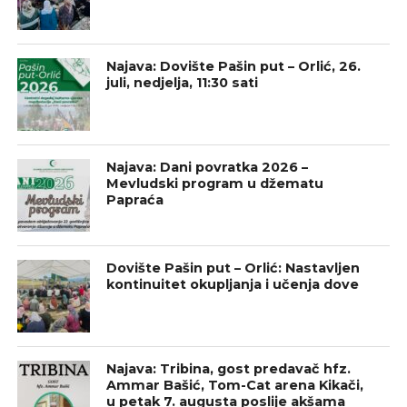
Najava: Dovište Pašin put – Orlić, 26.
juli, nedjelja, 11:30 sati
Najava: Dani povratka 2026 –
Mevludski program u džematu
Papraća
Dovište Pašin put – Orlić: Nastavljen
kontinuitet okupljanja i učenja dove
Najava: Tribina, gost predavač hfz.
Ammar Bašić, Tom-Cat arena Kikači,
u petak 7. augusta poslije akšama