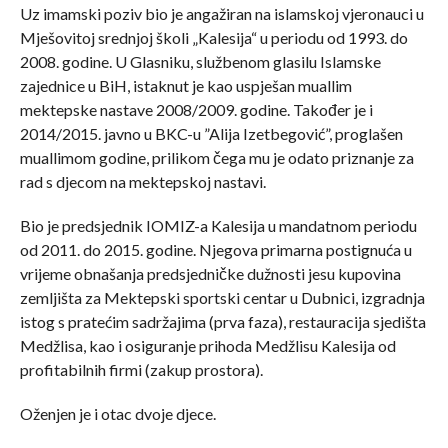
Uz imamski poziv bio je angažiran na islamskoj vjeronauci u
Mješovitoj srednjoj školi „Kalesija“ u periodu od 1993. do
2008. godine. U Glasniku, službenom glasilu Islamske
zajednice u BiH, istaknut je kao uspješan muallim
mektepske nastave 2008/2009. godine. Također je i
2014/2015. javno u BKC-u ”Alija Izetbegović”, proglašen
muallimom godine, prilikom čega mu je odato priznanje za
rad s djecom na mektepskoj nastavi.
Bio je predsjednik IOMIZ-a Kalesija u mandatnom periodu
od 2011. do 2015. godine. Njegova primarna postignuća u
vrijeme obnašanja predsjedničke dužnosti jesu kupovina
zemljišta za Mektepski sportski centar u Dubnici, izgradnja
istog s pratećim sadržajima (prva faza), restauracija sjedišta
Medžlisa, kao i osiguranje prihoda Medžlisu Kalesija od
profitabilnih firmi (zakup prostora).
Oženjen je i otac dvoje djece.