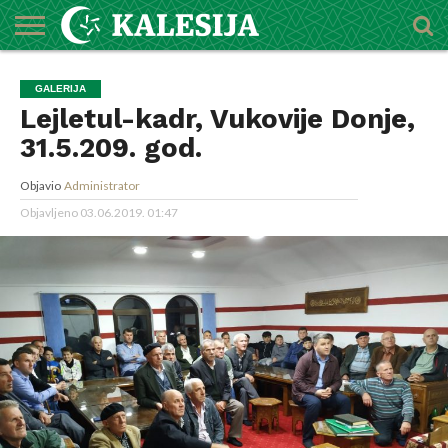
POČETNA
O
DŽEMATI
IMAMI
MEKTEBSKI
VIJESTI
HUTBE
NAJAVE
KALENDAR
KONTAKT
GALERIJA
MEDŽLISU
CENTAR
Lejletul-kadr, Vukovije Donje,
31.5.209. god.
Objavio
Administrator
Objavljeno
03.06.2019. 01:47