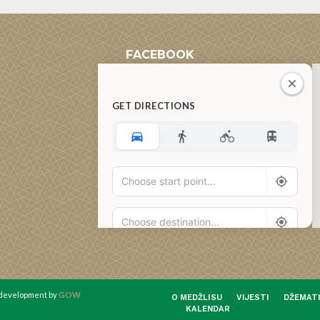
FACEBOOK
GET DIRECTIONS
Add Waypoint
Route Options
Go
d development by
GOW
O MEDŽLISU
VIJESTI
DŽEMAT
KALENDAR