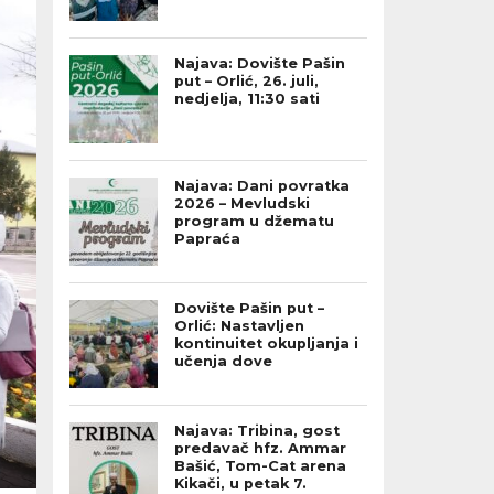
Najava: Dovište Pašin
put – Orlić, 26. juli,
nedjelja, 11:30 sati
Najava: Dani povratka
2026 – Mevludski
program u džematu
Papraća
Dovište Pašin put –
Orlić: Nastavljen
kontinuitet okupljanja i
učenja dove
Najava: Tribina, gost
predavač hfz. Ammar
Bašić, Tom-Cat arena
Kikači, u petak 7.