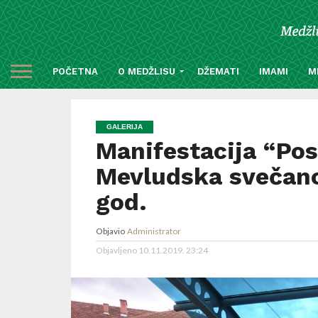
POČETNA
O MEDŽLISU
DŽEMATI
IMAMI
M
GALERIJA
Manifestacija “Po
Mevludska svečanos
god.
Objavio
Administrator
Objavljeno
10.11.2019. 23:24