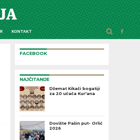
AR
KONTAKT
FACEBOOK
NAJČITANIJE
Džemat Kikači bogatiji
za 20 učača Kur'ana
Dovište Pašin put- Orlić
2026